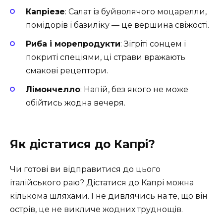
Капріезе
: Салат із буйволячого моцарелли,
помідорів і базиліку — це вершина свіжості.
Риба і морепродукти
: Зігріті сонцем і
покриті спеціями, ці страви вражають
смакові рецептори.
Лімончелло
: Напій, без якого не може
обійтись жодна вечеря.
Як дістатися до Капрі?
Чи готові ви відправитися до цього
італійського раю? Дістатися до Капрі можна
кількома шляхами. І не дивлячись на те, що він
острів, це не викличе жодних труднощів.