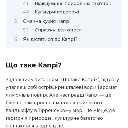
Відвідування природних пам’яток
Культурні подорожі
Смачна кухня Капрі
Справжні делікатеси
Як дістатися до Капрі?
Що таке Капрі?
Задавшись питанням “Що таке Капрі?”, відразу
уявляєш собі острів, кришталеві води і аромат
лимонів в повітрі. Але насправді Капрі — це
більше, ніж просто шматочок райського
ландшафту в Тірренському морі. Це місце, де
гармонія природи і культурне багатство
сплітаються в одне ціле.