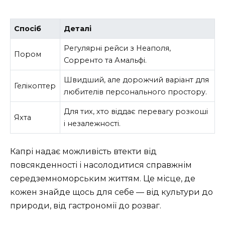
Спосіб
Деталі
Регулярні рейси з Неаполя,
Пором
Сорренто та Амальфі.
Швидший, але дорожчий варіант для
Гелікоптер
любителів персонального простору.
Для тих, хто віддає перевагу розкоші
Яхта
і незалежності.
Капрі надає можливість втекти від
повсякденності і насолодитися справжнім
середземноморським життям. Це місце, де
кожен знайде щось для себе — від культури до
природи, від гастрономії до розваг.