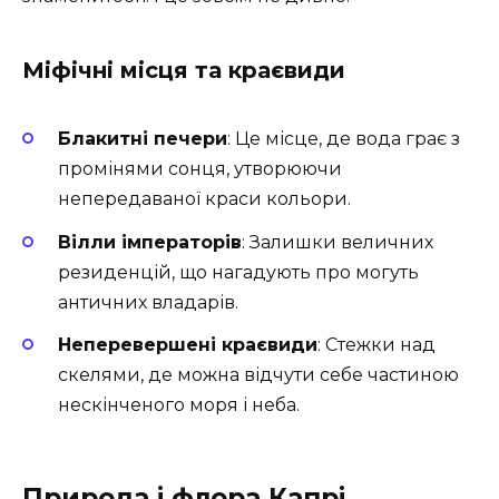
Міфічні місця та краєвиди
Блакитні печери
: Це місце, де вода грає з
промінями сонця, утворюючи
непередаваної краси кольори.
Вілли імператорів
: Залишки величних
резиденцій, що нагадують про могуть
античних владарів.
Неперевершені краєвиди
: Стежки над
скелями, де можна відчути себе частиною
нескінченого моря і неба.
Природа і флора Капрі