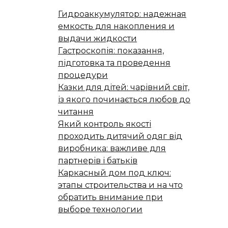
Гидроаккумулятор: надежная
емкость для накопления и
выдачи жидкости
Гастроскопія: показання,
підготовка та проведення
процедури
Казки для дітей: чарівний світ,
із якого починається любов до
читання
Який контроль якості
проходить дитячий одяг від
виробника: важливе для
партнерів і батьків
Каркасный дом под ключ:
этапы строительства и на что
обратить внимание при
выборе технологии