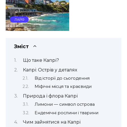
ЛАЙФ
Зміст
Що таке Капрі?
Капрі: Острів у деталях
Від історії до сьогодення
Міфічні місця та краєвиди
Природа і флора Капрі
Лимони — символ острова
Ендемічні рослини і тварини
Чим зайнятися на Капрі