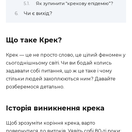
Як зупинити “крекову епідемію”?
Чи є вихід?
Що таке Крек?
Крек — це не просто слово, це цілий феномен у
сьогоднішньому світі. Чи ви бодай колись
задавали собі питання, що ж це таке і чому
стільки людей захоплюються ним? Давайте
розберемося детально.
Історія виникнення крека
Щоб зрозуміти коріння крека, варто
повернутися до витоків. Уявіть собі 80-ті роки: