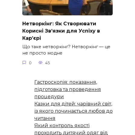
Нетворкінг: Як Створювати
Корисні Зв’язки для Успіху в
Кар’єрі
Що таке нетворкінг? Нетворкінг — це
не просто модне
0
45
Гастроскопія: показання,
підготовка та проведення
процедури
Казки для дітей: чарівний світ,
із якого починається любов до
читання
Який контроль якості
проходить дитячий одяг від