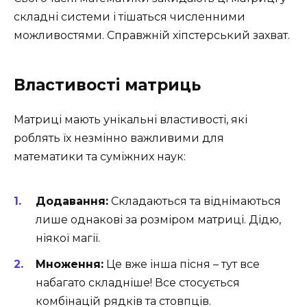
складні системи і тішаться численними
можливостями. Справжній хіпстерський захват.
Властивості матриць
Матриці мають унікальні властивості, які
роблять їх незмінно важливими для
математики та суміжних наук:
Додавання:
Складаються та віднімаються
лише однакові за розміром матриці. Дідю,
ніякої магії.
Множення:
Це вже інша пісня – тут все
набагато складніше! Все стосується
комбінацій рядків та стовпців.