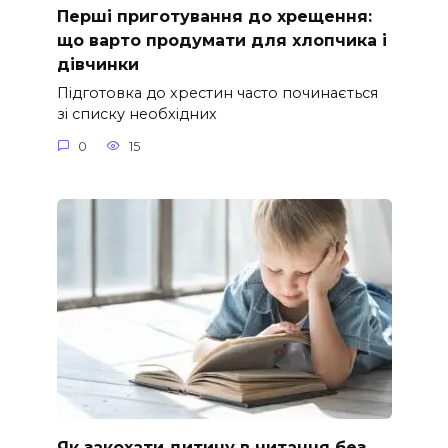
Перші приготування до хрещення:
що варто продумати для хлопчика і
дівчинки
Підготовка до хрестин часто починається
зі списку необхідних
0
15
Як закохати дитину в читання без