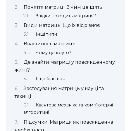
Поняття матриці: З чим це їдять
Звідки походить матриця?
Види матриць: Що їх відрізняє
Інші типи
Властивості матриць
Чому це круто?
Де знайти матриці у повсякденному
житті?
І ще більше…
Застосування матриць у науці та
техніці
Квантова механіка та комп’ютерні
алгоритми!
Підсумки: Матриця як повсякденна
необхідність