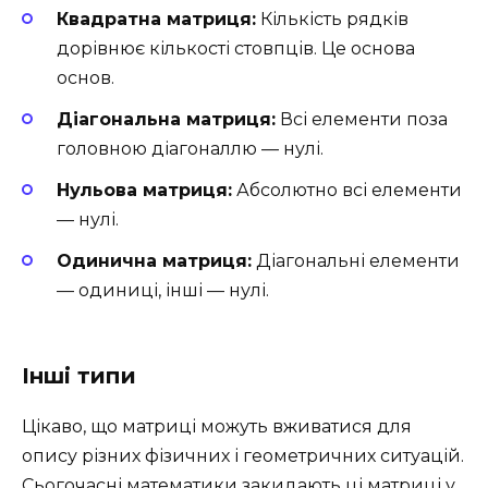
Квадратна матриця:
Кількість рядків
дорівнює кількості стовпців. Це основа
основ.
Діагональна матриця:
Всі елементи поза
головною діагоналлю — нулі.
Нульова матриця:
Абсолютно всі елементи
— нулі.
Одинична матриця:
Діагональні елементи
— одиниці, інші — нулі.
Інші типи
Цікаво, що матриці можуть вживатися для
опису різних фізичних і геометричних ситуацій.
Сьогочасні математики закидають ці матриці у