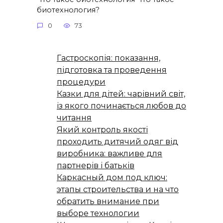
биотехнология?
0
73
Гастроскопія: показання,
підготовка та проведення
процедури
Казки для дітей: чарівний світ,
із якого починається любов до
читання
Який контроль якості
проходить дитячий одяг від
виробника: важливе для
партнерів і батьків
Каркасный дом под ключ:
этапы строительства и на что
обратить внимание при
выборе технологии