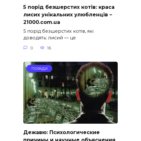
5 порід безшерстих котів: краса
лисих унікальних улюбленців –
21000.com.ua
5 порід безшерстих котів, які
доводять: лисий — це
0
16
ПОРАДИ
Дежавю: Психологические
причины и научные объяснения