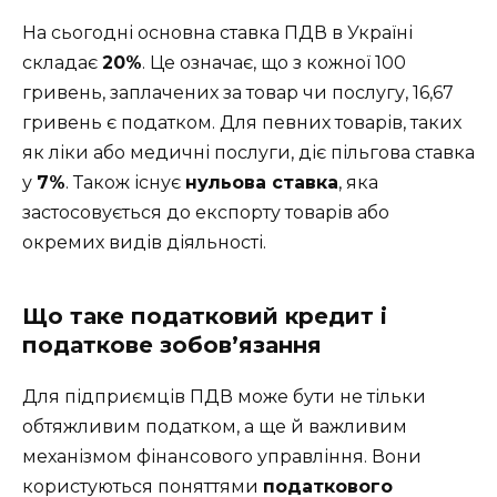
На сьогодні основна ставка ПДВ в Україні
складає
20%
. Це означає, що з кожної 100
гривень, заплачених за товар чи послугу, 16,67
гривень є податком. Для певних товарів, таких
як ліки або медичні послуги, діє пільгова ставка
у
7%
. Також існує
нульова ставка
, яка
застосовується до експорту товарів або
окремих видів діяльності.
Що таке податковий кредит і
податкове зобов’язання
Для підприємців ПДВ може бути не тільки
обтяжливим податком, а ще й важливим
механізмом фінансового управління. Вони
користуються поняттями
податкового