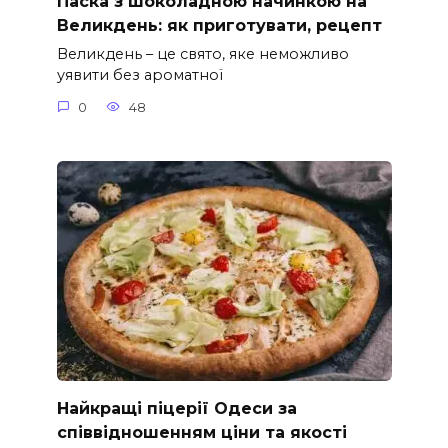
Паска з шоколадною начинкою на
Великдень: як приготувати, рецепт
Великдень – це свято, яке неможливо
уявити без ароматної
0
48
Найкращі піцерії Одеси за
співвідношенням ціни та якості