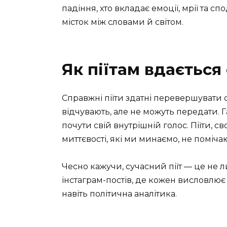
падіння, хто вкладає емоції, мрії та 
місток між словами й світом.
Як піїтам вдається
Справжні піїти здатні перевершувати 
відчувають, але не можуть передати. Г
почути свій внутрішній голос. Піїти, 
миттєвості, які ми минаємо, не помічаю
Чесно кажучи, сучасний піїт — це не л
інстаграм-постів, де кожен висловлює се
навіть політична аналітика.