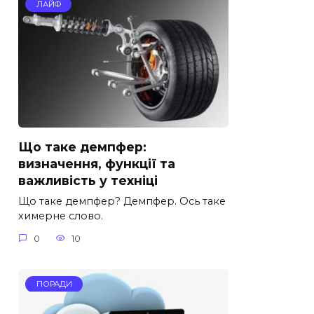
ЛАЙФ
Що таке демпфер:
визначення, функції та
важливість у техніці
Що таке демпфер? Демпфер. Ось таке
химерне слово.
0
10
ПОРАДИ