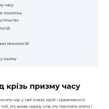
му часу
ом поколінь
суспільство
ологій
вих технологій
в у ньому
яд крізь призму часу
сить нас у світ поезії, мрій і креативного
той, хто живе серед слів, хто терплять злети і