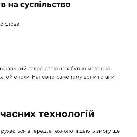
лив на суспільство
го слова
 унікальний голос, свою незабутню мелодію.
х той епохи. Напевно, саме тому вони і стали
сучасних технологій
 рухається вперед, а технології дають змогу ще