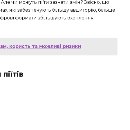
Але чи можуть піїти зазнати змін? Звісно, що
ах, які забезпечують більшу авдиторію, більше
ифрові формати збільшують охоплення
ізм, користь та можливі ризики
піїтів
і