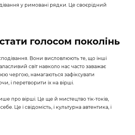
сподівання у римовані рядки. Це своєрідний
 стати голосом поколінь
сподівання. Вони висловлюють те, що інші
аласливий світ навколо нас часто заважає
своєю чергою, намагаються зафіксувати
чи, і перетворити їх на вірші.
ише про вірші. Це ще й мистецтво тік-токів,
бе. Це і свідомість, і культурна автентика, і