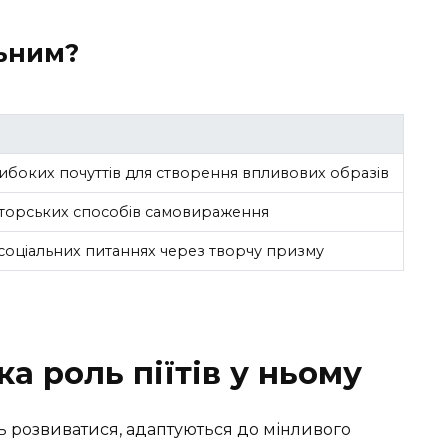
льним?
ибоких почуттів для створення впливових образів
торських способів самовираження
 соціальних питаннях через творчу призму
ка роль піїтів у ньому
 розвиватися, адаптуються до мінливого