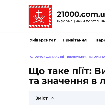
Перейти
до
21000.com.
вмісту
Інформаційний портал Вінн
Університет
Привітання
Твар
ГОЛОВНА
»
ЩО ТАКЕ ПІЇТ: ВИЗНАЧЕННЯ, ІСТОРІЯ Т
Що таке піїт: В
та значення в 
Зміст