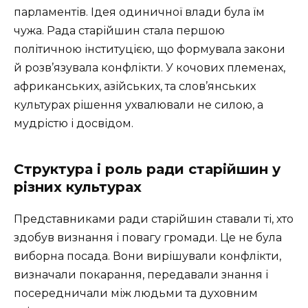
парламентів. Ідея одиничної влади була їм
чужа. Рада старійшин стала першою
політичною інституцією, що формувала закони
й розв’язувала конфлікти. У кочових племенах,
африканських, азійських, та слов’янських
культурах рішення ухвалювали не силою, а
мудрістю і досвідом.
Структура і роль ради старійшин у
різних культурах
Представниками ради старійшин ставали ті, хто
здобув визнання і повагу громади. Це не була
виборна посада. Вони вирішували конфлікти,
визначали покарання, передавали знання і
посередничали між людьми та духовним