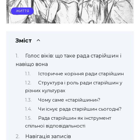
ЖИТТЯ
Зміст
Голос віків: що таке рада старійшин і
навіщо вона
Історичне коріння ради старійшин
Структура і роль ради старійшин у
різних культурах
Чому саме «старійшини»?
Чи існує рада старійшин сьогодні?
Рада старійшин як інструмент
спільної відповідальності
Навігація записів