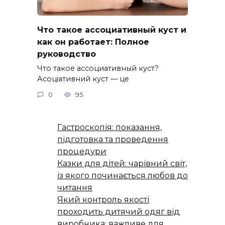
Что такое ассоциативный куст и
как он работает: Полное
руководство
Что такое ассоциативный куст?
Асоціативний куст — це
0
95
Гастроскопія: показання,
підготовка та проведення
процедури
Казки для дітей: чарівний світ,
із якого починається любов до
читання
Який контроль якості
проходить дитячий одяг від
виробника: важливе для