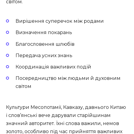
світом.
Вирішення суперечок між родами
Визначення покарань
Благословення шлюбів
Передача усних знань
Координація важливих подій
Посередництво між людьми й духовним
світом
Культури Месопотамії, Кавказу, давнього Китаю
і слов’янські вече дарували старійшинам
значний авторитет. Їхні слова важили, немов
золото, особливо під час прийняття важливих