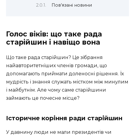
Пов’язані новини
Голос віків: що таке рада
старійшин і навіщо вона
Що таке рада старійшин? Це зібрання
найавторитетніших членів громади, що
допомагають приймати доленосні рішення. Їх
мудрість і знання служать містком між минулим
і майбутнім. Але чому саме старійшини
займають це почесне місце?
Історичне коріння ради старійшин
У давнину люди не мали президентів чи