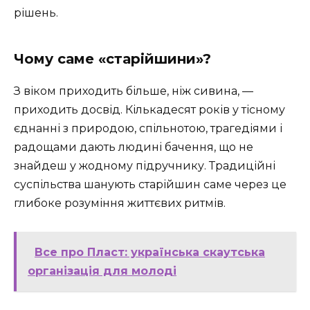
рішень.
Чому саме «старійшини»?
З віком приходить більше, ніж сивина, —
приходить досвід. Кількадесят років у тісному
єднанні з природою, спільнотою, трагедіями і
радощами дають людині бачення, що не
знайдеш у жодному підручнику. Традиційні
суспільства шанують старійшин саме через це
глибоке розуміння життєвих ритмів.
Все про Пласт: українська скаутська
організація для молоді