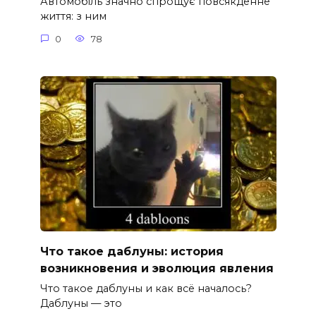
Автомобіль значно спрощує повсякденне
життя: з ним
0
78
Что такое даблуны: история
возникновения и эволюция явления
Что такое даблуны и как всё началось?
Даблуны — это