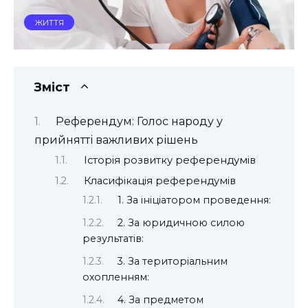
ЖИТТЯ
Зміст
Референдум: Голос народу у
прийнятті важливих рішень
Історія розвитку референдумів
Класифікація референдумів
1. За ініціатором проведення:
2. За юридичною силою
результатів:
3. За територіальним
охопленням:
4. За предметом