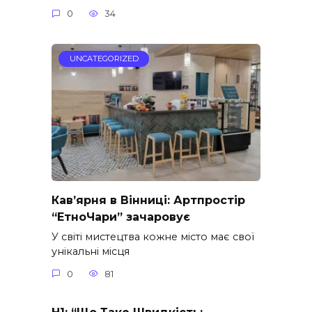
0
34
UNCATEGORIZED
Кав’ярня в Вінниці: Артпростір
“ЕтноЧари” зачаровує
У світі мистецтва кожне місто має свої
унікальні місця
0
81