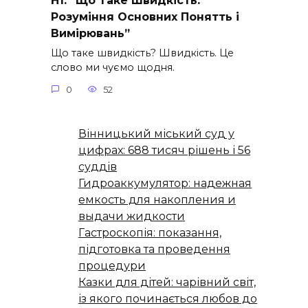
H1: “Що Таке Швидкість:
Розуміння Основних Понятть і
Вимірювань”
Що таке швидкість? Швидкість. Це
слово ми чуємо щодня.
0
52
Вінницький міський суд у
цифрах: 688 тисяч рішень і 56
суддів
Гидроаккумулятор: надежная
емкость для накопления и
выдачи жидкости
Гастроскопія: показання,
підготовка та проведення
процедури
Казки для дітей: чарівний світ,
із якого починається любов до