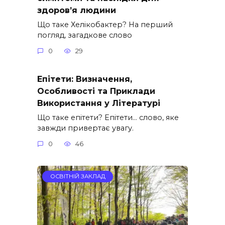
здоров’я людини
Що таке Хелікобактер? На перший
погляд, загадкове слово
0
29
Епітети: Визначення,
Особливості та Приклади
Використання у Літературі
Що таке епітети? Епітети… слово, яке
завжди привертає увагу.
0
46
ОСВІТНІЙ ЗАКЛАД