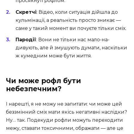
просякнуті рофлом.
Скретчі
: Відео, коли ситуація дійшла до
кульмінації, а реальність просто зникає —
саме у такий момент ви почуєте тільки сміх.
Пародії
: Вони не тільки нас мало-на-
дивують, але й змушують думати, наскільки
ж кумедним може бути життя.
Чи може рофл бути
небезпечним?
І нарешті, я не можу не запитати: чи може цей
беззмінний сміх мати якісь негативні наслідки?
Ну… так. Подекуди рофли можуть переходити
межу, ставати токсичними, ображати — але це