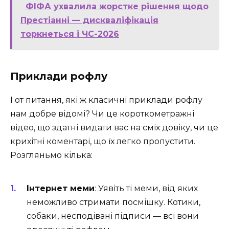
ФІФА ухвалила жорстке рішення щодо
Престіанні — дискваліфікація
торкнеться і ЧС-2026
Приклади рофлу
І от питання, які ж класичні приклади рофлу
нам добре відомі? Чи це короткометражні
відео, що здатні видати вас на сміх довіку, чи це
крихітні коментарі, що їх легко пропустити.
Розгляньмо кілька:
Інтернет меми
: Уявіть ті меми, від яких
неможливо стримати посмішку. Котики,
собаки, несподівані підписи — всі вони