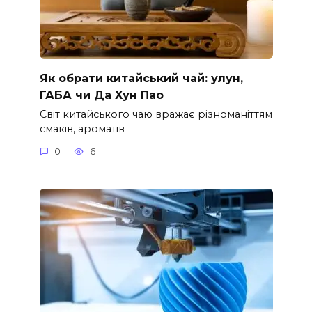
Як обрати китайський чай: улун,
ГАБА чи Да Хун Пао
Світ китайського чаю вражає різноманіттям
смаків, ароматів
0
6