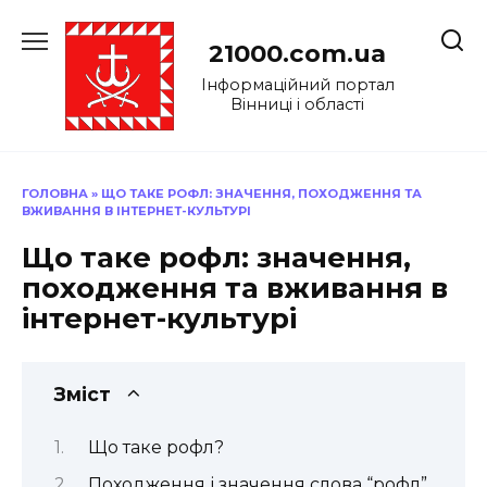
Перейти
до
21000.com.ua
вмісту
Інформаційний портал
Вінниці і області
ГОЛОВНА
»
ЩО ТАКЕ РОФЛ: ЗНАЧЕННЯ, ПОХОДЖЕННЯ ТА
ВЖИВАННЯ В ІНТЕРНЕТ-КУЛЬТУРІ
Що таке рофл: значення,
походження та вживання в
інтернет-культурі
Зміст
Що таке рофл?
Походження і значення слова “рофл”