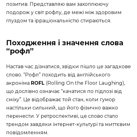
позитив. Представляю вам захоплюючу
подорож у світ рофлу, де межі між здоровим
глуздом та ірраціональністю стираються.
Походження і значення слова
“рофл”
Настав час дізнатися, звідки пішло це загадкове
слово. “Рофл” походить від англійського
акроніма
ROFL
(Rolling On the Floor Laughing),
що дослівно означає “качатися по підлозі від
сміху”. Це відображає той стан, коли гумор
настільки сильний, що його фізично важко
перенести. У ретроспективі, це слово стало
трендом завдяки інтернет-культурі та миттєвим
повідомленням.