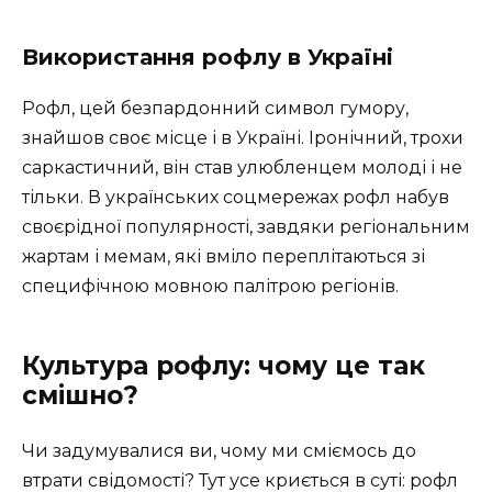
Використання рофлу в Україні
Рофл, цей безпардонний символ гумору,
знайшов своє місце і в Україні. Іронічний, трохи
саркастичний, він став улюбленцем молоді і не
тільки. В українських соцмережах рофл набув
своєрідної популярності, завдяки регіональним
жартам і мемам, які вміло переплітаються зі
специфічною мовною палітрою регіонів.
Культура рофлу: чому це так
смішно?
Чи задумувалися ви, чому ми сміємось до
втрати свідомості? Тут усе криється в суті: рофл