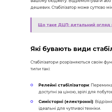
вашому бюджету. Відремонтувати або з
дешевих. Стабілізатор може суттєво мі
Що таке ДЦП: детальний огляд п
Які бувають види стабі
Стабілізатори розрізняються своїм фу
типи такі:
Релейні стабілізатори
: Перемик
доступні за ціною, зрілі для побуто
Симісторні (електронні)
: Відріз
ідеальні для чутливої техніки.