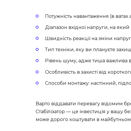
Потужність навантаження (в ватах а
Діапазон вхідної напруги, на який
Швидкість реакції на зміни напруг
Тип техніки, яку ви плануєте захищ
Рівень шуму, адже тиша важлива в 
Особливість в захисті від коротко
Способи монтажу: настінний, підл
Варто віддавати перевагу відомим бр
Стабілізатор — це інвестиція у вашу б
може дорого коштувати в майбутньом