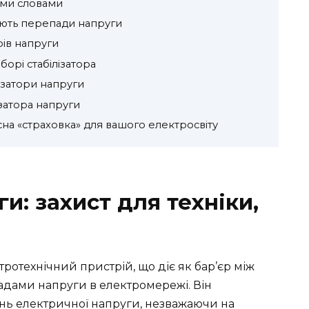
ими словами
ють перепади напруги
рів напруги
борі стабілізатора
ізатори напруги
затора напруги
сна «страховка» для вашого електросвіту
и: захист для техніки,
тротехнічний пристрій, що діє як бар’єр між
дами напруги в електромережі. Він
нь електричної напруги, незважаючи на