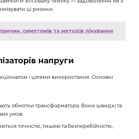
амінити зіпсовану техніку — задоволення не з
німізувати ці ризики.
ричин, симптомів та методів лікування
лізаторів напруги
нкціоналом і цілями використання. Основні
ають обмотки трансформатора. Вони швидкі та
вих умов.
няються точністю, тишею та безперебійністю,