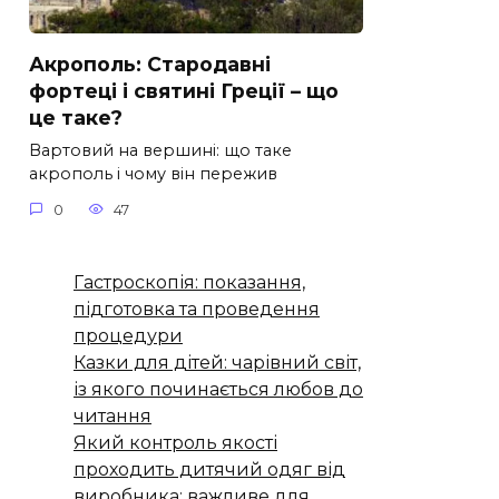
Акрополь: Стародавні
фортеці і святині Греції – що
це таке?
Вартовий на вершині: що таке
акрополь і чому він пережив
0
47
Гастроскопія: показання,
підготовка та проведення
процедури
Казки для дітей: чарівний світ,
із якого починається любов до
читання
Який контроль якості
проходить дитячий одяг від
виробника: важливе для