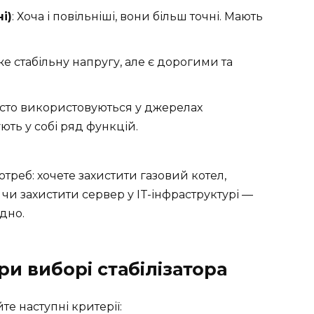
і)
: Хоча і повільніші, вони більш точні. Мають
е стабільну напругу, але є дорогими та
часто використовуються у джерелах
ть у собі ряд функцій.
треб: хочете захистити газовий котел,
и чи захистити сервер у IT-інфраструктурі —
дно.
ри виборі стабілізатора
те наступні критерії: