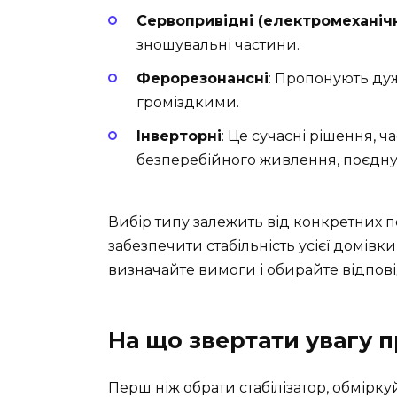
Сервопривідні (електромеханічн
зношувальні частини.
Ферорезонансні
: Пропонують дуж
громіздкими.
Інверторні
: Це сучасні рішення, 
безперебійного живлення, поєдную
Вибір типу залежить від конкретних по
забезпечити стабільність усієї домівк
визначайте вимоги і обирайте відпові
На що звертати увагу п
Перш ніж обрати стабілізатор, обміркуй