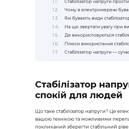
Стабілізатор напруги прост
Чому в електромережі бува
Які бувають види стабілізато
На що звертати увагу при ви
Де використовуються стабіл
Плюси використання стабілі
Стабілізатор напруги — суча
Стабілізатор напруг
спокій для людей
Що таке стабілізатор напруги? Це елек
вашою технікою та можливими перепа
покликаний зберегти стабільний ріве