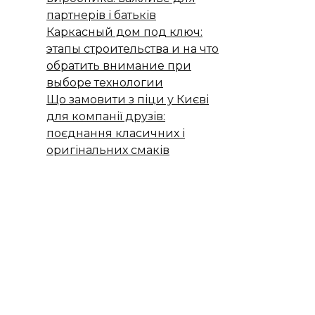
партнерів і батьків
Каркасный дом под ключ:
этапы строительства и на что
обратить внимание при
выборе технологии
Що замовити з піци у Києві
для компанії друзів:
поєднання класичних і
оригінальних смаків