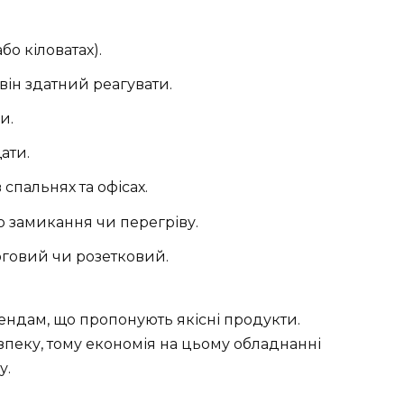
бо кіловатах).
 він здатний реагувати.
и.
ати.
спальнях та офісах.
го замикання чи перегріву.
оговий чи розетковий.
ендам, що пропонують якісні продукти.
езпеку, тому економія на цьому обладнанні
у.