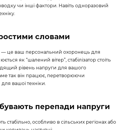
оводку чи інші фактори. Навіть одноразовий
хніку.
простими словами
ги — це ваш персональний охоронець для
ється як “шалений вітер”, стабілізатор стоїть
ходящий рівень напруги для вашого
саме так він працює, перетворюючи
 для вашої техніки.
 бувають перепади напруги
 стабільно, особливо в сільських регіонах або
и коливань наступні: