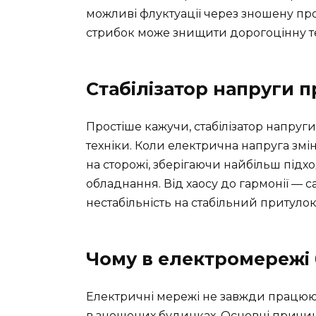
можливі флуктуації через зношену пр
стрибок може знищити дорогоцінну те
Стабілізатор напруги 
Простіше кажучи, стабілізатор напру
техніки. Коли електрична напруга зміню
на сторожі, зберігаючи найбільш під
обладнання. Від хаосу до гармонії — 
нестабільність на стабільний притулок
Чому в електромережі
Електричні мережі не завжди працюють
в зношених будинках. Основні причин