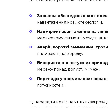
Зношена або недосконала еле
навантаження нових технологій.
Надмірне навантаження на ліні
мережевому сегменті можуть вик
Аварії, короткі замикання, грози
впливають на мережу.
Використання потужних приладі
мережу понад допустимі межі.
Перепади у промислових зонах
:
потужностей.
Ці перепади не лише чинять загрозу 