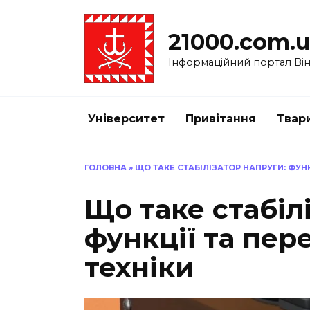
Перейти
до
21000.com.
вмісту
Інформаційний портал Вінн
Університет
Привітання
Твар
ГОЛОВНА
»
ЩО ТАКЕ СТАБІЛІЗАТОР НАПРУГИ: ФУНК
Що таке стабіл
функції та пер
техніки