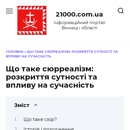
Перейти
до
21000.com.ua
вмісту
Інформаційний портал
Вінниці і області
ГОЛОВНА
»
ЩО ТАКЕ СЮРРЕАЛІЗМ: РОЗКРИТТЯ СУТНОСТІ ТА
ВПЛИВУ НА СУЧАСНІСТЬ
Що таке сюрреалізм:
розкриття сутності та
впливу на сучасність
Зміст
Що таке сюр?
Історія і походження