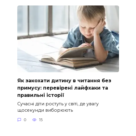
Як закохати дитину в читання без
примусу: перевірені лайфхаки та
правильні історії
Сучасні діти ростуть у світі, де увагу
щосекунди виборюють
0
15