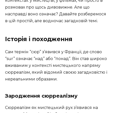
контекстах: у мистецтві, у фільмах, чи просто в
розмовах про щось дивовижне. Але що
насправді воно означає? Давайте розберемося
в цій простій, але водночас загадковій темі.
Історія і походження
Сам термін “сюр” з’явився у Франції, де слово
“sur” означає “над” або “понад”. Він став широко
вживаним у контексті мистецького напряму
сюрреалізм, який відомий своєю загадковістю і
нереальними образами.
Зародження сюрреалізму
Сюрреалізм як мистецький рух з’явився на