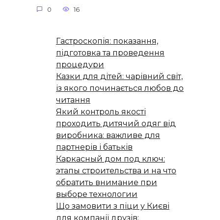
0
16
Гастроскопія: показання,
підготовка та проведення
процедури
Казки для дітей: чарівний світ,
із якого починається любов до
читання
Який контроль якості
проходить дитячий одяг від
виробника: важливе для
партнерів і батьків
Каркасный дом под ключ:
этапы строительства и на что
обратить внимание при
выборе технологии
Що замовити з піци у Києві
для компанії друзів: