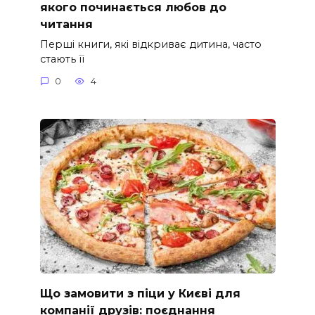
якого починається любов до
читання
Перші книги, які відкриває дитина, часто
стають її
0
4
Що замовити з піци у Києві для
компанії друзів: поєднання