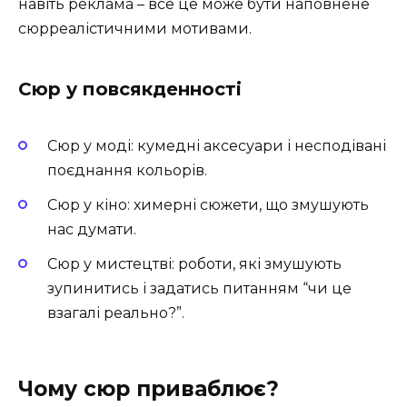
навіть реклама – все це може бути наповнене
сюрреалістичними мотивами.
Сюр у повсякденності
Сюр у моді: кумедні аксесуари і несподівані
поєднання кольорів.
Сюр у кіно: химерні сюжети, що змушують
нас думати.
Сюр у мистецтві: роботи, які змушують
зупинитись і задатись питанням “чи це
взагалі реально?”.
Чому сюр приваблює?