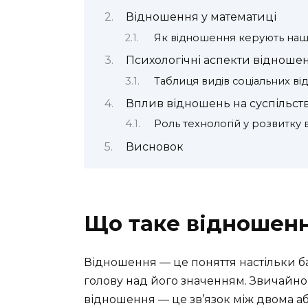
Відношення у математиці
Як відношення керують на
Психологічні аспекти відноше
Таблиця видів соціальних в
Вплив відношень на суспільст
Роль технологій у розвитку
Висновок
Що таке відношен
Відношення — це поняття настільки ба
голову над його значенням. Звичайно
відношення — це зв’язок між двома аб