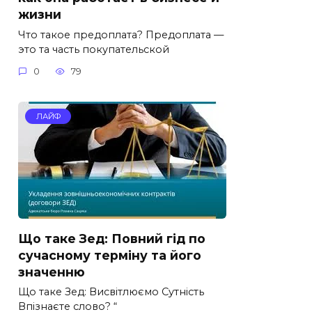
жизни
Что такое предоплата? Предоплата —
это та часть покупательской
0
79
ЛАЙФ
Що таке Зед: Повний гід по
сучасному терміну та його
значенню
Що таке Зед: Висвітлюємо Сутність
Впізнаєте слово? “