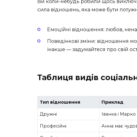
Ви коли-небудь робили щось виключно
сила відношень, яка може бути потуж
Емоційні відношення: любов, нена
Поведінкові зміни: відношення мо
інакше — задумайтеся про свій ос
Таблиця видів соціаль
Тип відношення
Приклад
Дружні
Іванка і Марко
Професійні
Анна має чудов