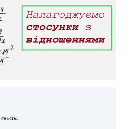
нтекстах