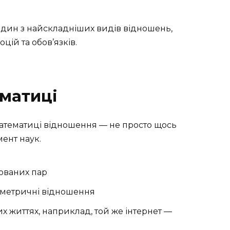
, один з найскладніших видів відношень,
оцій та обов’язків.
матиці
 математиці відношення — не просто щось
ент наук.
ованих пар
иметричні відношення
х життях, наприклад, той же інтернет —