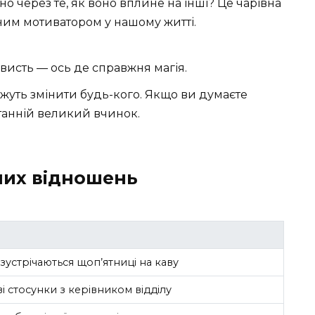
 через те, як воно вплине на інші? Це чарівна
ним мотиватором у нашому житті.
висть — ось де справжня магія.
жуть змінити будь-кого. Якщо ви думаєте
танній великий вчинок.
них відношень
 зустрічаються щоп’ятниці на каву
і стосунки з керівником відділу