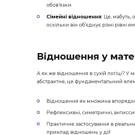
обов’язки.
Сімейні відношення
: Це, мабуть
оскільки він об’єднує різні рівні ем
Відношення у мате
А як же відношення в сухій логіці? У
абстрактне, це фундаментальний елем
Відношення як множина впорядк
Рефлексивні, симетричні, антисс
Практичне застосування в реальни
приклад відношень у дії!