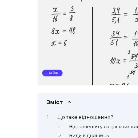
ЛАЙФ
Зміст
Що таке відношення?
Відношення у соціальних ко
Види відношень