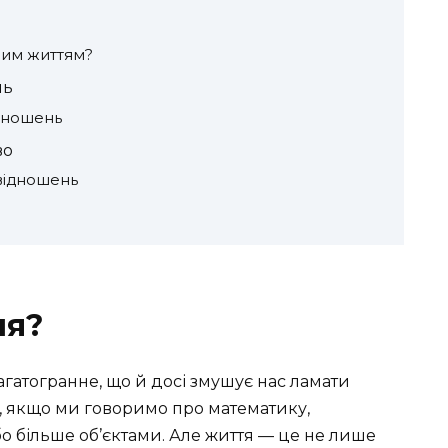
шим життям?
нь
ідношень
во
 відношень
ня?
гатогранне, що й досі змушує нас ламати
, якщо ми говоримо про математику,
о більше об’єктами. Але життя — це не лише