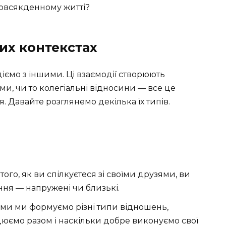
повсякденному житті?
их контекстах
іємо з іншими. Ці взаємодії створюють
ми, чи то колегіальні відносини — все це
 Давайте розглянемо декілька їх типів.
 того, як ви спілкуєтеся зі своїми друзями, ви
ня — напружені чи близькі.
гами ми формуємо різні типи відношень,
ацюємо разом і наскільки добре виконуємо свої