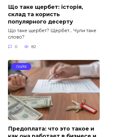
Що таке щербет: історія,
склад та користь
популярного десерту
Що таке щербет? Щербет… Чули таке
слово?
0
82
ЛАЙФ
Предоплата: что это такое и
как она работает в бизнесе и