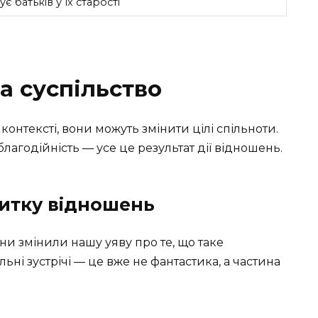
 батьків у їх старості
а суспільство
нтексті, вони можуть змінити цілі спільноти.
 благодійність — усе це результат дії відношень.
витку відношень
ни змінили нашу уяву про те, що таке
ьні зустрічі — це вже не фантастика, а частина