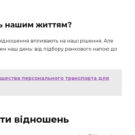
ь нашим життям?
 відношення впливають на наші рішення. Але
ен наш день: від підбору ранкового напою до
ущества персонального транспорта для
кти відношень