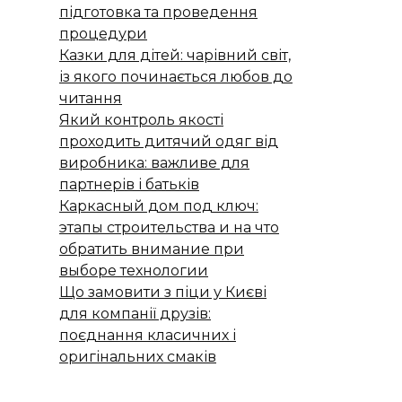
підготовка та проведення
процедури
Казки для дітей: чарівний світ,
із якого починається любов до
читання
Який контроль якості
проходить дитячий одяг від
виробника: важливе для
партнерів і батьків
Каркасный дом под ключ:
этапы строительства и на что
обратить внимание при
выборе технологии
Що замовити з піци у Києві
для компанії друзів:
поєднання класичних і
оригінальних смаків