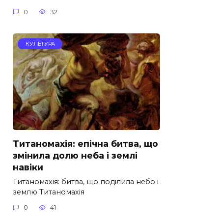
0
32
КУЛЬТУРА
Титаномахія: епічна битва, що
змінила долю неба і землі
навіки
Титаномахія: битва, що поділила небо і
землю Титаномахія
0
41