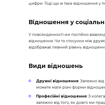
цифри. Тоді що ж таке відношення у 
Відношення у соціальн
У повсякденності ми постійно взаємод
відношення. Чи то стосунки між друзя
відображає певний рівень відношення.
Види відношень
Дружні відношення
: Залежно від
можете мати різні форми відношен
Професійні відношення
: З коле
залежно від того, як довго ми пр