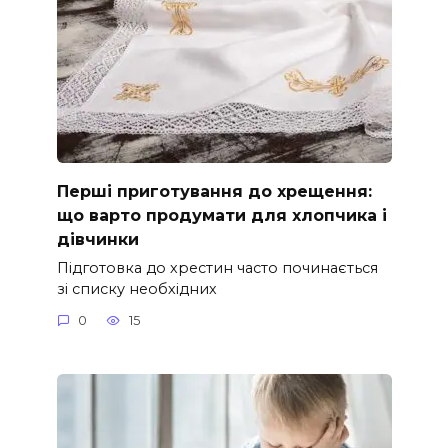
Перші приготування до хрещення:
що варто продумати для хлопчика і
дівчинки
Підготовка до хрестин часто починається
зі списку необхідних
0
15