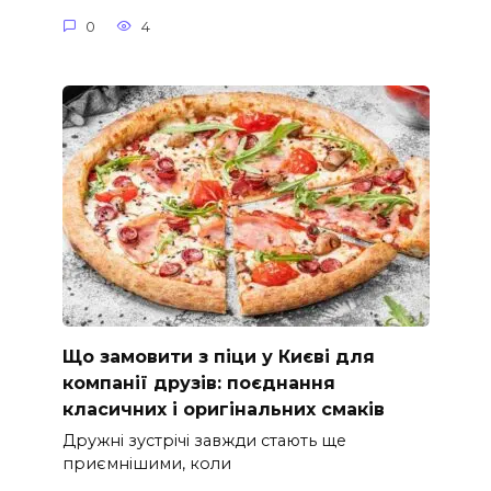
0
4
Що замовити з піци у Києві для
компанії друзів: поєднання
класичних і оригінальних смаків
Дружні зустрічі завжди стають ще
приємнішими, коли