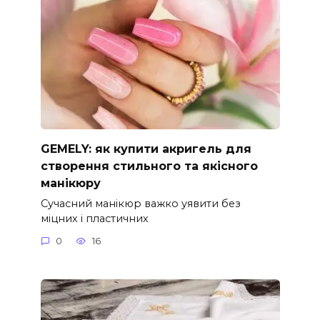
GEMELY: як купити акригель для
створення стильного та якісного
манікюру
Сучасний манікюр важко уявити без
міцних і пластичних
0
16