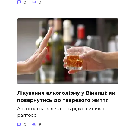
0
9
Лікування алкоголізму у Вінниці: як
повернутись до тверезого життя
Алкогольна залежність рідко виникає
раптово.
0
8