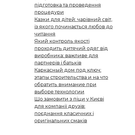
підготовка та проведення
процедури
Казки для дітей: чарівний світ,
із якого починається любов до
читання
Який контроль якості
проходить дитячий одяг від
виробника: важливе для
партнерів і батьків
Каркасный дом под ключ:
этапы строительства и на что
обратить внимание при
выборе технологии
Що замовити з піци у Києві
для компанії друзів:
поєднання класичних і
оригінальних смаків