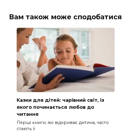
Вам також може сподобатися
Казки для дітей: чарівний світ, із
якого починається любов до
читання
Перші книги, які відкриває дитина, часто
стають її