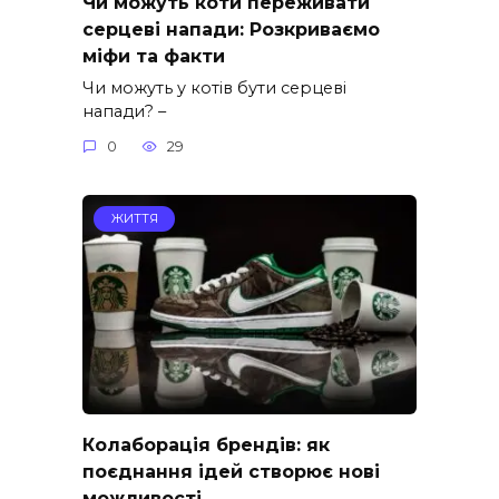
Чи можуть коти переживати
серцеві напади: Розкриваємо
міфи та факти
Чи можуть у котів бути серцеві
напади? –
0
29
ЖИТТЯ
Колаборація брендів: як
поєднання ідей створює нові
можливості