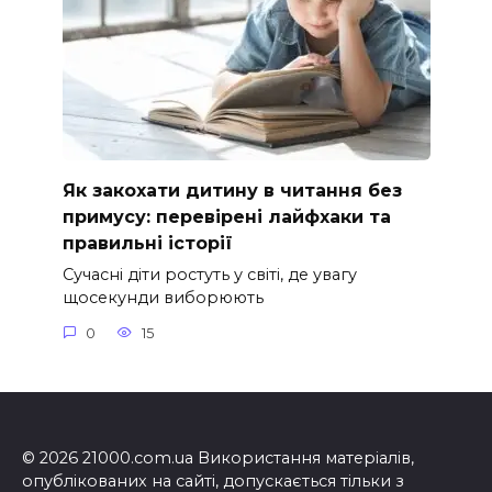
Як закохати дитину в читання без
примусу: перевірені лайфхаки та
правильні історії
Сучасні діти ростуть у світі, де увагу
щосекунди виборюють
0
15
© 2026 21000.com.ua Використання матеріалів,
опублікованих на сайті, допускається тільки з