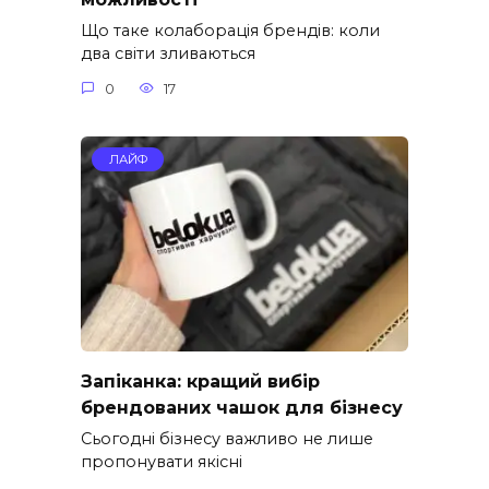
Що таке колаборація брендів: коли
два світи зливаються
0
17
ЛАЙФ
Запіканка: кращий вибір
брендованих чашок для бізнесу
Сьогодні бізнесу важливо не лише
пропонувати якісні