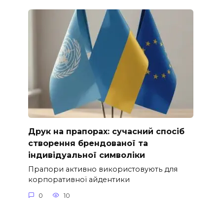
Друк на прапорах: сучасний спосіб
створення брендованої та
індивідуальної символіки
Прапори активно використовують для
корпоративної айдентики
0
10