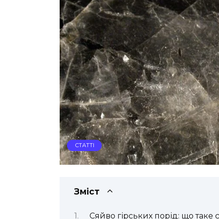
СТАТТІ
Зміст
Сяйво гірських порід: що так