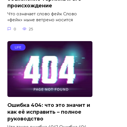
происхождение
Что означает слово фейк Слово
«фейк» ныне ветрено носится
0
25
LIFE
Ошибка 404: что это значит и
как её исправить – полное
руководство
Что такое ошибка 404? Ошибка 404.