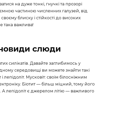
тися на дуже тонкі, гнучкі та прозорі
’ємною частиною численних галузей, від
своєму блиску і стійкості до високих
ле така важлива!
зновиди слюди
тих силікатів. Давайте заглибимось у
одному середовищі ви можете знайти такі
т і лепідоліт. Мусковіт: своїм білосніжним
троніку. Біотит — більш міцний, тому його
. А лепідоліт є джерелом літію — важливого