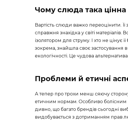
Чому слюда така цінна
Вартість слюди важко переоцінити. Її
справжня знахідка у світі матеріалів.
ізолятором для струму. І хто не цінує 
зокрема, знайшла своє застосування в
екологічності. Це чудова альтернати
Проблеми й етичні асп
А тепер про трохи менш сяючу сторон
етичним нормам. Особливо болісним є 
дивно, що багато брендів сьогодні в
видобувається з дотриманням прав 