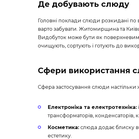
Де добувають слюду
Головні поклади слюди розкидані по вс
варто забувати. Житомирщина та Київщ
Видобуток може бути як поверхневим, т
очищують, сортують і готують до вико
Сфери використання 
Сфера застосування слюди настільки ж р
Електроніка та електротехніка:
трансформаторів, конденсаторів, ка
Косметика:
слюда додає блиску ва
естетику.