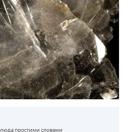
е слюда простими словами