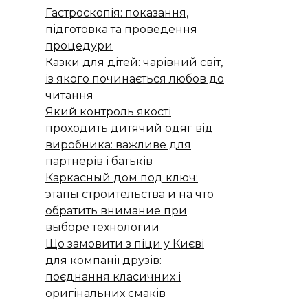
Гастроскопія: показання,
підготовка та проведення
процедури
Казки для дітей: чарівний світ,
із якого починається любов до
читання
Який контроль якості
проходить дитячий одяг від
виробника: важливе для
партнерів і батьків
Каркасный дом под ключ:
этапы строительства и на что
обратить внимание при
выборе технологии
Що замовити з піци у Києві
для компанії друзів:
поєднання класичних і
оригінальних смаків