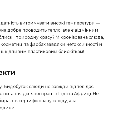
 здатність витримувати високі температури —
 Вона добре проводить тепло, але є відмінним
її блиск і природну красу? Мікронізована слюда,
 косметиці та фарбах завдяки нетоксичності й
ва шкідливим пластиковим блискіткам!
екти
у. Видобуток слюди не завжди відповідає
питання дитячої праці в Індії та Африці. Не
ибирають сертифіковану слюду, яка
людини.