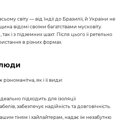
ьому світу — від Індії до Бразилії, й України не
ина відомі своїми багатствами мусковіту.
ак і з підземних шахт. Після цього її ретельно
ристання в різних формах.
слюди
ізноманітна, як і її види:
ідеально підходить для ізоляції
белів, забезпечує надійність та довговічність.
шим тіням і хайлайтерам, надає їм незабутню