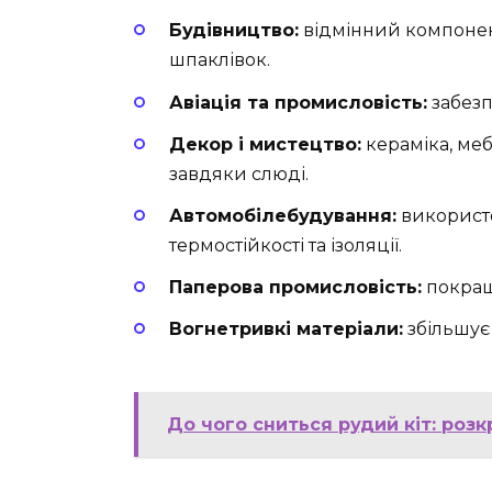
Будівництво:
відмінний компонент
шпаклівок.
Авіація та промисловість:
забезп
Декор і мистецтво:
кераміка, меб
завдяки слюді.
Автомобілебудування:
використо
термостійкості та ізоляції.
Паперова промисловість:
покращу
Вогнетривкі матеріали:
збільшує 
До чого сниться рудий кіт: розк