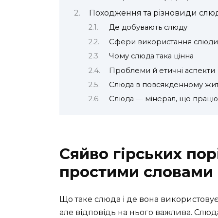
Походження та різновиди слю
Де добувають слюду
Сфери використання слюди
Чому слюда така цінна
Проблеми й етичні аспекти
Слюда в повсякденному жит
Слюда — мінерал, що працює 
Сяйво гірських пор
простими словами
Що таке слюда і де вона використову
але відповідь на нього важлива. Слюд