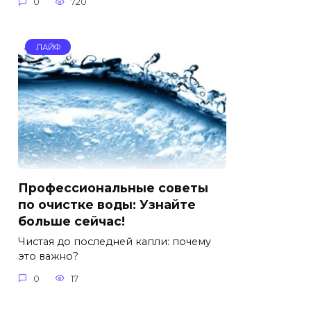
0
720
ЛАЙФ
Профессиональные советы
по очистке воды: Узнайте
больше сейчас!
Чистая до последней капли: почему
это важно?
0
17