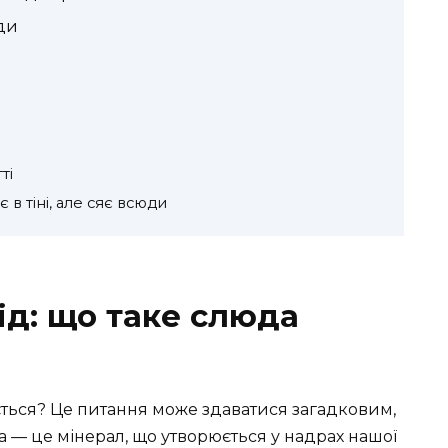
ди
ті
в тіні, але сяє всюди
ід: що таке слюда
ється? Це питання може здаватися загадковим,
а — це мінерал, що утворюється у надрах нашої