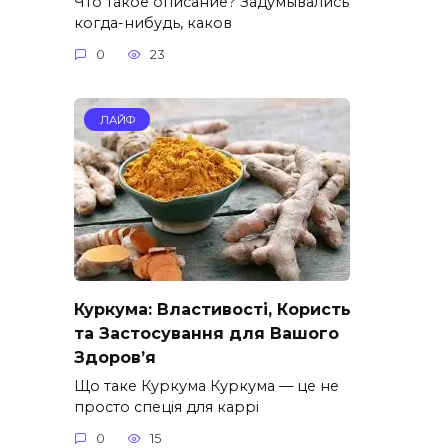
Что такое описание? Задумывались
когда-нибудь, каков
0
23
ЛАЙФ
Куркума: Властивості, Користь
та Застосування для Вашого
Здоров’я
Що таке Куркума Куркума — це не
просто спеція для каррі
0
15