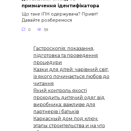
призначення ідентифікатора
Що таке ІПН одержувача? Привіт!
Давайте розберемося
0
59
Гастроскопія: показання,
підготовка та проведення
процедури
Казки для дітей: чарівний світ,
із якого починається любов до
читання
Який контроль якості
проходить дитячий одяг від
виробника: важливе для
партнерів і батьків
Каркасный дом под ключ:
этапы строительства и на что