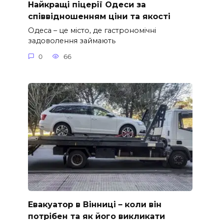
Найкращі піцерії Одеси за
співвідношенням ціни та якості
Одеса – це місто, де гастрономічні
задоволення займають
0
66
Евакуатор в Вінниці – коли він
потрібен та як його викликати