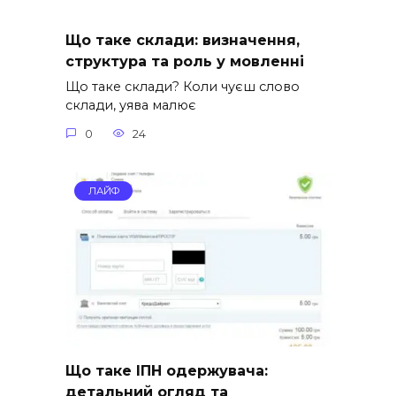
Що таке склади: визначення,
структура та роль у мовленні
Що таке склади? Коли чуєш слово
склади, уява малює
0
24
ЛАЙФ
Що таке ІПН одержувача:
детальний огляд та