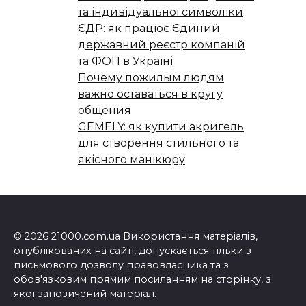
та індивідуальної символіки
ЄДР: як працює Єдиний
державний реєстр компаній
та ФОП в Україні
Почему пожилым людям
важно оставаться в кругу
общения
GEMELY: як купити акригель
для створення стильного та
якісного манікюру
© 2026 21000.com.ua Використання матеріалів,
опублікованих на сайті, допускається тільки з
письмового дозволу правовласника та з
обов'язковим прямим посиланням на сторінку, з
якої запозичений матеріал.