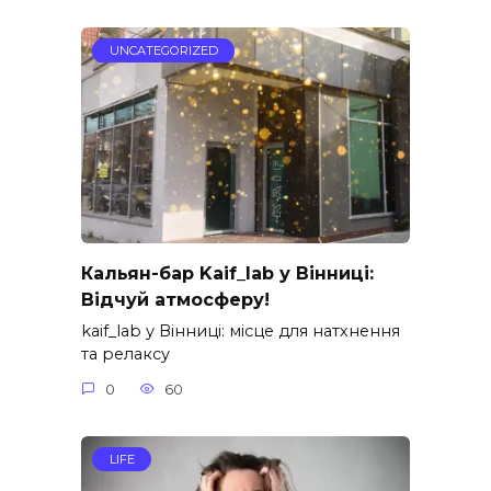
UNCATEGORIZED
Кальян-бар Kaif_lab у Вінниці:
Відчуй атмосферу!
kaif_lab у Вінниці: місце для натхнення
та релаксу
0
60
LIFE