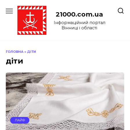
Перейти
до
21000.com.ua
вмісту
Інформаційний портал
Вінниці і області
ГОЛОВНА
»
ДІТИ
діти
ЛАЙФ