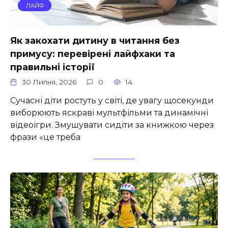
ЛАЙФ
Як закохати дитину в читання без
примусу: перевірені лайфхаки та
правильні історії
30 Липня, 2026
0
14
Сучасні діти ростуть у світі, де увагу щосекунди
виборюють яскраві мультфільми та динамічні
відеоігри. Змушувати сидіти за книжкою через
фрази «це треба