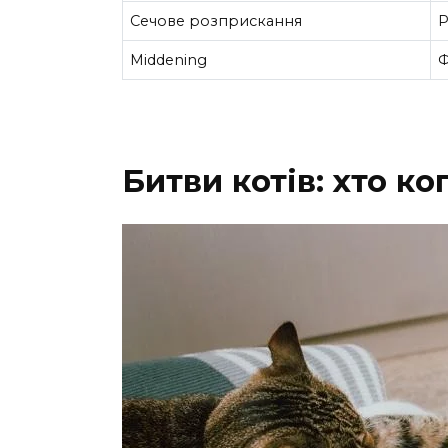
Сечове розприскання
Р
Middening
Ф
Битви котів: хто ко