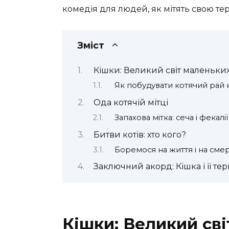
комедія для людей, як мітять свою те
Зміст
Кішки: Великий світ маленьких
Як побудувати котячий рай 
Ода котячій мітці
Запахова мітка: сеча і фекалії
Битви котів: хто кого?
Боремося на життя і на сме
Заключний акорд: Кішка і її тер
Кішки: Великий сві