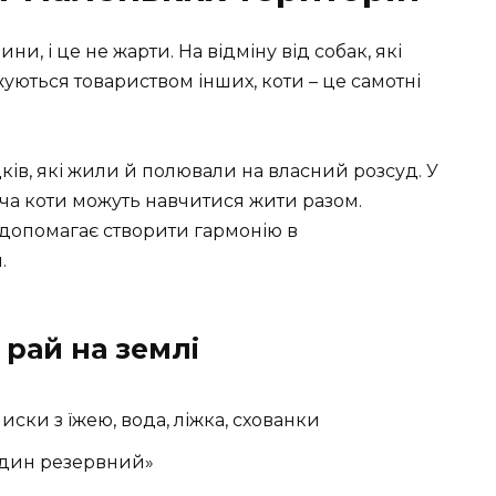
ни, і це не жарти. На відміну від собак, які
жуються товариством інших, коти – це самотні
ків, які жили й полювали на власний розсуд. У
оча коти можуть навчитися жити разом.
і допомагає створити гармонію в
.
 рай на землі
иски з їжею, вода, ліжка, схованки
 один резервний»