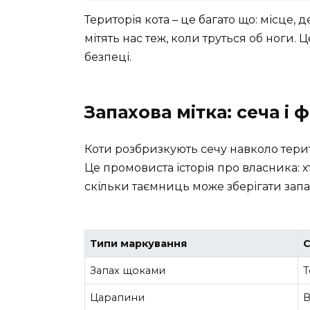
Територія кота – це багато що: місце, 
мітять нас теж, коли труться об ноги. 
безпеці.
Запахова мітка: сеча і ф
Коти розбризкують сечу навколо терит
Це промовиста історія про власника: хто
скільки таємниць може зберігати запа
Типи маркування
С
Запах щоками
Т
Царапини
В