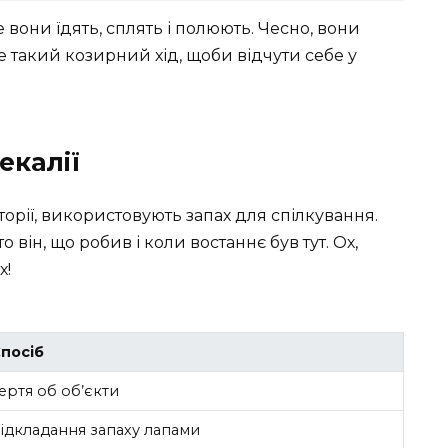
де вони їдять, сплять і полюють. Чесно, вони
Це такий козирний хід, щоби відчути себе у
екалії
орії, використовують запах для спілкування.
 він, що робив і коли востаннє був тут. Ох,
х!
посіб
ертя об об’єкти
ідкладання запаху лапами