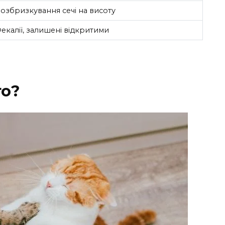
озбризкування сечі на висоту
екалії, залишені відкритими
го?