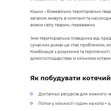
Кішки – божевільно територіальні твари
загалом живуть в компанії та насолод
вовки світу тварин, переважно.
Їхня територіальна поведінка від пред
сучасних домах це стає проблемою, х
Комбінація з розуміння та терплячост
домогосподарствах із кількома котами
Як побудувати котячий
Достатньо ресурсів для кожного: м
Лотки у кількості «один на кота +