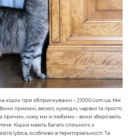
а кішок при обприскуванні – 21000.com.ua. Ми
Вони приємні, веселі, кумедні, чарівні та просто
 з причин, чому ми їх любимо – вони зберігають
боляче. Кішки мають багато спільного з
tris lybica, особливо в територіальності. Та