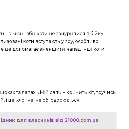
 на місці, аби коти не занурилися в бійку.
илизовані коти вступають у гру, особливо
е це допомагає зменшити напад інші коти.
щоках та лапах. «Мій світ!» – кричить кіт, тручись
ий, і це, хлопче, не обговорюється.
ідник для власників від 21000.com.ua