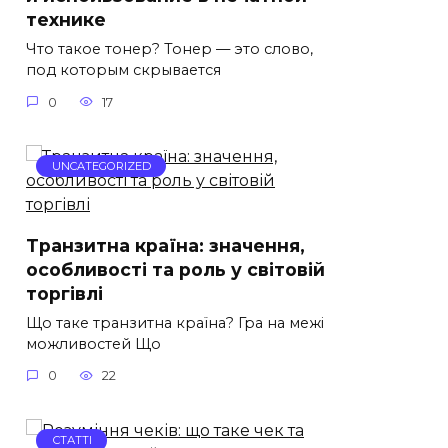
технике
Что такое тонер? Тонер — это слово,
под которым скрывается
0
17
UNCATEGORIZED
Транзитна країна: значення,
особливості та роль у світовій
торгівлі
Що таке транзитна країна? Гра на межі
можливостей Що
0
22
СТАТТІ