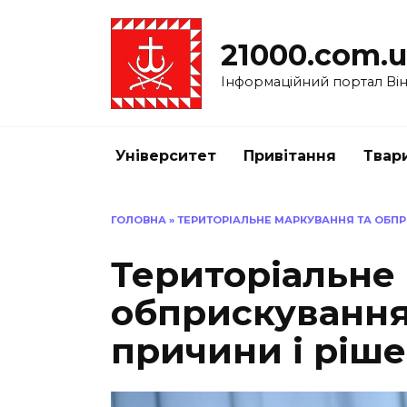
Перейти
до
21000.com.
вмісту
Інформаційний портал Вінн
Університет
Привітання
Твар
ГОЛОВНА
»
ТЕРИТОРІАЛЬНЕ МАРКУВАННЯ ТА ОБПР
Територіальне
обприскування
причини і ріш