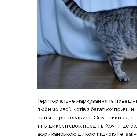
Територіальне маркування та поведінк
любимо своїх котів з багатьох причин. 
неймовірні товариші. Ось тільки одна
тінь дикості своїх предків. Хоч ій це 
африканською дикою кішкою Felis silves