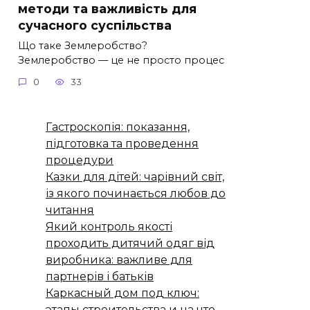
методи та важливість для
сучасного суспільства
Що таке Землеробство?
Землеробство — це не просто процес
0
33
Гастроскопія: показання,
підготовка та проведення
процедури
Казки для дітей: чарівний світ,
із якого починається любов до
читання
Який контроль якості
проходить дитячий одяг від
виробника: важливе для
партнерів і батьків
Каркасный дом под ключ:
этапы строительства и на что