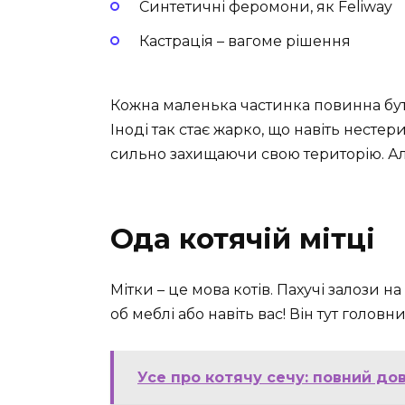
Синтетичні феромони, як Feliway
Кастрація – вагоме рішення
Кожна маленька частинка повинна бути
Іноді так стає жарко, що навіть нестер
сильно захищаючи свою територію. Ал
Ода котячій мітці
Мітки – це мова котів. Пахучі залози на 
об меблі або навіть вас! Він тут головн
Усе про котячу сечу: повний дов