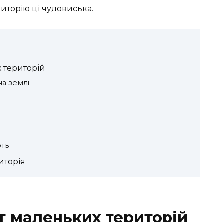
риторію ці чудовиська.
 територій
на землі
рть
иторія
т маленьких територій