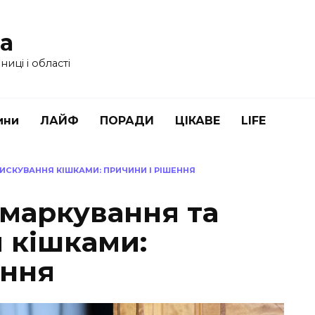
ua
иці і області
ини
ЛАЙФ
ПОРАДИ
ЦІКАВЕ
LIFE
ИСКУВАННЯ КІШКАМИ: ПРИЧИНИ І РІШЕННЯ
 маркування та
 кішками:
ення