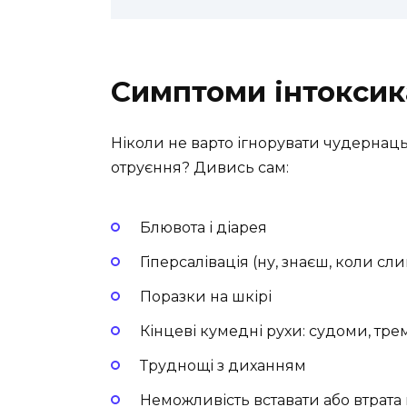
Симптоми інтоксика
Ніколи не варто ігнорувати чудернаць
отруєння? Дивись сам:
Блювота і діарея
Гіперсалівація (ну, знаєш, коли сл
Поразки на шкірі
Кінцеві кумедні рухи: судоми, тре
Труднощі з диханням
Неможливість вставати або втрата