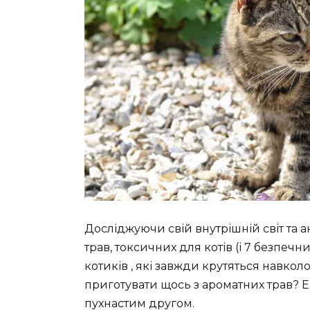
Досліджуючи свій внутрішній світ та ан
трав, токсичних для котів (і 7 безпечн
котиків , які завжди крутяться навкол
приготувати щось з ароматних трав? Ей
пухнастим другом.