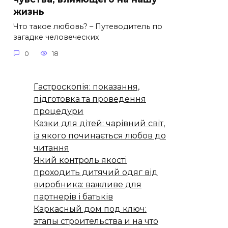
жизнь
Что такое любовь? – Путеводитель по
загадке человеческих
0
18
Гастроскопія: показання,
підготовка та проведення
процедури
Казки для дітей: чарівний світ,
із якого починається любов до
читання
Який контроль якості
проходить дитячий одяг від
виробника: важливе для
партнерів і батьків
Каркасный дом под ключ:
этапы строительства и на что