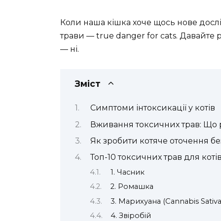
Коли наша кішка хоче щось нове дослі
трави — true danger for cats. Давайте
— ні.
Зміст
Симптоми інтоксикації у котів
Вживання токсичних трав: Що
Як зробити котяче оточення б
Топ-10 токсичних трав для коті
1. Часник
2. Ромашка
3. Марихуана (Cannabis Sativa
4. Звіробій