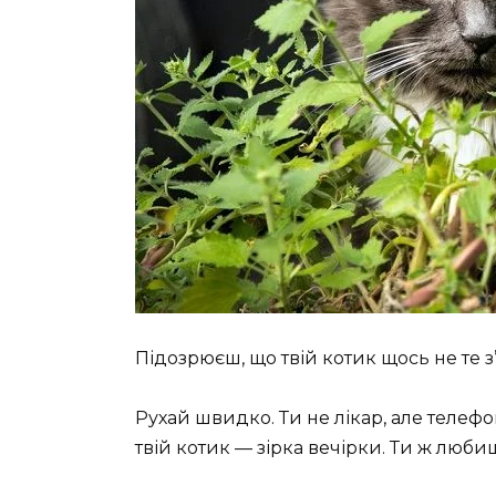
Підозрюєш, що твій котик щось не те з’ї
Рухай швидко. Ти не лікар, але телеф
твій котик — зірка вечірки. Ти ж люби