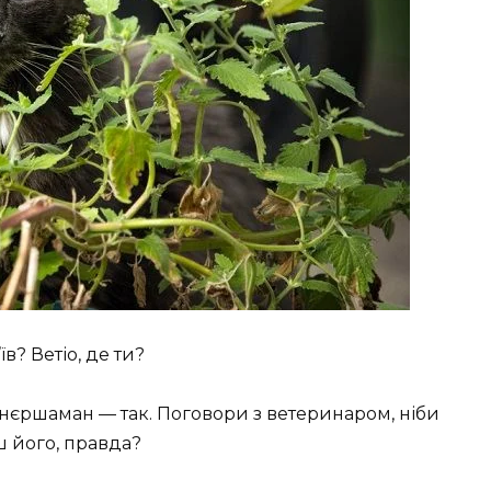
в? Ветіо, де ти?
онєршаман — так. Поговори з ветеринаром, ніби
ш його, правда?