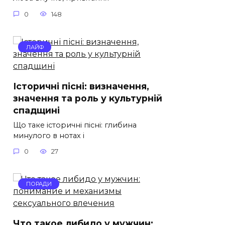
0
148
ЛАЙФ
Історичні пісні: визначення,
значення та роль у культурній
спадщині
Що таке історичні пісні: глибина
минулого в нотах і
0
27
ПОРАДИ
Что такое либидо у мужчин: