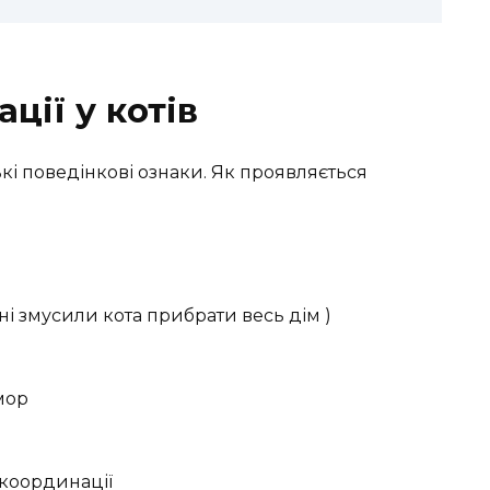
ції у котів
кі поведінкові ознаки. Як проявляється
ині змусили кота прибрати весь дім )
мор
 координації