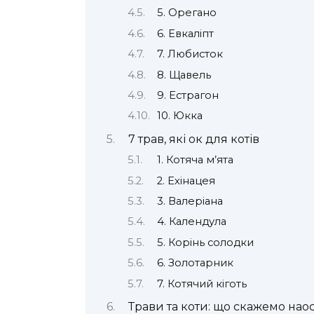
5. Орегано
6. Евкаліпт
7. Любисток
8. Щавель
9. Естрагон
10. Юкка
7 трав, які ок для котів
1. Котяча м’ята
2. Ехінацея
3. Валеріана
4. Календула
5. Корінь солодки
6. Золотарник
7. Котячий кіготь
Трави та коти: що скажемо нао