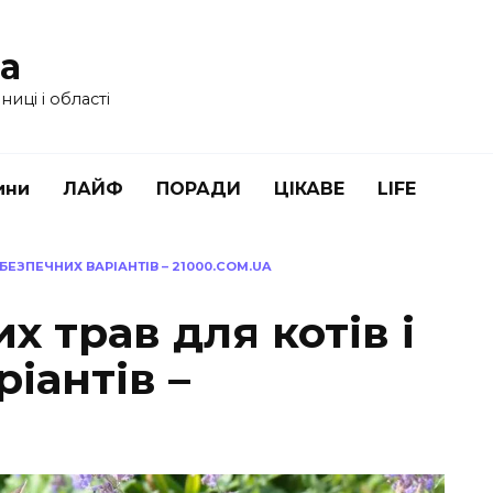
ua
иці і області
ини
ЛАЙФ
ПОРАДИ
ЦІКАВЕ
LIFE
 БЕЗПЕЧНИХ ВАРІАНТІВ – 21000.COM.UA
х трав для котів і
іантів –