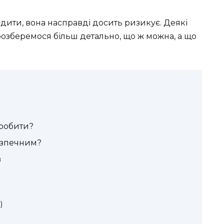
дити, вона насправді досить ризикує. Деякі
 розберемося більш детально, що ж можна, а що
 робити?
езпечним?
в
)