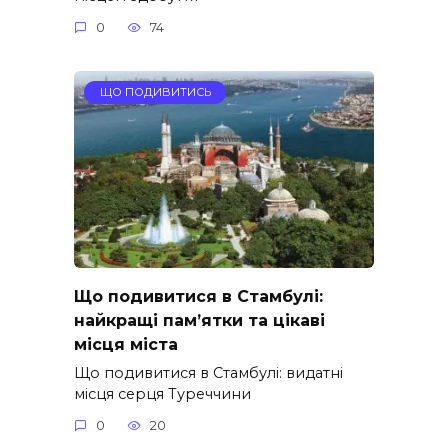
0
74
ЩО ПОДИВИТИСЬ
Що подивитися в Стамбулі:
найкращі пам’ятки та цікаві
місця міста
Що подивитися в Стамбулі: видатні
місця серця Туреччини
0
20