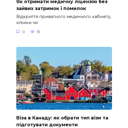
Як отримати медичну ліцензію без
зайвих затримок і помилок
Відкриття приватного медичного кабінету,
клініки чи
0
15
Віза в Канаду: як обрати тип візи та
підготувати документи