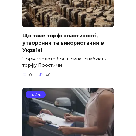
Що таке торф: властивості,
утворення та використання в
Україні
Чорне золото боліт: сила і слабкість
торфу Простими
0
40
ЛАЙФ