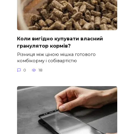
Коли вигідно купувати власний
гранулятор кормів?
Різниця між ціною мішка готового
комбікорму і собівартістю
0
18