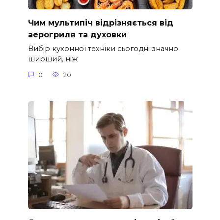
Чим мультипіч відрізняється від
аерогриля та духовки
Вибір кухонної техніки сьогодні значно
ширший, ніж
0
20