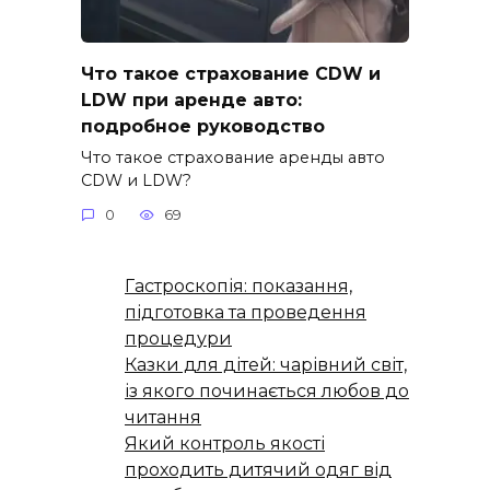
Что такое страхование CDW и
LDW при аренде авто:
подробное руководство
Что такое страхование аренды авто
CDW и LDW?
0
69
Гастроскопія: показання,
підготовка та проведення
процедури
Казки для дітей: чарівний світ,
із якого починається любов до
читання
Який контроль якості
проходить дитячий одяг від