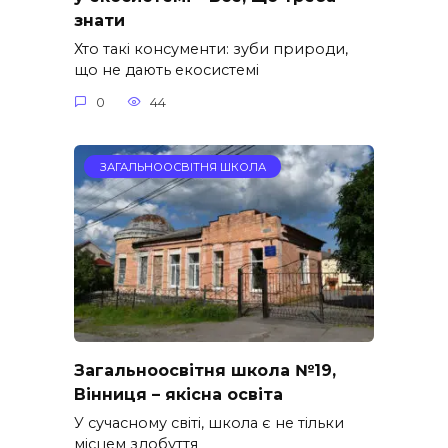
знати
Хто такі консументи: зуби природи,
що не дають екосистемі
0
44
ЗАГАЛЬНООСВІТНЯ ШКОЛА
Загальноосвітня школа №19,
Вінниця – якісна освіта
У сучасному світі, школа є не тільки
місцем здобуття