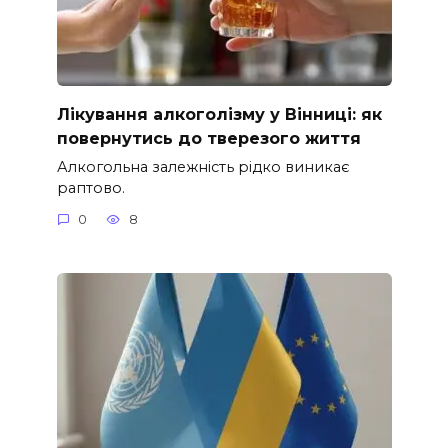
Лікування алкоголізму у Вінниці: як
повернутись до тверезого життя
Алкогольна залежність рідко виникає
раптово.
0
8