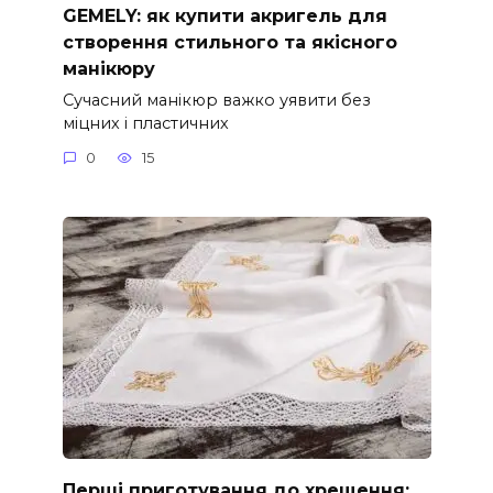
GEMELY: як купити акригель для
створення стильного та якісного
манікюру
Сучасний манікюр важко уявити без
міцних і пластичних
0
15
Перші приготування до хрещення: