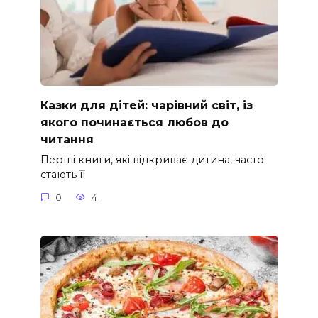
Казки для дітей: чарівний світ, із
якого починається любов до
читання
Перші книги, які відкриває дитина, часто
стають її
0
4