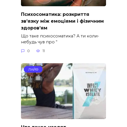
Психосоматика: розкриття
зв’язку між емоціями і фізичним
здоров’ям
Що таке психосоматика? А ти коли-
небудь чув про “
0
11
ЛАЙФ
Что такое изолят