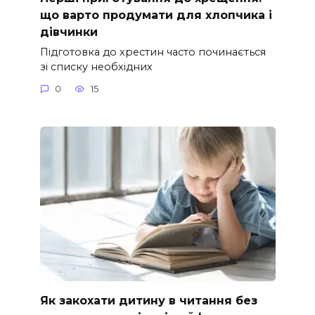
що варто продумати для хлопчика і
дівчинки
Підготовка до хрестин часто починається
зі списку необхідних
0
15
Як закохати дитину в читання без