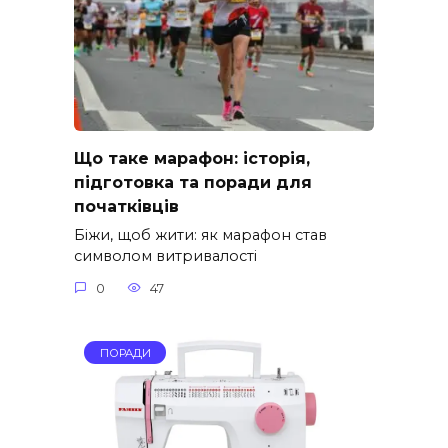
Що таке марафон: історія,
підготовка та поради для
початківців
Біжи, щоб жити: як марафон став
символом витривалості
0
47
ПОРАДИ