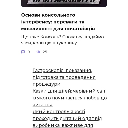
Основи консольного
інтерфейсу: переваги та
можливості для початківців
Що таке Консоль? Спочатку згадаймо
часи, коли цю штуковину
0
25
Гастроскопія: показання,
підготовка та проведення
процедури
Казки для дітей: чарівний світ,
із якого починається любов до
читання
Який контроль якості
проходить дитячий одяг від
виробника: важливе для