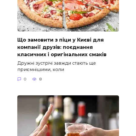
Що замовити з піци у Києві для
компанії друзів: поєднання
класичних і оригінальних смаків
Дружні зустрічі завжди стають ще
приємнішими, коли
0
8