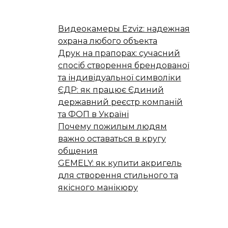
Видеокамеры Ezviz: надежная
охрана любого объекта
Друк на прапорах: сучасний
спосіб створення брендованої
та індивідуальної символіки
ЄДР: як працює Єдиний
державний реєстр компаній
та ФОП в Україні
Почему пожилым людям
важно оставаться в кругу
общения
GEMELY: як купити акригель
для створення стильного та
якісного манікюру