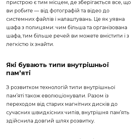
пристрою є тим місцем, де зберігається все, що
ви робите — від фотографій та відео до
системних файлів і налаштувань. Це як уявна
шафа з полицями: чим більша та організована
шафа, тим більше речей ви можете вмістити і з
легкістю їх знайти.
Які бувають типи внутрішньої
пам’яті
З розвитком технологій типи внутрішньої
пам’яті також еволюціонували. Разом із
переходом від старих магнітних дисків до
сучасних швидкісних чипів, внутрішня пам’ять
здійснила довгий шлях розвитку.