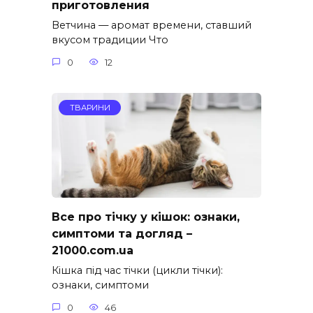
приготовления
Ветчина — аромат времени, ставший
вкусом традиции Что
0
12
ТВАРИНИ
Все про тічку у кішок: ознаки,
симптоми та догляд –
21000.com.ua
Кішка під час тічки (цикли тічки):
ознаки, симптоми
0
46