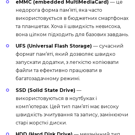
eMMC (embedded MultiMediaCard)
— це
недорога форма пам’яті, яка часто
використовується в бюджетних смартфонах
та планшетах. Хоча її швидкість невисока,
вона цілком підходить для базових завдань.
UFS (Universal Flash Storage)
— сучасний
формат пам’яті, який дозволяє швидко
запускати додатки, з легкістю копіювати
файли та ефективно працювати в
багатозадачному режимі.
SSD (Solid State Drive)
—
використовуються в ноутбуках і
комп’ютерах. Цей тип пам’яті має високу
швидкість зчитування та запису, замінюючи
старі жорсткі диски.
HDD (Hard Disk Drive)
— механічний тип