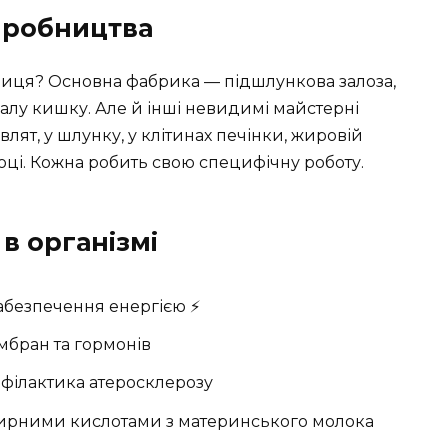
виробництва
ниця? Основна фабрика — підшлункова залоза,
лу кишку. Але й інші невидимі майстерні
влят, у шлунку, у клітинах печінки, жировій
оці. Кожна робить свою специфічну роботу.
 в організмі
абезпечення енергією ⚡
мбран та гормонів
рофілактика атеросклерозу
ирними кислотами з материнського молока