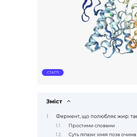
СТАТТІ
Зміст
Фермент, що полюбляє жир: та
Простими словами
Суть ліпази: хімія поза очима