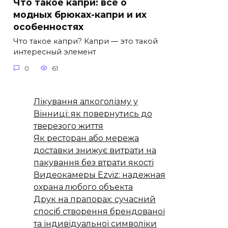
Что такое капри: всё о
модных брюках-капри и их
особенностях
Что такое капри? Капри — это такой
интересный элемент
0
61
Лікування алкоголізму у
Вінниці: як повернутись до
тверезого життя
Як ресторан або мережа
доставки знижує витрати на
пакування без втрати якості
Видеокамеры Ezviz: надежная
охрана любого объекта
Друк на прапорах: сучасний
спосіб створення брендованої
та індивідуальної символіки