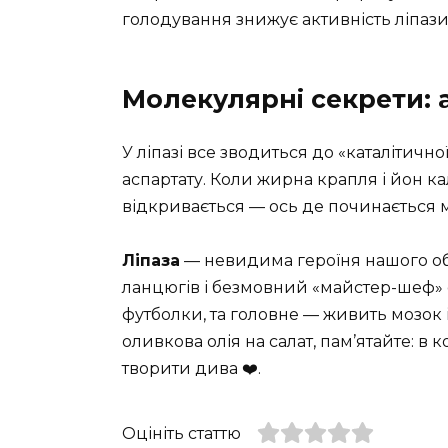
голодування знижує активність ліпази
Молекулярні секрети: 
У ліпазі все зводиться до «каталітично
аспартату. Коли жирна крапля і йон к
відкривається — ось де починається м
Ліпаза
— невидима героїня нашого об
ланцюгів і безмовний «майстер-шеф» е
футболки, та головне — живить мозок і
оливкова олія на салат, пам’ятайте: в 
творити дива ❤️.
Оцініть статтю