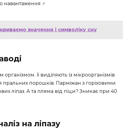
о навантаження ‍♂️
зкриваємо значення і символіку сну
заводі
організмом. Її виділяють із мікроорганізмів
я пральних порошків. Парміжан з горіховими
их ліпаз. А та пляма від піци? Зникає при 40
аліз на ліпазу