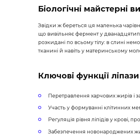
Біологічні майстерні 
Звідки ж береться ця маленька чарів
що вивільняє фермент у дванадцятипа
розкидані по всьому тілу: в слині немо
тканині й навіть у материнському мол
Ключові функції ліпази
Перетравлення харчових жирів і з
Участь у формуванні клітинних ме
Регуляція рівня ліпідів у крові, п
Забезпечення новонароджених ж