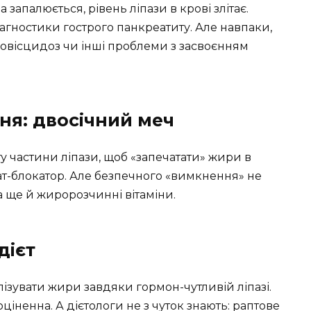
запалюється, рівень ліпази в крові злітає.
іагностики гострого панкреатиту. Але навпаки,
ковісцидоз чи інші проблеми з засвоєнням
ня: двосічний меч
частини ліпази, щоб «запечатати» жири в
рат-блокатор. Але безпечного «вимкнення» не
, а ще й жиророзчинні вітаміни.
дієт
ізувати жири завдяки гормон-чутливій ліпазі.
ціненна. А дієтологи не з чуток знають: раптове