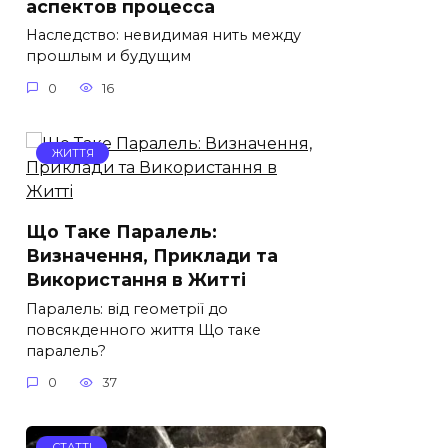
аспектов процесса
Наследство: невидимая нить между
прошлым и будущим
0
16
ЖИТТЯ
Що Таке Паралель:
Визначення, Приклади та
Використання в Житті
Паралель: від геометрії до
повсякденного життя Що таке
паралель?
0
37
СТАТТІ