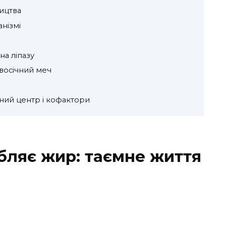
ництва
анізмі
на ліпазу
восічний меч
ний центр і кофактори
ляє жир: таємне життя