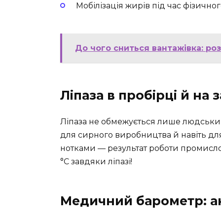
Мобілізація жирів під час фізичног
До чого сниться вантажівка: ро
Ліпаза в пробірці й на 
Ліпаза не обмежується лише людським 
для сирного виробництва й навіть дл
нотками — результат роботи промислов
°C завдяки ліпазі!
Медичний барометр: ан