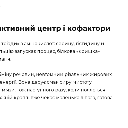
.
активний центр і кофактори
ї тріади» з амінокислот: серину, гістидину й
альцію запускає процес, білкова «кришка»
агія.
міну речовин, невтомний різальник жирових
нергії. Вона дарує смак сиру, чистоту
 м’язи. Тож наступного разу, коли поллється
кожній краплі вже чекає маленька ліпаза, готова