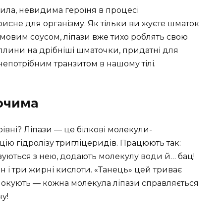
пила, невидима героїня в процесі
исне для організму. Як тільки ви жуєте шматок
мовим соусом, ліпази вже тихо роблять свою
плини на дрібніші шматочки, придатні для
 непотрібним транзитом в нашому тілі.
 очима
рівні? Ліпази — це білкові молекули-
ію гідролізу тригліцеридів. Працюють так:
зуються з нею, додають молекулу води й… бац!
 і три жирні кислоти. «Танець» цей триває
шокують — кожна молекула ліпази справляється
у!