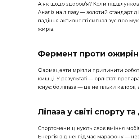
А як щодо здоров’я? Коли підшлункова 
Аналіз на ліпазу — золотий стандарт д
падіння активності сигналізує про му
жирів.
Фермент проти ожирін
Фармацевти мріяли припинити роботу 
кишці. У результаті — орлістат, препа
існує: бо ліпаза — це не тільки калорії
Ліпаза у світі спорту та 
Спортсмени цінують своє вміння мобіл
Енергія від неї під час марафону — нео