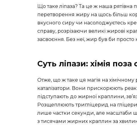
Що таке ліпаза? Та це ж наша рятівна 
перетворення жиру на щось більш кор
вкусного сиру чи насолоджуєтесь кре
справу, розрізаючи великі жирові кра
засвоєння. Без неї, жир був би просто
Суть ліпази: хімія поза
Отже, що ж таке ця магія на хімічному 
каталізатори. Вони прискорюють реакц
підступають до жирної краплини, зв’я
Розщеплюють тригліцерид на гліцерин
лише частки секунди, але масштаби 
з тисячами жирних краплин за хвилин