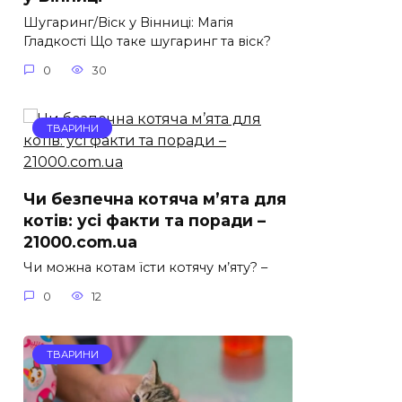
Шугаринг/Віск у Вінниці: Магія
Гладкості Що таке шугаринг та віск?
0
30
ТВАРИНИ
Чи безпечна котяча м’ята для
котів: усі факти та поради –
21000.com.ua
Чи можна котам їсти котячу м’яту? –
0
12
ТВАРИНИ