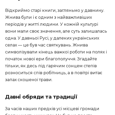
Відкриймо старі книги, загляньмо у давнину.
Жнива були і є одним з найважливіших
періодів у житті людини. У кожній культурі
вони мали своє значення, але суть залишалась
одна. У давньої Русі, у далеких українських
селах — це був час святкувань. Жнива
символізували кінець важкої роботи на полях і
початок нової ери благополуччя. Згадайте
тільки, як десь під гарячим сонцем степів
розноситься спів робітниць, а в повітрі витає
запах скошеної трави.
Давні обряди та традиції
За часів наших предків усі місцеві громади