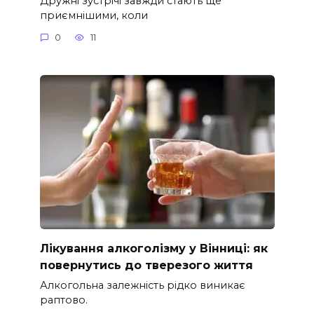
Дружні зустрічі завжди стають ще
приємнішими, коли
0
11
Лікування алкоголізму у Вінниці: як
повернутись до тверезого життя
Алкогольна залежність рідко виникає
раптово.