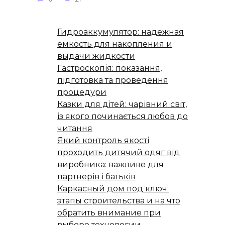
Гидроаккумулятор: надежная
емкость для накопления и
выдачи жидкости
Гастроскопія: показання,
підготовка та проведення
процедури
Казки для дітей: чарівний світ,
із якого починається любов до
читання
Який контроль якості
проходить дитячий одяг від
виробника: важливе для
партнерів і батьків
Каркасный дом под ключ:
этапы строительства и на что
обратить внимание при
выборе технологии