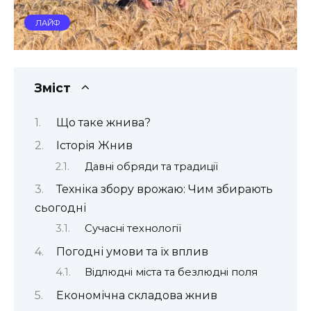
ЛАЙФ
Зміст
Що таке жнива?
Історія Жнив
Давні обряди та традиції
Техніка збору врожаю: Чим збирають
сьогодні
Сучасні технології
Погодні умови та їх вплив
Відлюдні міста та безлюдні поля
Економічна складова жнив