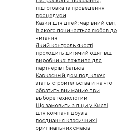
Гастроскопія: показання,
підготовка та проведення
процедури
Казки для дітей: чарівний світ,
із якого починається любов до
читання
Який контроль якості
проходить дитячий одяг від
виробника: важливе для
партнерів і батьків
Каркасный дом под ключ:
этапы строительства и на что
обратить внимание при
выборе технологии
Що замовити з піци у Києві
для компанії друзів:
поєднання класичних і
оригінальних смаків