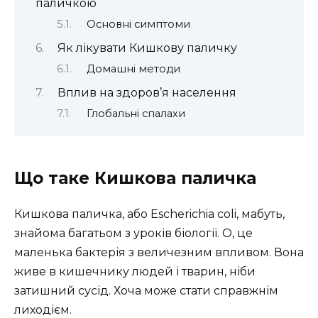
паличкою
Основні симптоми
Як лікувати Кишкову паличку
Домашні методи
Вплив на здоров’я населення
Глобальні спалахи
Що таке Кишкова паличка
Кишкова паличка, або Escherichia coli, мабуть,
знайома багатьом з уроків біології. О, це
маленька бактерія з величезним впливом. Вона
живе в кишечнику людей і тварин, ніби
затишний сусід. Хоча може стати справжнім
лиходієм.