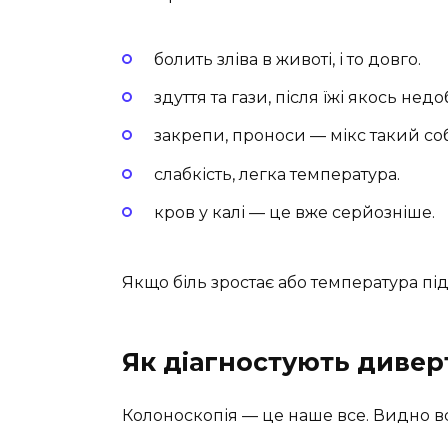
болить зліва в животі, і то довго.
здуття та гази, після їжі якось недо
закрепи, проноси — мікс такий соб
слабкість, легка температура.
кров у калі — це вже серйозніше.
Якщо біль зростає або температура під
Як діагностують диве
Колоноскопія — це наше все. Видно вс