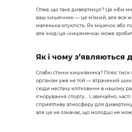
Отже, що таке дивертикул? Це ніби мі
ваш кишечник — це м’який, але все ж 
маленька опуклість. Як мішечок або по
але іноді ця «кишенечка» може зроби
Як і чому з’являються
Слабкі стінки кишківника? Плюс тиск в
організм уже не той — втрачений шик 
сюди нестачу клітковини в нашому ра
ігнорування спорту… І, звичайно, част
сприятливу атмосферу для дивертикулів
але це не означає, що молодші не мо