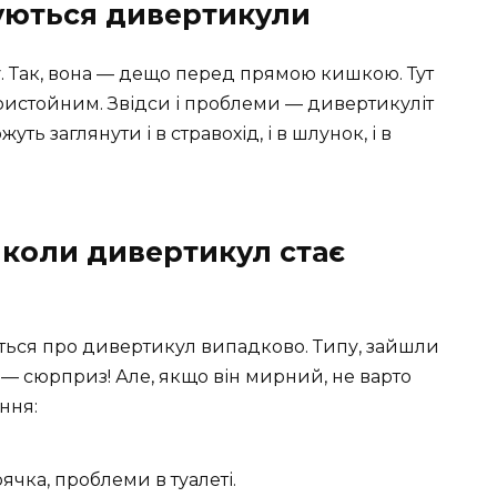
зуються дивертикули
. Так, вона — дещо перед прямою кишкою. Тут
пристойним. Звідси і проблеми — дивертикуліт
уть заглянути і в стравохід, і в шлунок, і в
 коли дивертикул стає
ється про дивертикул випадково. Типу, зайшли
т — сюрприз! Але, якщо він мирний, не варто
ння:
арячка, проблеми в туалеті.