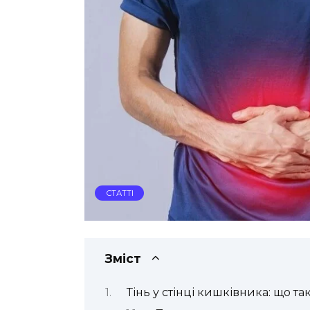
СТАТТІ
Зміст
Тінь у стінці кишківника: що т