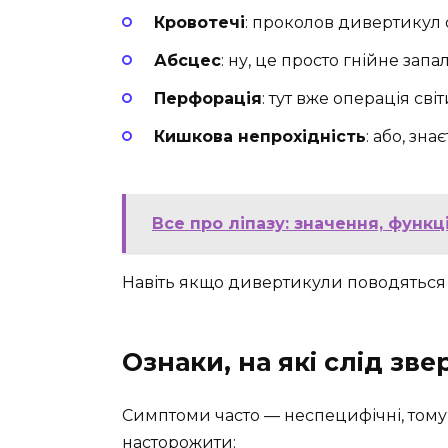
Кровотечі
: проколов дивертикул 
Абсцес
: ну, це просто гнійне зап
Перфорація
: тут вже операція світ
Кишкова непрохідність
: або, зна
Все про ліпазу: значення, функц
Навіть якщо дивертикули поводяться 
Ознаки, на які слід зве
Симптоми часто — неспецифічні, тому 
насторожити: