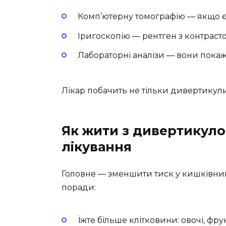
Комп’ютерну томографію — якщо є
Іригоскопію — рентген з контраст
Лабораторні аналізи — вони покаж
Лікар побачить не тільки дивертикули
Як жити з дивертикуло
лікування
Головне — зменшити тиск у кишківнику
поради:
Їжте більше клітковини: овочі, фру