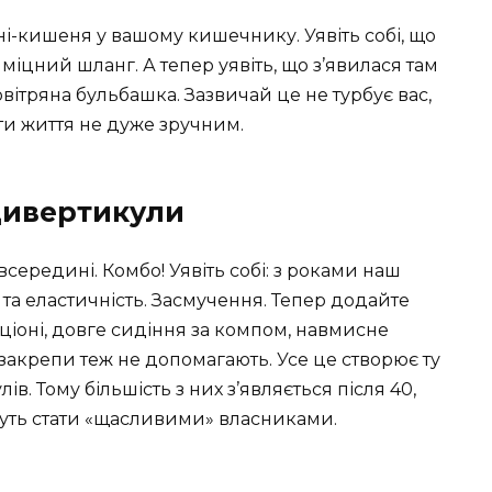
ні-кишеня у вашому кишечнику. Уявіть собі, що
міцний шланг. А тепер уявіть, що з’явилася там
вітряна бульбашка. Зазвичай це не турбує вас,
ти життя не дуже зручним.
 дивертикули
середині. Комбо! Уявіть собі: з роками наш
та еластичність. Засмучення. Тепер додайте
ціоні, довге сидіння за компом, навмисне
і закрепи теж не допомагають. Усе це створює ту
. Тому більшість з них з’являється після 40,
жуть стати «щасливими» власниками.