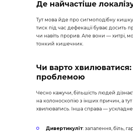
Де найчастіше локалі
Тут мова йде про сигмоподібну кишку
тиск під час дефекації буває досить 
чи навіть прорив. Але вони — хитрі, мож
тонкий кишечник.
Чи варто хвилюватися:
проблемою
Чесно кажучи, більшість людей дізна
на колоноскопію з інших причин, а ту
хвилюватись. Інша справа — ускладне
Дивертикуліт
: запалення, біль, г