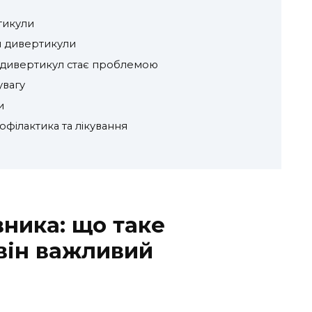
тикули
я дивертикули
и дивертикул стає проблемою
увагу
и
офілактика та лікування
вника: що таке
 він важливий