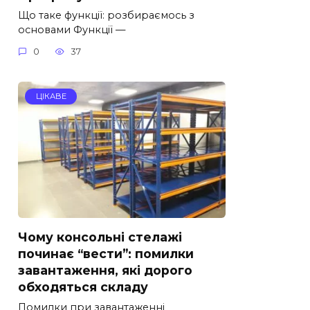
Що таке функції: розбираємось з
основами Функції —
0
37
ЦІКАВЕ
Чому консольні стелажі
починає “вести”: помилки
завантаження, які дорого
обходяться складу
Помилки при завантаженні