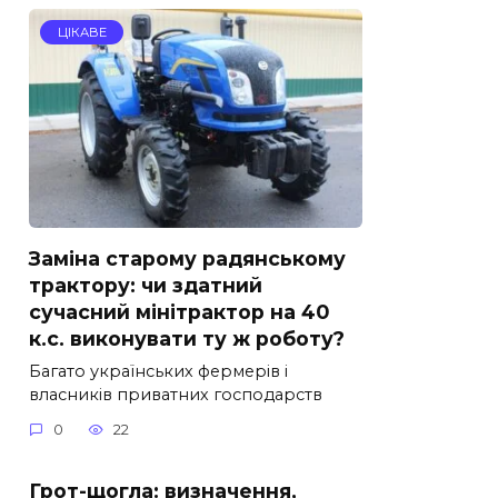
ЦІКАВЕ
Заміна старому радянському
трактору: чи здатний
сучасний мінітрактор на 40
к.с. виконувати ту ж роботу?
Багато українських фермерів і
власників приватних господарств
0
22
Грот-щогла: визначення,