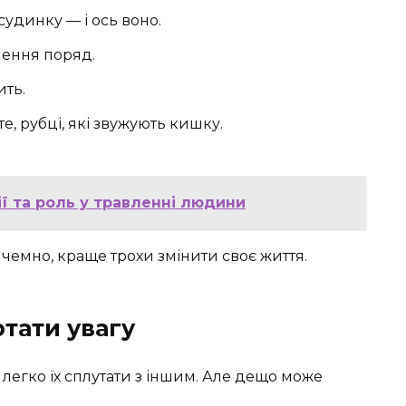
судинку — і ось воно.
алення поряд.
ить.
єте, рубці, які звужують кишку.
ії та роль у травленні людини
чемно, краще трохи змінити своє життя.
ртати увагу
легко їх сплутати з іншим. Але дещо може