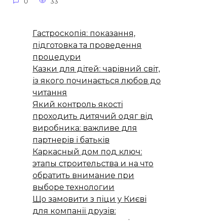
0
33
Гастроскопія: показання,
підготовка та проведення
процедури
Казки для дітей: чарівний світ,
із якого починається любов до
читання
Який контроль якості
проходить дитячий одяг від
виробника: важливе для
партнерів і батьків
Каркасный дом под ключ:
этапы строительства и на что
обратить внимание при
выборе технологии
Що замовити з піци у Києві
для компанії друзів: