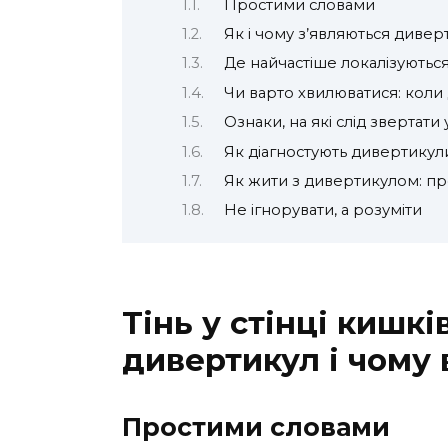
Простими словами
Як і чому з’являються дивер
Де найчастіше локалізуютьс
Чи варто хвилюватися: кол
Ознаки, на які слід звертати 
Як діагностують дивертикул
Як жити з дивертикулом: пр
Не ігнорувати, а розуміти
Тінь у стінці кишкі
дивертикул і чому
Простими словами