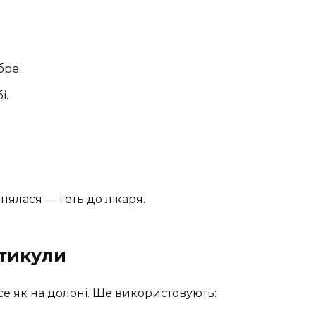
бре.
і.
нялася — геть до лікаря.
ртикули
е як на долоні. Ще використовують: