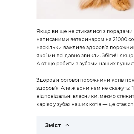
Якщо ви ще не стикалися з порадами 
написаними ветеринаром на 21000.com.
наскільки важливе здоров’я порожнини
якої ми всі давно звикли. Збіги! І якщ
А от що робити з зубами наших пушис
Здоров’я ротової порожнини котів пря
здоров’я. Але ж вони нам не скажуть: “Е
відповідальні власники, маємо стежит
карієс у зубах наших котів — це стає
Зміст