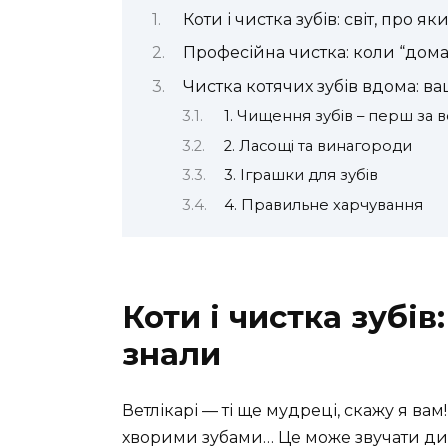
Коти і чистка зубів: світ, про я
Професійна чистка: коли “дом
Чистка котячих зубів вдома: в
1. Чищення зубів – перш за в
2. Ласощі та винагороди
3. Іграшки для зубів
4. Правильне харчування
Коти і чистка зубів:
знали
Ветлікарі — ті ще мудреці, скажу я вам
хворими зубами… Це може звучати див