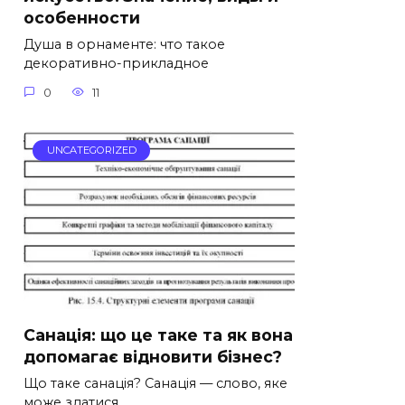
особенности
Душа в орнаменте: что такое
декоративно-прикладное
0
11
UNCATEGORIZED
Санація: що це таке та як вона
допомагає відновити бізнес?
Що таке санація? Санація — слово, яке
може здатися