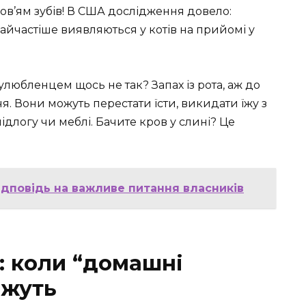
ров’ям зубів! В США дослідження довело:
і найчастіше виявляються у котів на прийомі у
любленцем щось не так? Запах із рота, аж до
чя. Вони можуть перестати їсти, викидати їжу з
підлогу чи меблі. Бачите кров у слині? Це
ідповідь на важливе питання власників
: коли “домашні
ожуть