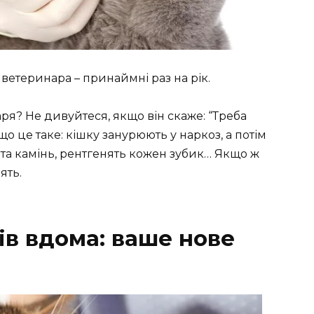
 ветеринара – принаймні раз на рік.
аря? Не дивуйтеся, якщо він скаже: “Треба
що це таке: кішку занурюють у наркоз, а потім
 та камінь, рентгенять кожен зубик… Якщо ж
ять.
ів вдома: ваше нове