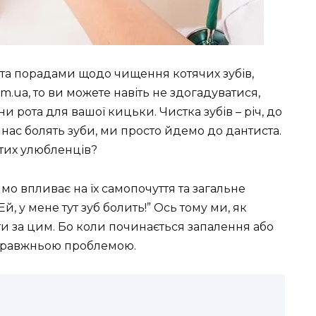
та порадами щодо чищення котячих зубів,
ua, то ви можете навіть не здогадуватися,
 рота для вашої кицьки. Чистка зубів – річ, до
о нас болять зуби, ми просто йдемо до дантиста.
тих улюбленців?
мо впливає на їх самопочуття та загальне
й, у мене тут зуб болить!” Ось тому ми, як
и за цим. Бо коли починається запалення або
 справжньою проблемою.