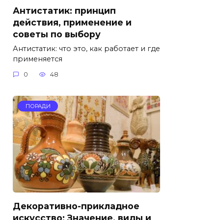
Антистатик: принцип
действия, применение и
советы по выбору
Антистатик: что это, как работает и где
применяется
0
48
ПОРАДИ
Декоративно-прикладное
искусство: Значение, виды и