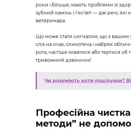
роки і більше, мають проблеми зі здо
зубний камінь і гінгівіт — дві речі, як
ветеринара.
Що може стати сигналом, що з вашим у
сліз на очах, слинотеча і набряк облич
рота, частіше ховатися або тертися об 
тривожний дзвіночок!
Чи розуміють коти поцілунки? В
Професійна чистка
методи” не допом