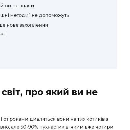
кий ви не знали
ашні методи” не допоможуть
аше нове захоплення
се!
 світ, про який ви не
! І от роками дивляться вони на тих котиків з
но, але 50-90% пухнастиків, яким вже чотири