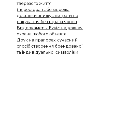
тверезого життя
Як ресторан або мережа
доставки знижує витрати на
пакування без втрати якості
Видеокамеры Ezviz: надежная
охрана любого объекта
Друк на прапорах: сучасний
спосіб створення брендованої
та індивідуальної символіки