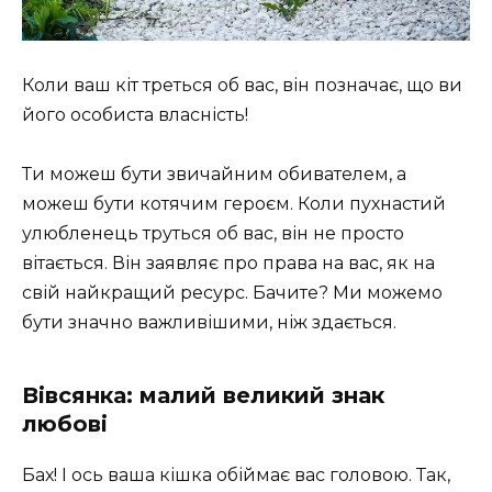
Коли ваш кіт треться об вас, він позначає, що ви
його особиста власність!
Ти можеш бути звичайним обивателем, а
можеш бути котячим героєм. Коли пухнастий
улюбленець труться об вас, він не просто
вітається. Він заявляє про права на вас, як на
свій найкращий ресурс. Бачите? Ми можемо
бути значно важливішими, ніж здається.
Вівсянка: малий великий знак
любові
Бах! І ось ваша кішка обіймає вас головою. Так,