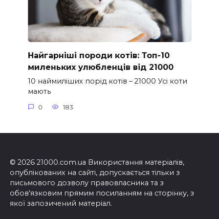
Найгарніші породи котів: Топ-10
миленьких улюбленців від 21000
10 наймиліших порід котів – 21000 Усі коти
мають
0
183
© 2026 21000.com.ua Використання матеріалів,
опублікованих на сайті, допускається тільки з
письмового дозволу правовласника та з
обов'язковим прямим посиланням на сторінку, з
якої запозичений матеріал.