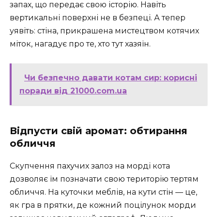
запах, що передає свою історію. Навіть
вертикальні поверхні не в безпеці. А тепер
уявіть: стіна, прикрашена мистецтвом котячих
міток, нагадує про те, хто тут хазяїн.
Чи безпечно давати котам сир: корисні
поради від 21000.com.ua
Відпусти свій аромат: обтирання
обличчя
Скупчення пахучих залоз на морді кота
дозволяє їм позначати свою територію тертям
обличчя. На куточки меблів, на кути стін — це,
як гра в прятки, де кожний поцілунок морди