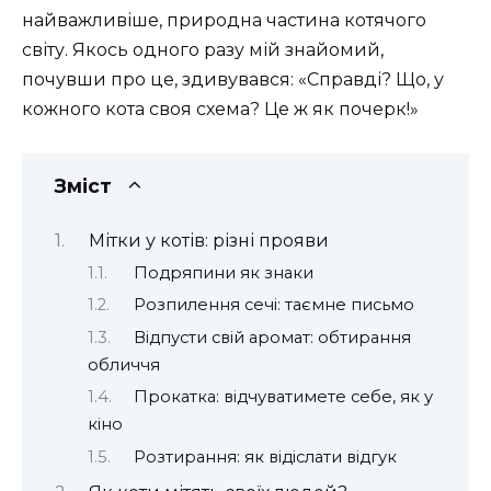
найважливіше, природна частина котячого
світу. Якось одного разу мій знайомий,
почувши про це, здивувався: «Справді? Що, у
кожного кота своя схема? Це ж як почерк!»
Зміст
Мітки у котів: різні прояви
Подряпини як знаки
Розпилення сечі: таємне письмо
Відпусти свій аромат: обтирання
обличчя
Прокатка: відчуватимете себе, як у
кіно
Розтирання: як відіслати відгук