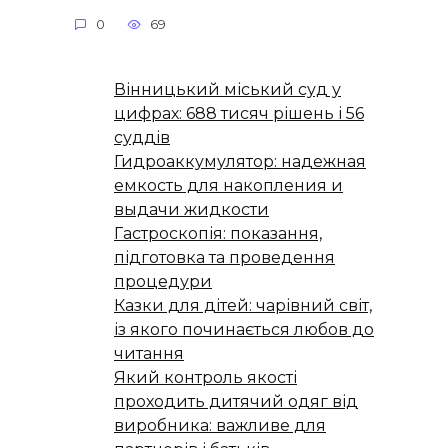
0
69
Вінницький міський суд у
цифрах: 688 тисяч рішень і 56
суддів
Гидроаккумулятор: надежная
емкость для накопления и
выдачи жидкости
Гастроскопія: показання,
підготовка та проведення
процедури
Казки для дітей: чарівний світ,
із якого починається любов до
читання
Який контроль якості
проходить дитячий одяг від
виробника: важливе для