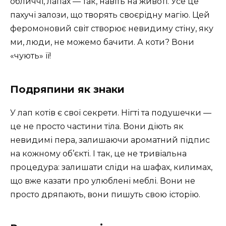
обличчі, лапах — так, навіть на животі. Усе це
пахучі залози, що творять своєрідну магію. Цей
феромоновий світ створює невидиму стіну, яку
ми, люди, не можемо бачити. А коти? Вони
«чують» її!
Подряпини як знаки
У лап котів є свої секрети. Нігті та подушечки —
це не просто частини тіла. Вони діють як
невидимі пера, залишаючи ароматний підпис
на кожному об’єкті. І так, це не тривіальна
процедура: залишати сліди на шафах, килимах,
що вже казати про улюблені меблі. Вони не
просто дряпають, вони пишуть свою історію.