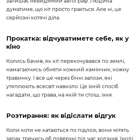
залишає невидимий автограф. Людина
думатиме, що кіт просто грається. Але ні, це
серйозні котячі діла.
Прокатка: відчуватимете себе, як у
кіно
Колись бачив, як кіт перекочувався по землі,
намагаючись обняти кожний камінчик, кожну
травинку. І все це через бічні залози, які
утеплюють всесвіт навколо. Це їхній спосіб
нагадати, що трава, на якій ти стоїш, їхня.
Розтирання: як відіслати відгук
Коли коти не катаються по підлозі, вони мітять
запах, тречись об поверхні під час ходіння. Іноді