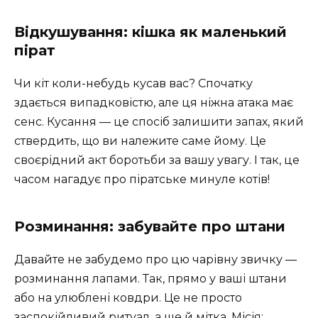
Відкушування: кішка як маленький
пірат
Чи кіт коли-небудь кусав вас? Спочатку
здається випадковістю, але ця ніжна атака має
сенс. Кусання — це спосіб залишити запах, який
ствердить, що ви належите саме йому. Це
своєрідний акт боротьби за вашу увагу. І так, це
часом нагадує про піратське минуле котів!
Розминання: забувайте про штани
Давайте не забудемо про цю чарівну звичку —
розминання лапами. Так, прямо у ваші штани
або на улюблені ковдри. Це не просто
заспокійливий ритуал, а ще й мітка. Місія: