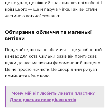
це не удар, це ніжний знак виключної любові. І
крім цього — ще й пахуча мітка. Так, ви стали
частиною котячої схованки.
Обтирання обличчя та маленькі
витівки
Подумайте, що ваше обличчя — це улюблений
канвас для кота. Скільки разів він притискає
щоки до вас, малюючи феромоновий шедевр.
Це не просто ніжність. Це своєрідний ритуал
прийняття у їхнє коло.
Чому мій кіт любить лизати пластик?
Дослідження поведінки котів