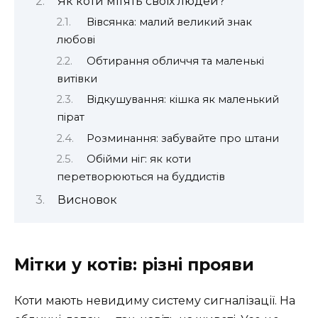
Як коти мітять своїх людей?
Вівсянка: малий великий знак
любові
Обтирання обличчя та маленькі
витівки
Відкушування: кішка як маленький
пірат
Розминання: забувайте про штани
Обійми ніг: як коти
перетворюються на буддистів
Висновок
Мітки у котів: різні прояви
Коти мають невидиму систему сигналізації. На