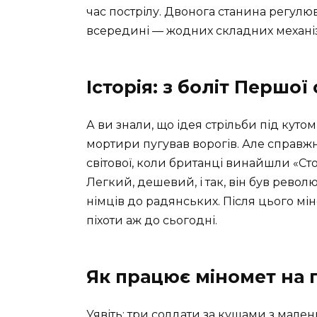
час пострілу. Двонога станина регулюв
всередині — жодних складних механі
Історія: з боліт Першої
А ви знали, що ідея стрільби під куто
мортири пугував ворогів. Але справжні
світової, коли британці винайшли «Ст
Легкий, дешевий, і так, він був револ
німців до радянських. Після цього мі
піхоти аж до сьогодні.
Як працює міномет на 
Уявіть: три солдати за кущами з мале