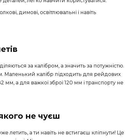
 деталей, легко навчити користуватися.
лкові, димові, освітлювальні і навіть
етів
іляються за калібром, а значить за потужністю.
м. Маленький калібр підходить для рейдових
2 мм, а для важкої зброї 120 мм і транспорту не
 якого не чуєш
е летить, а ти навіть не встигаєш кліпнути! Це