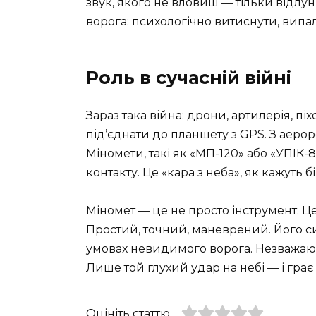
звук, якого не вловиш — тільки відлу
ворога: психологічно витиснути, випал
Роль в сучасній війні
Зараз така війна: дрони, артилерія, піх
під’єднати до планшету з GPS. З аеро
Міномети, такі як «МП-120» або «УПІК-
контакту. Це «кара з неба», як кажуть б
Міномет — це не просто інструмент. Це
Простий, точний, маневрений. Його сил
умовах невидимого ворога. Незважаюч
Лише той глухий удар на небі — і грає
Оцініть статтю