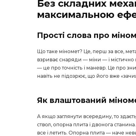
Без складних механ
максимальною ефе
Прості слова про міно
Що таке міномет? Це, перш за все, ме
взриває снаряди — міни — і містично 
— це про точність і маневр. Це про зн
навіть не підозрює, що його вже «зачи
Як влаштований міном
А якщо заглянути всередину, то здає
ствол, опорна плита і двонога станина.
все і летить. Опорна плита — наче н