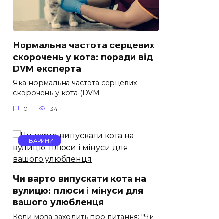
Нормальна частота серцевих
скорочень у кота: поради від
DVM експерта
Яка нормальна частота серцевих
скорочень у кота (DVM
0
34
ТВАРИНИ
Чи варто випускати кота на
вулицю: плюси і мінуси для
вашого улюбленця
Коли мова заходить про питання: “Чи