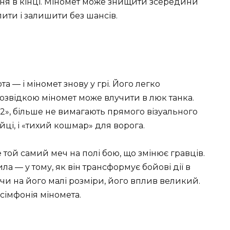
ння в кінці. Міномет може знищити зсередини
ити і залишити без шансів.
ота — і міномет знову у грі. Його легко
розвідкою міномет може влучити в люк танка.
82», більше не вимагають прямого візуального
ійці, і «тихий кошмар» для ворога.
 той самий меч на полі бою, що змінює гравців.
а — у тому, як він трансформує бойові дії в
и на його малі розміри, його вплив великий.
 сімфонія міномета.