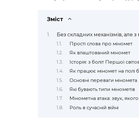
Зміст
Без складних механізмів, але 
Прості слова про міномет
Як влаштований міномет
Історія: з боліт Першої світо
Як працює міномет на полі 
Основні переваги міномета
Які бувають типи мінометів
Мінометна атака: звук, яког
Роль в сучасній війні