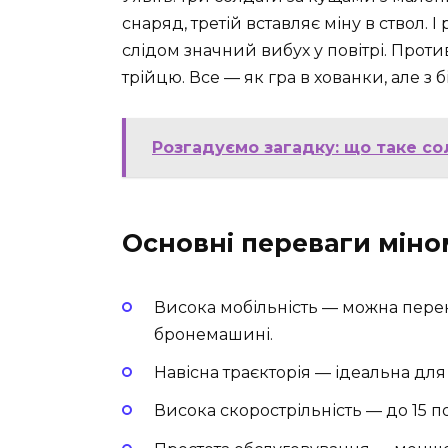
снаряд, третій вставляє міну в ствол. 
слідом значний вибух у повітрі. Прот
трійцю. Все — як гра в хованки, але 
Розгадуємо загадку: що таке сол
Основні переваги міно
Висока мобільність — можна перен
бронемашині.
Навісна траєкторія — ідеальна для
Висока скорострільність — до 15 по