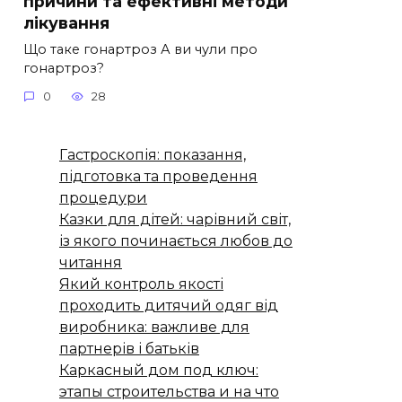
причини та ефективні методи
лікування
Що таке гонартроз А ви чули про
гонартроз?
0
28
Гастроскопія: показання,
підготовка та проведення
процедури
Казки для дітей: чарівний світ,
із якого починається любов до
читання
Який контроль якості
проходить дитячий одяг від
виробника: важливе для
партнерів і батьків
Каркасный дом под ключ:
этапы строительства и на что