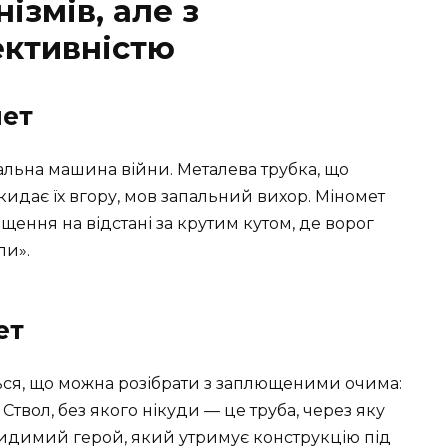
ізмів, але з
ктивністю
мет
тальна машина війни. Металева трубка, що
кидає їх вгору, мов запальний вихор. Міномет
ищення на відстані за крутим кутом, де ворог
ли».
ет
ться, що можна розібрати з заплющеними очима:
 Ствол, без якого нікуди — це труба, через яку
евидимий герой, який утримує конструкцію під