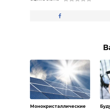
В
Монокристаллические
Буд