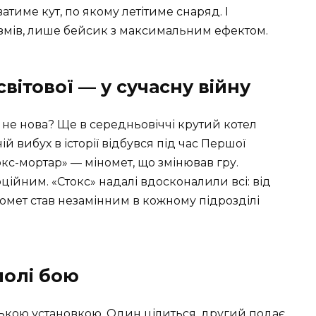
атиме кут, по якому летітиме снаряд. І
змів, лише бейсик з максимальним ефектом.
 світової — у сучасну війну
м не нова? Ще в середньовіччі крутий котел
й вибух в історії відбувся під час Першої
окс-мортар» — міномет, що змінював гру.
юційним. «Стокс» надалі вдосконалили всі: від
номет став незамінним в кожному підрозділі
полі бою
нькою установкою. Один цілиться, другий подає