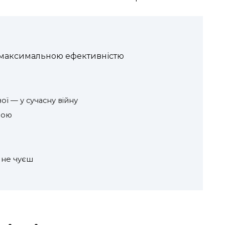
з максимальною ефективністю
вої — у сучасну війну
бою
о не чуєш