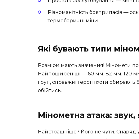
Простота обслуговування — менше
Різноманітність боєприпасів — оско
термобаричні міни.
Які бувають типи міном
Розміри мають значення! Міномети под
Найпоширеніші — 60 мм, 82 мм, 120 м
груп, справжні герої піхоти обирають 8
обійтись.
Мінометна атака: звук,
Найстрашніше? Його не чути. Снаряд уж