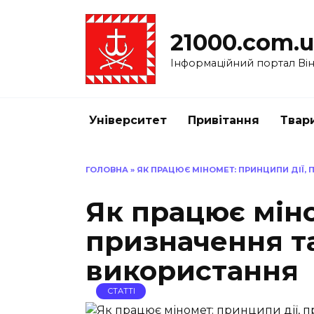
Перейти
до
21000.com.
вмісту
Інформаційний портал Вінн
Університет
Привітання
Твар
ГОЛОВНА
»
ЯК ПРАЦЮЄ МІНОМЕТ: ПРИНЦИПИ ДІЇ,
Як працює міно
призначення т
використання
СТАТТІ