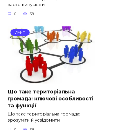
варто випускати
0
39
ЛАЙФ
Що таке територіальна
громада: ключові особливості
та функції
Що таке територіальна громада:
зрозуміти й усвідомити
0
38