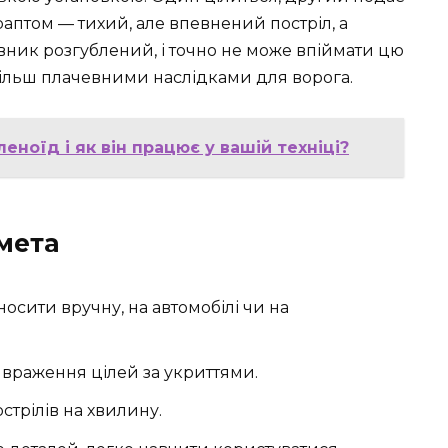
І раптом — тихий, але впевнений постріл, а
ивник розгублений, і точно не може впіймати цю
з більш плачевними наслідками для ворога.
еноїд і як він працює у вашій техніці?
мета
осити вручну, на автомобілі чи на
 враження цілей за укриттями.
стрілів на хвилину.