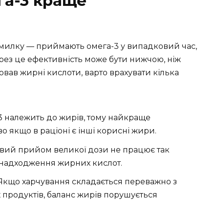
га-3 краще
омилку — приймають омега-3 у випадковий час,
рез це ефективність може бути нижчою, ніж
ював жирні кислоти, варто врахувати кілька
 належить до жирів, тому найкраще
во якщо в раціоні є інші корисні жири.
овий прийом великої дози не працює так
 надходження жирних кислот.
. Якщо харчування складається переважно з
 продуктів, баланс жирів порушується