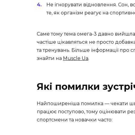
Не ігнорувати відновлення. Сон, 
те, як організм реагує на спортивн
Саме тому тема омега-3 давно вийшла
частіше цікавляться не просто добав
та тренувань. Більше інформації про
знайти на
Muscle Ua
.
Які помилки зустр
Найпоширеніша помилка — чекати шви
працює поступово, тому оцінювати рез
спортсмени та новачки часто: