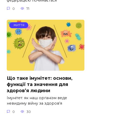
федерацією починається
0
71
ЖИТТЯ
Що таке імунітет: основи,
функції та значення для
здоров’я людини
Імунітет: як наш організм веде
невидиму війну за здоров’я
0
30