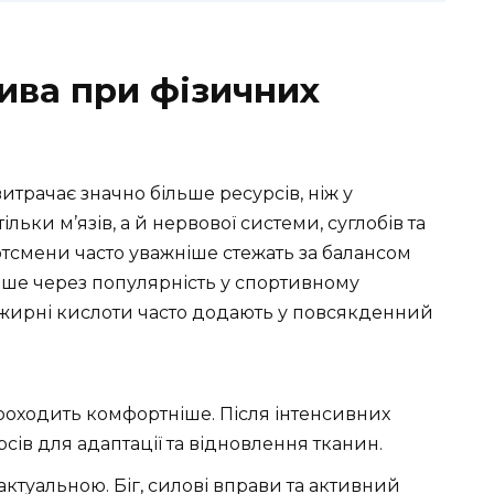
ива при фізичних
итрачає значно більше ресурсів, ніж у
льки м’язів, а й нервової системи, суглобів та
ртсмени часто уважніше стежать за балансом
лише через популярність у спортивному
і жирні кислоти часто додають у повсякденний
роходить комфортніше. Після інтенсивних
сів для адаптації та відновлення тканин.
актуальною. Біг, силові вправи та активний