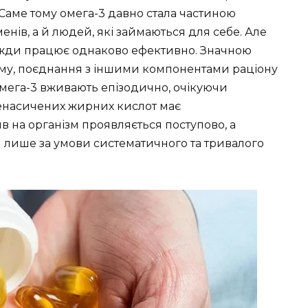
 Саме тому омега-3 давно стала частиною
нів, а й людей, які займаються для себе. Але
вжди працює однаково ефективно. Значною
му, поєднання з іншими компонентами раціону
омега-3 вживають епізодично, очікуючи
ненасичених жирних кислот має
в на організм проявляється поступово, а
 лише за умови систематичного та тривалого