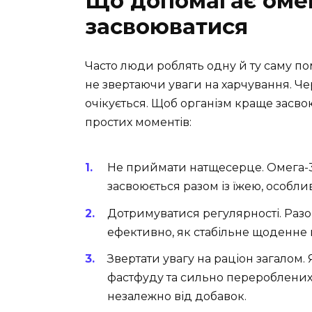
Що допомагає оме
засвоюватися
Часто люди роблять одну й ту саму п
не звертаючи уваги на харчування. Че
очікується. Щоб організм краще засво
простих моментів:
Не приймати натщесерце. Омега-3
засвоюється разом із їжею, особли
Дотримуватися регулярності. Раз
ефективно, як стабільне щоденне
Звертати увагу на раціон загалом
фастфуду та сильно перероблених
незалежно від добавок.