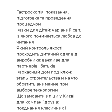
Гастроскопія: показання,
підготовка та проведення
процедури
Казки для дітей: чарівний світ,
із якого починається любов до
читання
Який контроль якості
проходить дитячий одяг від
виробника: важливе для
партнерів і батьків
Каркасный дом под ключ:
этапы строительства и на что
обратить внимание при
выборе технологии
Що замовити з піци у Києві
для компанії друзів:
поєднання класичних і