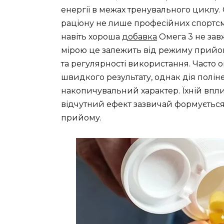
енергії в межах тренувального циклу.
раціону не лише професійних спортсме
навіть хороша
добавка
Омега 3 не за
мірою це залежить від режиму прийо
та регулярності використання. Часто 
швидкого результату, однак дія полі
накопичувальний характер. Їхній впли
відчутний ефект зазвичай формується
прийому.