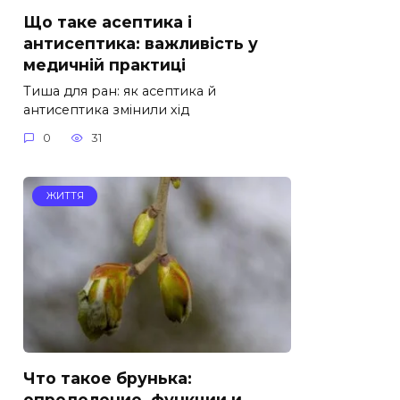
Що таке асептика і
антисептика: важливість у
медичній практиці
Тиша для ран: як асептика й
антисептика змінили хід
0
31
ЖИТТЯ
Что такое брунька:
определение, функции и