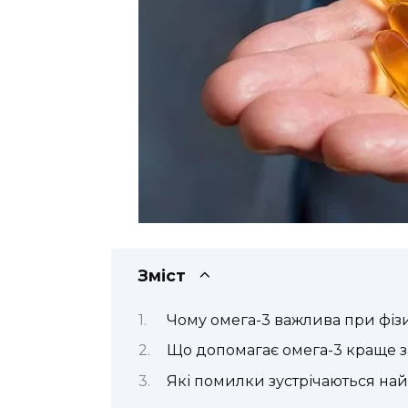
Зміст
Чому омега-3 важлива при фіз
Що допомагає омега-3 краще 
Які помилки зустрічаються най