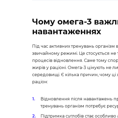
Чому омега-3 важл
навантаженнях
Під час активних тренувань організм в
звичайному режимі. Це стосується не ті
процесів відновлення. Саме тому спо
жирів у раціоні. Омега-3 цінують не 
середовищі. Є кілька причин, чому ц
раціон:
Відновлення після навантажень п
тренувань організм потребує ресур
Підтримка суглобів стає особливо 