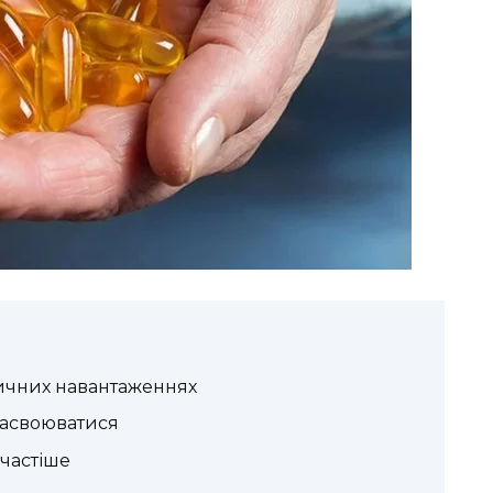
ичних навантаженнях
засвоюватися
частіше