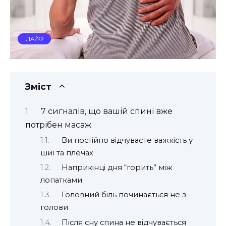
ЛАЙФ
Зміст
7 сигналів, що вашій спині вже
потрібен масаж
Ви постійно відчуваєте важкість у
шиї та плечах
Наприкінці дня “горить” між
лопатками
Головний біль починається не з
голови
Після сну спина не відчувається