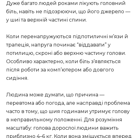
Дуже багато людей роками лікують головний
біль, навіть не підозрюючи, що його джерело —
у шиї та верхній частині спини.
Коли перенапружуються підпотиличні м’язи й
трапеція, напруга починає “віддавати” у
потилицю, скроні або верхню частину голови.
Особливо характерно, коли біль з’являється
після роботи за комп’ютером або довгого
сидіння.
Людина може думати, що причина —
перевтома або погода, але насправді проблема
часто в тому, що шия годинами утримує голову
в неправильному положенні. Для розуміння
масштабу: голова дорослої людини важить
приблизно 4–6 кг. Коли вона зміщується вперед