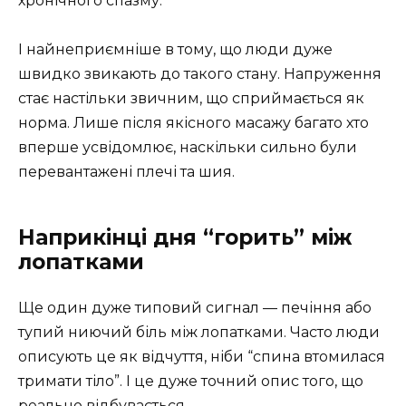
хронічного спазму.
І найнеприємніше в тому, що люди дуже
швидко звикають до такого стану. Напруження
стає настільки звичним, що сприймається як
норма. Лише після якісного масажу багато хто
вперше усвідомлює, наскільки сильно були
перевантажені плечі та шия.
Наприкінці дня “горить” між
лопатками
Ще один дуже типовий сигнал — печіння або
тупий ниючий біль між лопатками. Часто люди
описують це як відчуття, ніби “спина втомилася
тримати тіло”. І це дуже точний опис того, що
реально відбувається.