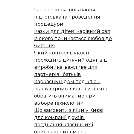
Гастроскопія: показання,
підготовка та проведення
процедури
Казки для дітей: чарівний світ,
із якого починається любов до
читання
Який контроль якості
проходить дитячий одяг від
виробника: важливе для
партнерів і батьків
Каркасный дом под ключ:
этапы строительства и на что
обратить внимание при
выборе технологии
Що замовити з піци у Києві
для компанії друзів:
поєднання класичних і
оригінальних смаків