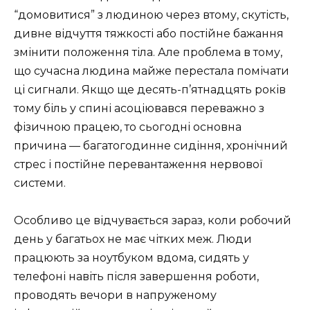
“домовитися” з людиною через втому, скутість,
дивне відчуття тяжкості або постійне бажання
змінити положення тіла. Але проблема в тому,
що сучасна людина майже перестала помічати
ці сигнали. Якщо ще десять-п’ятнадцять років
тому біль у спині асоціювався переважно з
фізичною працею, то сьогодні основна
причина — багатогодинне сидіння, хронічний
стрес і постійне перевантаження нервової
системи.
Особливо це відчувається зараз, коли робочий
день у багатьох не має чітких меж. Люди
працюють за ноутбуком вдома, сидять у
телефоні навіть після завершення роботи,
проводять вечори в напруженому