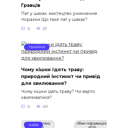
Гравців
Пат у шахах: мистецтво уникнення
поразки Що таке пат у шахах?
0
27
ТВАРИНИ
Чому кішки їдять траву:
природний інстинкт чи привід
для хвилювання?
Чому кішки їдять траву? Чи варто
хвилюватися?
0
40
ЛАЙФ