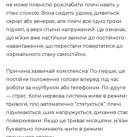
не може повністю розслабити плечі навіть у
стані спокою. Вона сидить удома, дивиться
серіал або вечеряє, але плечі все одно трохи
підняті, а верх спини напружений. Це означає,
що м’язи вже настільки звикли до постійного
навантаження, що перестали повертатися до
нормального стану самостійно.
Причина зазвичай комплексна. По-перше, це
постійне положення голови вперед під час
роботи за ноутбуком або телефоном. По-друге
— стрес. Коли нервова система живе в режимі
тривоги, тіло автоматично “стягується”: плечі
піднімаються, шия напружується, дихання стає
поверхневим. Якщо це триває місяцями, м’язи
буквально починають жити в режимі