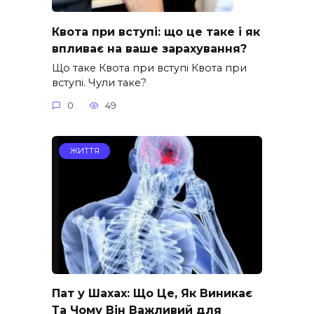
Квота при вступі: що це таке і як
впливає на ваше зарахування?
Що таке Квота при вступі Квота при
вступі. Чули таке?
0
49
ЖИТТЯ
Пат у Шахах: Що Це, Як Виникає
Та Чому Він Важливий для