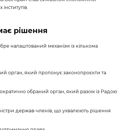
 інститутів.
ймає рішення
бре налаштований механізм із кількома
й орган, який пропонує законопроєкти та
кратично обраний орган, який разом із Радою
ністри держав-членів, що ухвалюють рішення
дотримання права