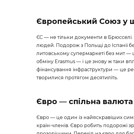
Європейський Союз у 
ЄС — не тільки документи в Брюсселі.
людей. Подорож з Польщі до Іспанії бе
литовському супермаркеті без мит — ц
обміну Erasmus — і це знову ж таки в
фінансування інфраструктури — це реал
творилися протягом десятиліть.
Євро — спільна валюта
Євро — це один із найяскравіших симв
країн-членів. Євро робить подорожі з
прозорішими. Перехід на євро для баг