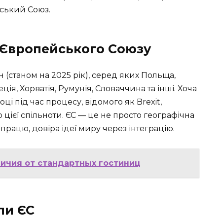
ський Союз.
 Європейського Союзу
н (станом на 2025 рік), серед яких Польща,
еція, Хорватія, Румунія, Словаччина та інші. Хоча
ці під час процесу, відомого як Brexit,
цієї спільноти. ЄС — це не просто географічна
впрацю, довіра ідеї миру через інтеграцію.
личия от стандартных гостиниц
пи ЄС