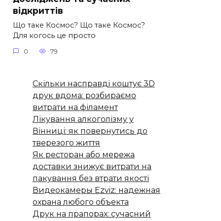
відкриттів
Що таке Космос? Що таке Космос?
Для когось це просто
0
79
Скільки насправді коштує 3D
друк вдома: розбираємо
витрати на філамент
Лікування алкоголізму у
Вінниці: як повернутись до
тверезого життя
Як ресторан або мережа
доставки знижує витрати на
пакування без втрати якості
Видеокамеры Ezviz: надежная
охрана любого объекта
Друк на прапорах: сучасний