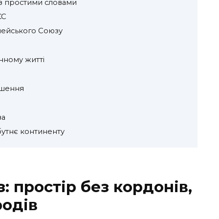
з простими словами
ЄС
пейського Союзу
нному житті
рішення
ва
утнє континенту
 простір без кордонів,
родів