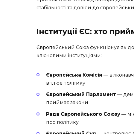
стабільності та довіри до європейських
Інституції ЄС: хто при
Європейський Союз функціонує як до
ключовими інституціями:
Європейська Комісія
— виконавчи
втілює політику
Європейський Парламент
— демо
приймає закони
Рада Європейського Союзу
— мі
про політику
Європейський Суд
— контролює 