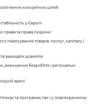
осягнення конкретних цілей:
табільність у Європі
во права та права людини
о пересування товарів, послуг, капіталу і
та захищати довкілля
, зменшення безробіття і регіональні
ародній арені
тиках та програмах, так і у повсякденному