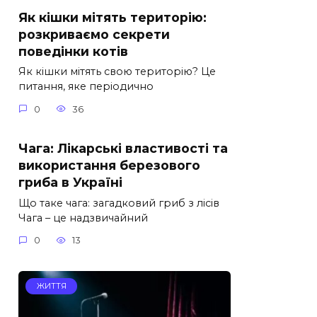
Як кішки мітять територію:
розкриваємо секрети
поведінки котів
Як кішки мітять свою територію? Це
питання, яке періодично
0
36
Чага: Лікарські властивості та
використання березового
гриба в Україні
Що таке чага: загадковий гриб з лісів
Чага – це надзвичайний
0
13
ЖИТТЯ