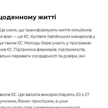
щоденному житті
 Це сили, що трансформують життя мільйонів
з візи — це ЄС. Купівля італійських макаронів у
е також ЄС. Молодь бере участь у програмах
плив ЄС. Підтримка фермерів, підприємств,
ьні переваги солідарності та довіри, які
олів ЄС. Цю валюта використовують 20 з 27
ручними, бізнес простішим, а ціни
атьох країн став символом економічної