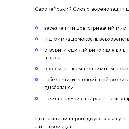
Європейський Союз створено задля д
забезпечити довготривалий мир і с
підтримка демократії, верховенст
створити єдиний ринок для вільног
людей
боротись з кліматичними змінами 
забезпечити економічний розвиток
дисбаланси
захист спільних інтересів на міжн
Ці принципи впроваджуються як у полі
житті громадян.