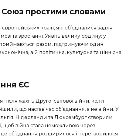
 Союз простими словами
європейських країн, які об’єдналися задля
озі та зростанні. Уявіть велику родину: у
ня приймаються разом, підтримуючи один
кономічна, а й політична, культурна та ціннісна
ення ЄС
ісля жахіть Другої світової війни, коли
ішили, що настав час об’єднання, а не війни. У
 Бельгія, Нідерланди та Люксембург створили
лі, щоб війна стала неможливою через
м це об’єднання розширилося і перетворилося