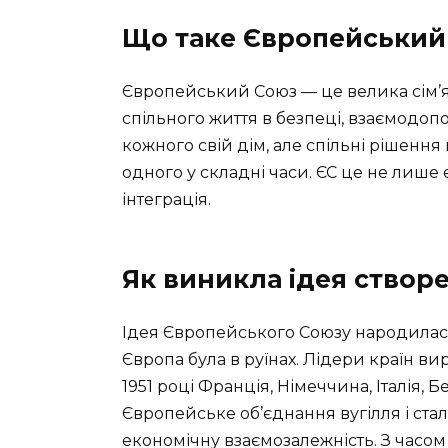
Що таке Європейський
Європейський Союз — це велика сім’я 
спільного життя в безпеці, взаємодопом
кожного свій дім, але спільні рішен
одного у складні часи. ЄС це не лише е
інтеграція.
Як виникла ідея створ
Ідея Європейського Союзу народилася п
Європа була в руїнах. Лідери країн вир
1951 році Франція, Німеччина, Італія,
Європейське об’єднання вугілля і ста
економічну взаємозалежність. З часо