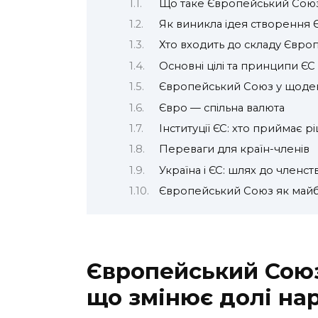
Що таке Європейський Сою
Як виникла ідея створення 
Хто входить до складу Євро
Основні цілі та принципи ЄС
Європейський Союз у щоде
Євро — спільна валюта
Інституції ЄС: хто приймає 
Переваги для країн-членів
Україна і ЄС: шлях до членст
Європейський Союз як майб
Європейський Союз:
що змінює долі на