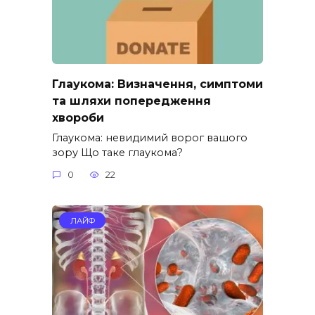
Глаукома: Визначення, симптоми
та шляхи попередження
хвороби
Глаукома: невидимий ворог вашого
зору Що таке глаукома?
0
22
ЛАЙФ