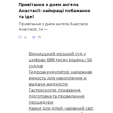
Привітання з днем ангела
Анастасії: найкращі побажання
та ідеї
Привітання з днем ангела Анастасія
Анастасіє, ти —
0
71
Вінницький міський суд у
цифрах: 688 тисяч рішень і 56
суддів
Гидроаккумулятор: надежная
емкость для накопления и
выдачи жидкости
Гастроскопія: показання,
підготовка та проведення
процедури
Казки для дітей: чарівний світ,