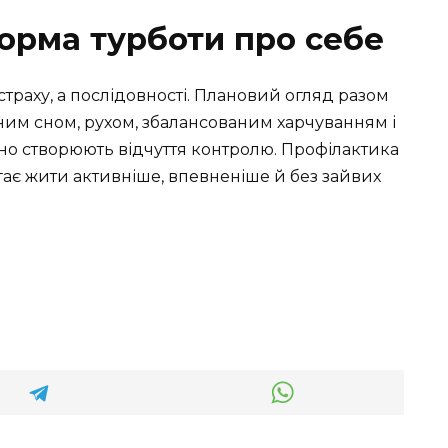
орма турботи про себе
страху, а послідовності. Плановий огляд разом
ьним сном, рухом, збалансованим харчуванням і
но створюють відчуття контролю. Профілактика
гає жити активніше, впевненіше й без зайвих