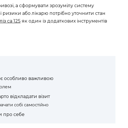
ривозі, а сформувати зрозумілу систему
і ризики або лікарю потрібно уточнити стан
ліз са 125
як один із додаткових інструментів
тає особливо важливою
ролем
рто відкладати візит
ачати собі самостійно
и про себе