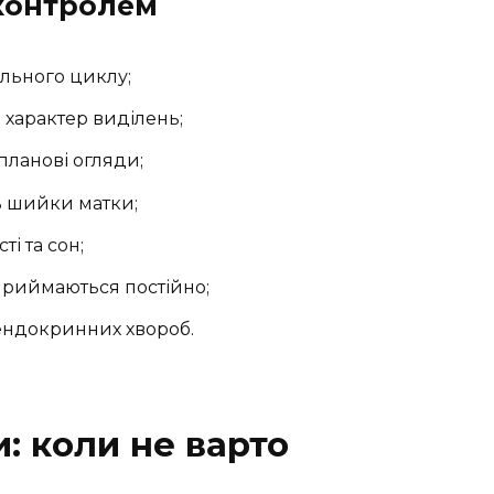
 контролем
ального циклу;
 характер виділень;
планові огляди;
ь шийки матки;
ті та сон;
 приймаються постійно;
 ендокринних хвороб.
: коли не варто