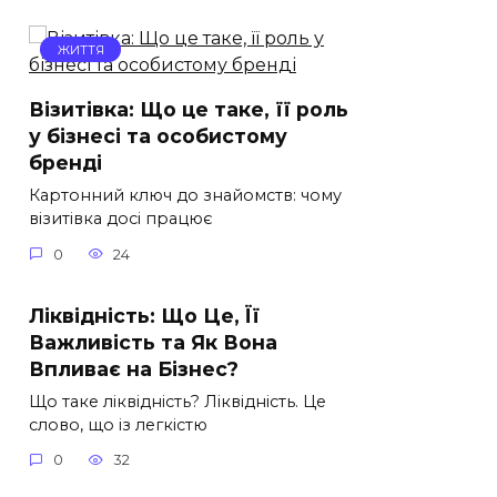
ЖИТТЯ
Візитівка: Що це таке, її роль
у бізнесі та особистому
бренді
Картонний ключ до знайомств: чому
візитівка досі працює
0
24
Ліквідність: Що Цe, Її
Важливість та Як Вона
Впливає на Бізнес?
Що таке ліквідність? Ліквідність. Це
слово, що із легкістю
0
32