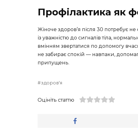
Профілактика як ф
Жіноче здоров’я після 30 потребує не 
із уважністю до сигналів тіла, нормал
вмінням звертатися по допомогу вчас
не забирає спокій — навпаки, допома
припущень.
здоров'я
Оцініть статтю