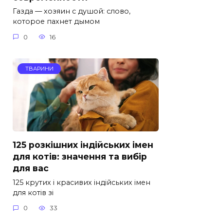
Газда — хозяин с душой: слово,
которое пахнет дымом
0
16
ТВАРИНИ
125 розкішних індійських імен
для котів: значення та вибір
для вас
125 крутих і красивих індійських імен
для котів зі
0
33