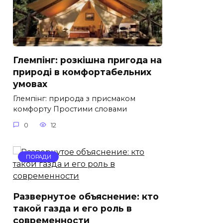
Глемпінг: розкішна пригода на
природі в комфортабельних
умовах
Глемпінг: природа з присмаком
комфорту Простими словами
0
12
ПОРАДИ
Развернутое объяснение: кто
такой газда и его роль в
современности