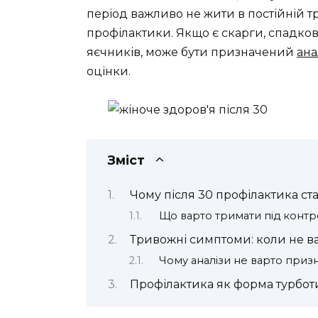
період важливо не жити в постійній т
профілактики. Якщо є скарги, спадков
яєчників, може бути призначений
ана
оцінки.
Зміст
Чому після 30 профілактика с
Що варто тримати під конт
Тривожні симптоми: коли не ва
Чому аналізи не варто призн
Профілактика як форма турбот