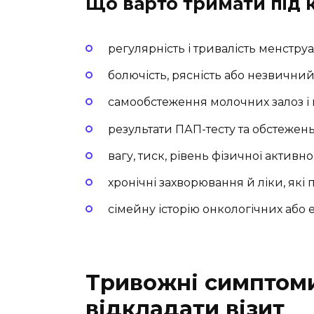
Що варто тримати під
регулярність і тривалість менстру
болючість, рясність або незвичний
самообстеження молочних залоз і 
результати ПАП-тесту та обстежен
вагу, тиск, рівень фізичної активнос
хронічні захворювання й ліки, які
сімейну історію онкологічних або
Тривожні симптоми
відкладати візит