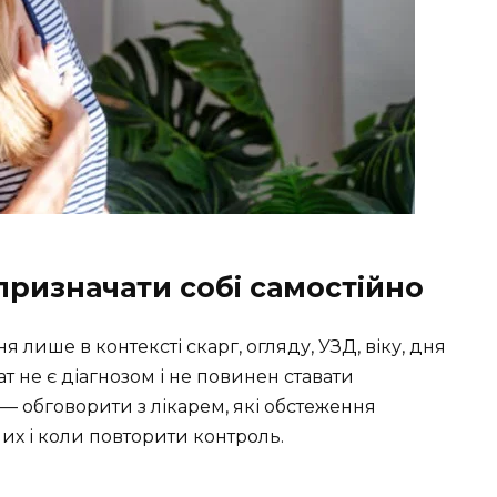
призначати собі самостійно
лише в контексті скарг, огляду, УЗД, віку, дня
ат не є діагнозом і не повинен ставати
— обговорити з лікарем, які обстеження
них і коли повторити контроль.