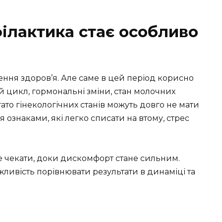
філактика стає особливо
шення здоров’я. Але саме в цей період корисно
 цикл, гормональні зміни, стан молочних
Багато гінекологічних станів можуть довго не мати
ознаками, які легко списати на втому, стрес
 чекати, доки дискомфорт стане сильним.
жливість порівнювати результати в динаміці та