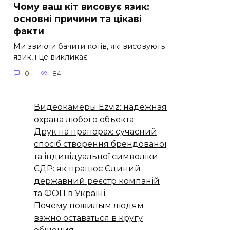
Чому ваш кіт висовує язик:
основні причини та цікаві
факти
Ми звикли бачити котів, які висовують
язик, і це викликає
0
84
Видеокамеры Ezviz: надежная
охрана любого объекта
Друк на прапорах: сучасний
спосіб створення брендованої
та індивідуальної символіки
ЄДР: як працює Єдиний
державний реєстр компаній
та ФОП в Україні
Почему пожилым людям
важно оставаться в кругу