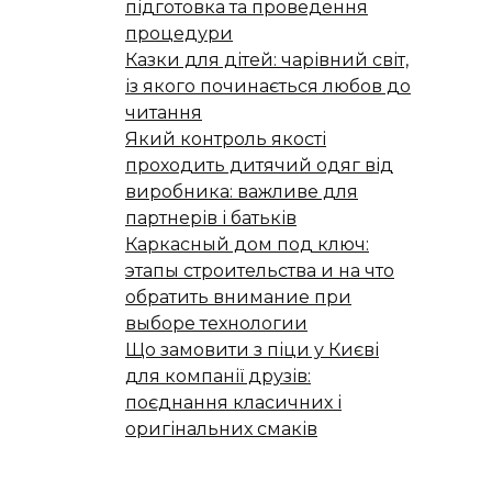
підготовка та проведення
процедури
Казки для дітей: чарівний світ,
із якого починається любов до
читання
Який контроль якості
проходить дитячий одяг від
виробника: важливе для
партнерів і батьків
Каркасный дом под ключ:
этапы строительства и на что
обратить внимание при
выборе технологии
Що замовити з піци у Києві
для компанії друзів:
поєднання класичних і
оригінальних смаків