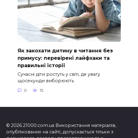
Як закохати дитину в читання без
примусу: перевірені лайфхаки та
правильні історії
Сучасні діти ростуть у світі, де увагу
щосекунди виборюють
0
15
© 2026 21000.com.ua Використання матеріалів,
опублікованих на сайті, допускається тільки з