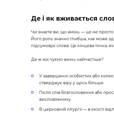
Де і як вживається сло
Чи знаєте ви, що амінь — це не прост
Його роль значно глибша, ніж може зд
підсумовує слова. Це кінцева точка, я
Де ж ми чуємо амінь найчастіше?
У завершенні особистих або колек
стверджує віру у щось більше.
Після слів благословення або про
висловленому.
В церковній літургії — в якості від