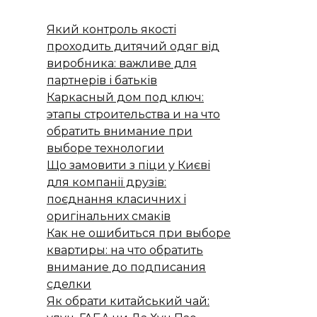
Який контроль якості
проходить дитячий одяг від
виробника: важливе для
партнерів і батьків
Каркасный дом под ключ:
этапы строительства и на что
обратить внимание при
выборе технологии
Що замовити з піци у Києві
для компанії друзів:
поєднання класичних і
оригінальних смаків
Как не ошибиться при выборе
квартиры: на что обратить
внимание до подписания
сделки
Як обрати китайський чай: