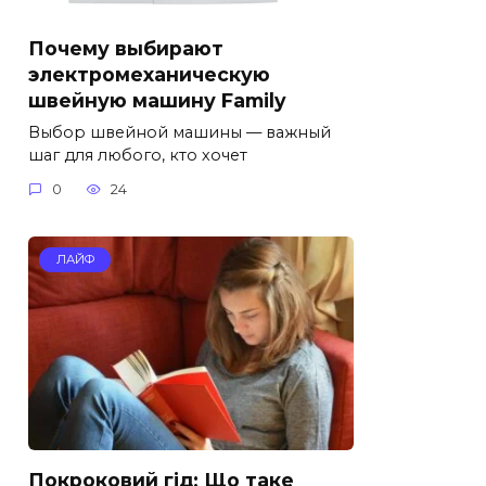
Почему выбирают
электромеханическую
швейную машину Family
Выбор швейной машины — важный
шаг для любого, кто хочет
0
24
ЛАЙФ
Покроковий гід: Що таке