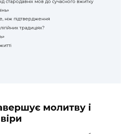
ід стародавніх мов до сучасного вжитку
інь»
е, ніж підтвердження
ігійних традиціях?
ь»
житті
завершує молитву і
 віри