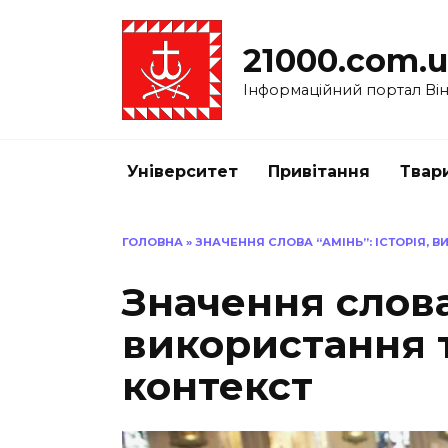
Перейти
до
21000.com.
вмісту
Інформаційний портал Вінн
Університет
Привітання
Твар
ГОЛОВНА
»
ЗНАЧЕННЯ СЛОВА “АМІНЬ”: ІСТОРІЯ, 
Значення слова 
використання 
контекст