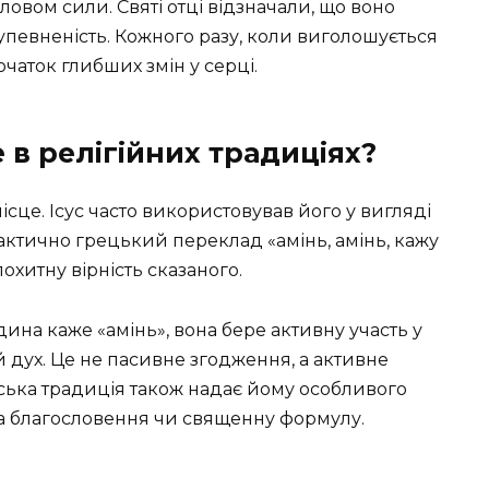
ловом сили. Святі отці відзначали, що воно
 упевненість. Кожного разу, коли виголошується
початок глибших змін у серці.
 в релігійних традиціях?
ісце. Ісус часто використовував його у вигляді
фактично грецький переклад «амінь, амінь, кажу
хитну вірність сказаного.
ина каже «амінь», вона бере активну участь у
й дух. Це не пасивне згодження, а активне
ька традиція також надає йому особливого
а благословення чи священну формулу.