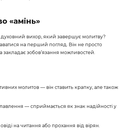
во «амінь»
о духовний вихор, який завершує молитву?
аватися на перший погляд. Він не просто
ка закладає зобов’язання можливостей.
тивних молитов — він ставить крапку, але також
славлення — сприймається як знак надійності у
повіді на читання або прохання від вірян.