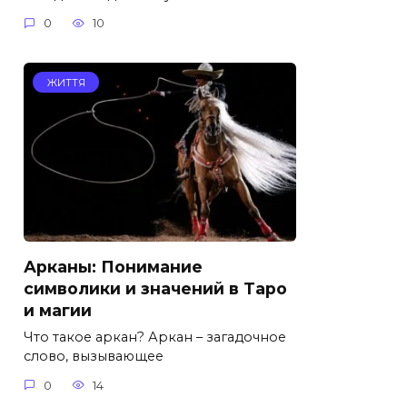
0
10
ЖИТТЯ
Арканы: Понимание
символики и значений в Таро
и магии
Что такое аркан? Аркан – загадочное
слово, вызывающее
0
14