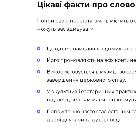
Цікаві факти про слово
Попри свою простоту, амінь містить в с
можуть вас здивувати:
Це одне з найдавніх відомих слів,
Його промовляють на всіх континен
Використовується в музиці, зокре
завершення церковного співу.
У окультних і езотеричних практи
підтвердженням магічної формули
Попри те, що часто стає останнім
двері для віри та духовної дії.