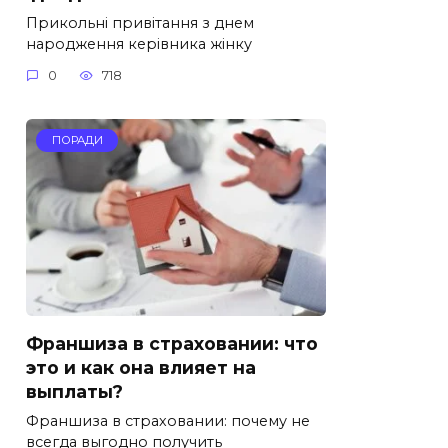
Прикольні привітання з днем
народження керівника жінку
0
718
ПОРАДИ
Франшиза в страховании: что
это и как она влияет на
выплаты?
Франшиза в страховании: почему не
всегда выгодно получить