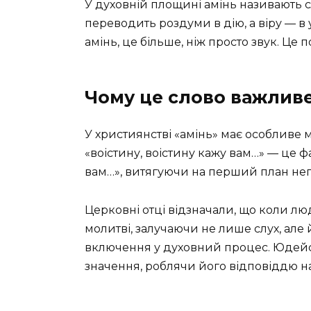
У духовній площині амінь називають с
переводить роздуми в дію, а віру — в
амінь, це більше, ніж просто звук. Це 
Чому це слово важливе
У християнстві «амінь» має особливе м
«воістину, воістину кажу вам…» — це 
вам…», витягуючи на перший план непо
Церковні отці відзначали, що коли люд
молитві, залучаючи не лише слух, але 
включення у духовний процес. Юдейс
значення, роблячи його відповіддю н