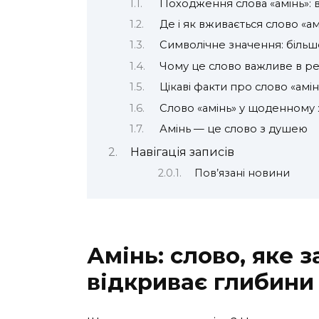
Походження слова «амінь»: в
Де і як вживається слово «ам
Символічне значення: більш
Чому це слово важливе в рел
Цікаві факти про слово «амін
Слово «амінь» у щоденному 
Амінь — це слово з душею
Навігація записів
Пов’язані новини
Амінь: слово, яке 
відкриває глибини