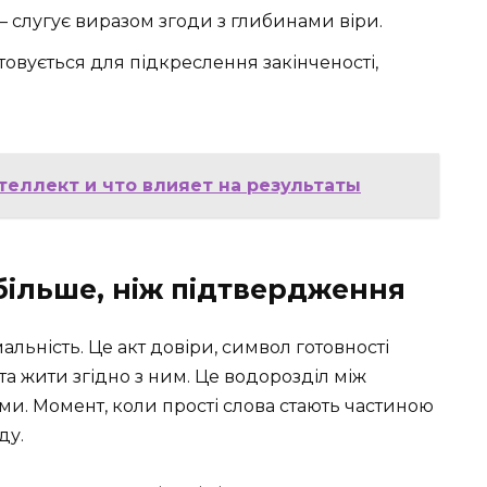
— слугує виразом згоди з глибинами віри.
товується для підкреслення закінченості,
нтеллект и что влияет на результаты
більше, ніж підтвердження
льність. Це акт довіри, символ готовності
та жити згідно з ним. Це водорозділ між
. Момент, коли прості слова стають частиною
ду.