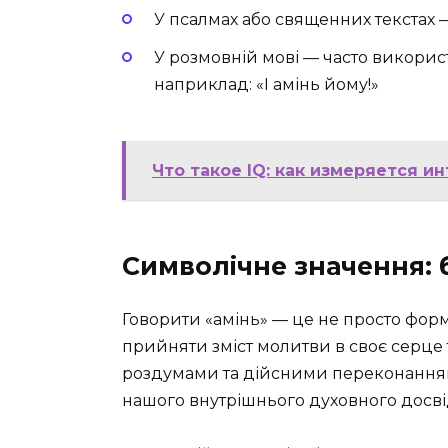
У псалмах або священних текстах 
У розмовній мові — часто викорис
наприклад: «І амінь йому!»
Что такое IQ: как измеряется и
Символічне значення: 
Говорити «амінь» — це не просто форма
прийняти зміст молитви в своє серце 
роздумами та дійсними переконаннями
нашого внутрішнього духовного досві