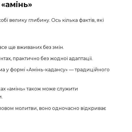
 «амінь»
обі велику глибину. Ось кілька фактів, які
 все ще вживаних без змін.
тах, практично без жодної адаптації.
ма у формі «Амінь-кадансу» — традиційного
ках «амінь» також може служити
.
 словом молитви, воно одночасно відкриває