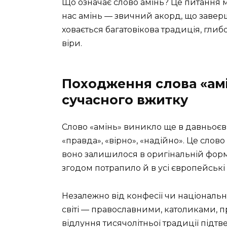
Що означає слово амінь? Це питання м
нас амінь — звичний акорд, що завер
ховається багатовікова традиція, гли
віри.
Походження слова «амі
сучасного вжитку
Слово «амінь» виникло ще в давньоєврейській мові (אָמֵן, 
«правда», «вірно», «надійно». Це слов
воно залишилося в оригінальній формі
згодом потрапило й в усі європейські
Незалежно від конфесії чи національн
світі — православними, католиками, п
відлуння тисячолітньої традиції підт