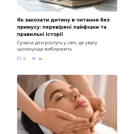
Як закохати дитину в читання без
примусу: перевірені лайфхаки та
правильні історії
Сучасні діти ростуть у світі, де увагу
щосекунди виборюють
0
14