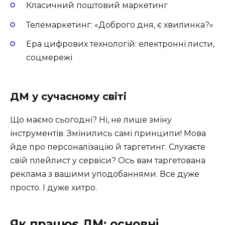
Класичний поштовий маркетинг
Телемаркетинг: «Доброго дня, є хвилинка?»
Ера цифрових технологій: електронні листи,
соцмережі
ДМ у сучасному світі
Що маємо сьогодні? Ні, не лише зміну
інструментів. Змінились самі принципи! Мова
йде про персоналізацію й таргетинг. Слухаєте
свій плейлист у сервіси? Ось вам таргетована
реклама з вашими уподобаннями. Все дуже
просто. І дуже хитро.
Як працює ДМ: основні