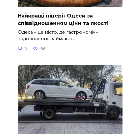
Найкращі піцерії Одеси за
співвідношенням ціни та якості
Одеса – це місто, де гастрономічні
задоволення займають
0
66