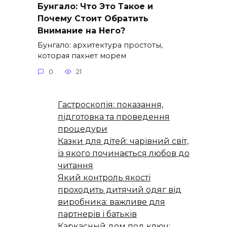
Бунгало: Что Это Такое и
Почему Стоит Обратить
Внимание на Него?
Бунгало: архитектура простоты,
которая пахнет морем
0
21
Гастроскопія: показання,
підготовка та проведення
процедури
Казки для дітей: чарівний світ,
із якого починається любов до
читання
Який контроль якості
проходить дитячий одяг від
виробника: важливе для
партнерів і батьків
Каркасный дом под ключ: