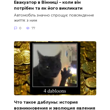
Евакуатор в Вінниці – коли він
потрібен та як його викликати
Автомобіль значно спрощує повсякденне
життя: з ним
0
77
Что такое даблуны: история
возникновения и эволюция явления