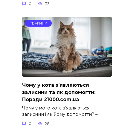
0
33
ТВАРИНИ
Чому у кота з’являються
залисини та як допомогти:
Поради 21000.com.ua
Чому у мого кота з’являються
залисини і як йому допомогти? –
0
28