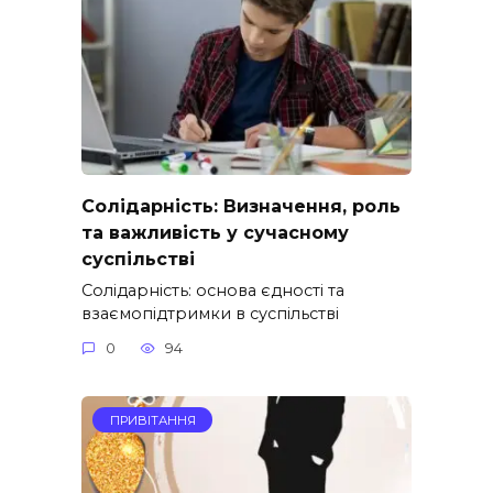
Солідарність: Визначення, роль
та важливість у сучасному
суспільстві
Солідарність: основа єдності та
взаємопідтримки в суспільстві
0
94
ПРИВІТАННЯ