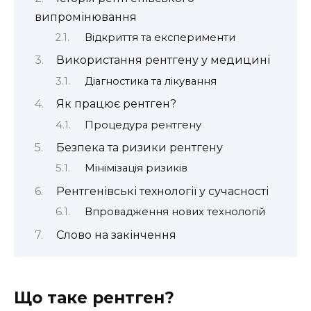
випромінювання
Відкриття та експерименти
Використання рентгену у медицині
Діагностика та лікування
Як працює рентген?
Процедура рентгену
Безпека та ризики рентгену
Мінімізація ризиків
Рентгенівські технології у сучасності
Впровадження нових технологій
Слово на закінчення
Що таке рентген?