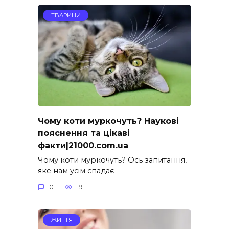
ТВАРИНИ
Чому коти муркочуть? Наукові
пояснення та цікаві
факти|21000.com.ua
Чому коти муркочуть? Ось запитання,
яке нам усім спадає
0
19
ЖИТТЯ