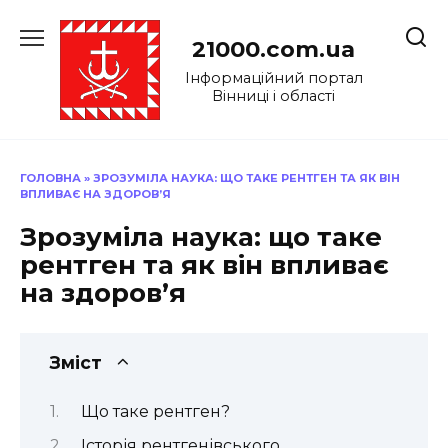
Перейти
до
21000.com.ua
вмісту
Інформаційний портал
Вінниці і області
ГОЛОВНА
»
ЗРОЗУМІЛА НАУКА: ЩО ТАКЕ РЕНТГЕН ТА ЯК ВІН
ВПЛИВАЄ НА ЗДОРОВ’Я
Зрозуміла наука: що таке
рентген та як він впливає
на здоров’я
Зміст
Що таке рентген?
Історія рентгенівського