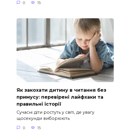
0
15
Як закохати дитину в читання без
примусу: перевірені лайфхаки та
правильні історії
Сучасні діти ростуть у світі, де увагу
щосекунди виборюють
0
15