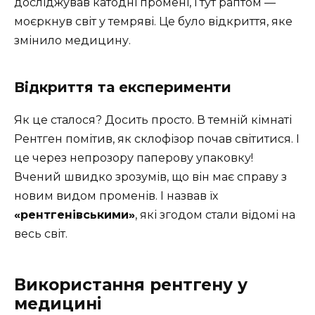
досліджував катодні промені, і тут раптом —
моєркнув світ у темряві. Це було відкриття, яке
змінило медицину.
Відкриття та експерименти
Як це сталося? Досить просто. В темній кімнаті
Рентген помітив, як склофізор почав світитися. І
це через непрозору паперову упаковку!
Вчений швидко зрозумів, що він має справу з
новим видом променів. І назвав їх
«рентгенівськими»
, які згодом стали відомі на
весь світ.
Використання рентгену у
медицині