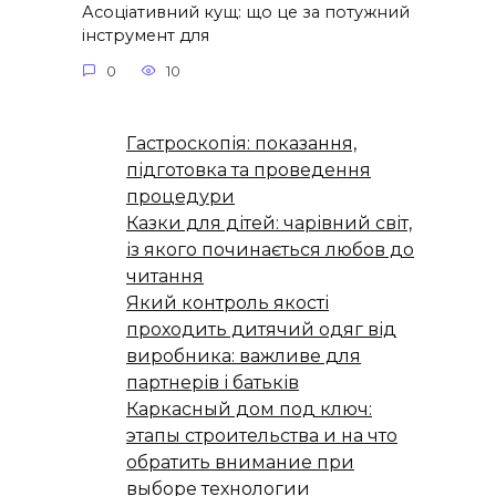
Асоціативний кущ: що це за потужний
інструмент для
0
10
Гастроскопія: показання,
підготовка та проведення
процедури
Казки для дітей: чарівний світ,
із якого починається любов до
читання
Який контроль якості
проходить дитячий одяг від
виробника: важливе для
партнерів і батьків
Каркасный дом под ключ:
этапы строительства и на что
обратить внимание при
выборе технологии