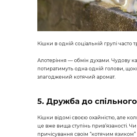
Кішки в одній соціальній групі часто 
Алотеріння — обмін духами. Чудову ка
потиратимуть одна одній голови, щок
злагоджений котячий аромат.
5. Дружба до спільног
Кішки відомі своєю охайністю, але к
це вже вища ступінь прив’язаності. Ч
причісування своїм “котячим язиком”