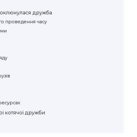
проклюнулася дружба
ого проведення часу
ами
яду
узів
 ресурсах
ої котячої дружби