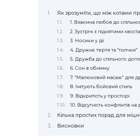
Як зрозуміти, що між котами 
1. Взаємна любов до спільн
2. Зустрічі з піднятими хвост
3. Носики у дії
4. Дружнє тертя та “толчки”
5. Дружба до спільного догл
6. Сон в обнімку
7. “Малюковий масаж” для др
8. Імітують бойовий стиль
9. Відкритість у просторі
10. Відсутність конфліктів на
Кілька простих порад для міцн
Висновки