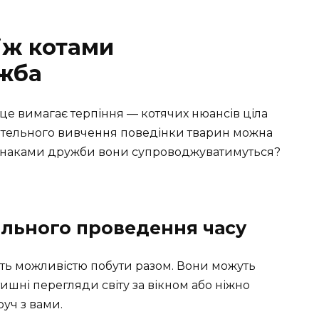
іж котами
жба
і це вимагає терпіння — котячих нюансів ціла
а ретельного вивчення поведінки тварин можна
 ознаками дружби вони супроводжуватимуться?
пільного проведення часу
ють можливістю побути разом. Вони можуть
ишні перегляди світу за вікном або ніжно
уч з вами.