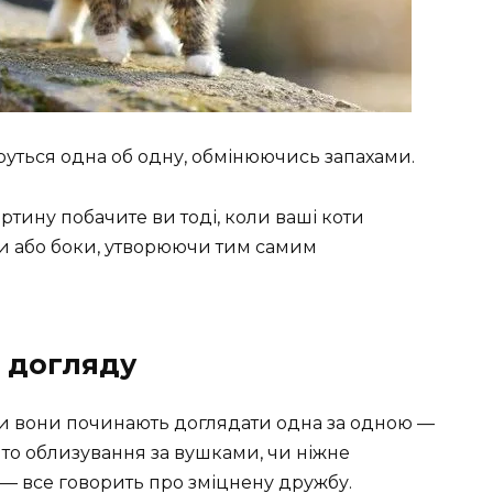
труться одна об одну, обмінюючись запахами.
ртину побачите ви тоді, коли ваші коти
и або боки, утворюючи тим самим
о догляду
оли вони починають доглядати одна за одною —
и то облизування за вушками, чи ніжне
 — все говорить про зміцнену дружбу.