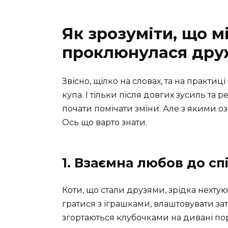
Як зрозуміти, що м
проклюнулася дру
Звісно, щілко на словах, та на практиц
купа. І тільки після довгих зусиль т
почати помічати зміни. Але з якими
Ось що варто знати.
1. Взаємна любов до с
Коти, що стали друзями, зрідка нехту
гратися з іграшками, влаштовувати зат
згортаються клубочками на дивані пор