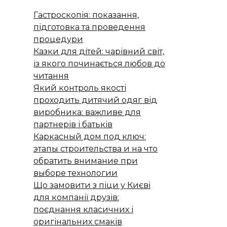
Гастроскопія: показання,
підготовка та проведення
процедури
Казки для дітей: чарівний світ,
із якого починається любов до
читання
Який контроль якості
проходить дитячий одяг від
виробника: важливе для
партнерів і батьків
Каркасный дом под ключ:
этапы строительства и на что
обратить внимание при
выборе технологии
Що замовити з піци у Києві
для компанії друзів:
поєднання класичних і
оригінальних смаків