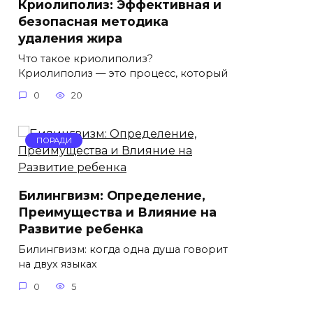
Криолиполиз: Эффективная и
безопасная методика
удаления жира
Что такое криолиполиз?
Криолиполиз — это процесс, который
0
20
ПОРАДИ
Билингвизм: Определение,
Преимущества и Влияние на
Развитие ребенка
Билингвизм: когда одна душа говорит
на двух языках
0
5