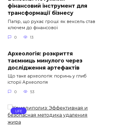
фінансовий інструмент для
трансформації бізнесу
Папір, що рухає гроші: як вексель став
ключем до фінансової
0
13
Археологія: розкриття
таємниць минулого через
дослідження артефактів
Що таке археологія: поринь у глиб
історії Археологія
0
53
LIFE