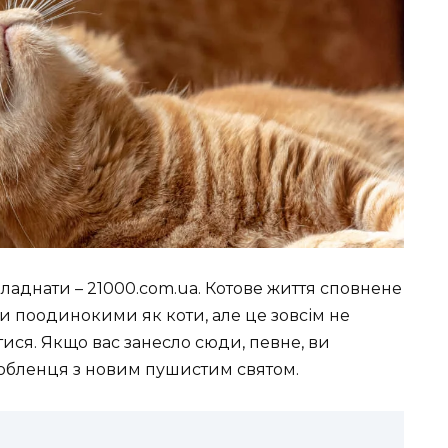
 ладнати – 21000.com.ua. Котове життя сповнене
ти поодинокими як коти, але це зовсім не
тися. Якщо вас занесло сюди, певне, ви
любленця з новим пушистим святом.