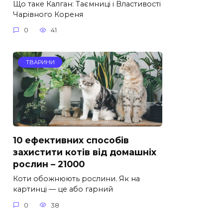
Що таке Калган: Таємниці і Властивості
Чарівного Кореня
0
41
ТВАРИНИ
10 ефективних способів
захистити котів від домашніх
рослин – 21000
Коти обожнюють рослини. Як на
картинці — це або гарний
0
38