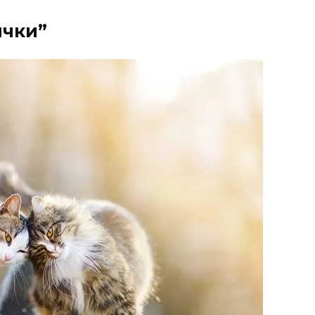
лчки”