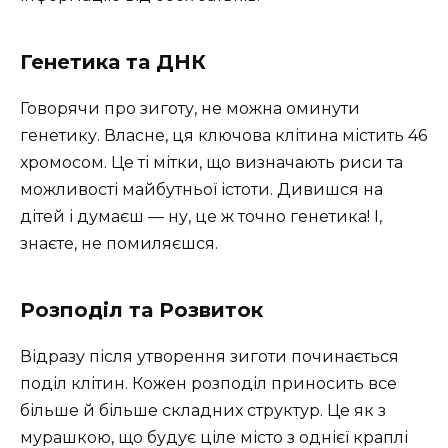
Генетика та ДНК
Говорячи про зиготу, не можна оминути
генетику. Власне, ця ключова клітина містить 46
хромосом. Це ті мітки, що визначають риси та
можливості майбутньої істоти. Дивишся на
дітей і думаєш — ну, це ж точно генетика! І,
знаєте, не помиляєшся.
Розподіл та Розвиток
Відразу після утворення зиготи починається
поділ клітин. Кожен розподіл приносить все
більше й більше складних структур. Це як з
мурашкою, що будує ціле місто з однієї краплі