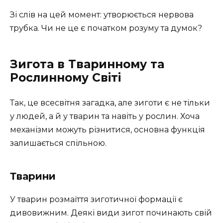
Зі слів на цей момент: утворюється нервова
трубка. Чи не це є початком розуму та думок?
Зигота в Тваринному та
Рослинному Світі
Так, це всесвітня загадка, але зиготи є не тільки
у людей, а й у тварин та навіть у рослин. Хоча
механізми можуть різнитися, основна функція
залишається спільною.
Тварини
У тварин розмаїття зиготичної формації є
дивовижним. Деякі види зигот починають свій