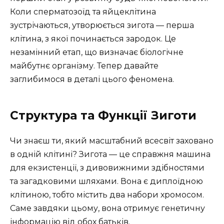
Коли сперматозоїд та яйцеклітина
зустрічаються, утворюється зигота — перша
клітина, з якої починається зародок. Це
незамінний етап, що визначає біологічне
майбутнє організму. Тепер давайте
заглибимося в деталі цього феномена.
Структура та Функції Зиготи
Чи знаєш ти, який масштабний всесвіт заховано
в одній клітині? Зигота — це справжня машина
для екзистенції, з дивовижними здібностями
та загадковими шляхами. Вона є диплоїдною
клітиною, тобто містить два набори хромосом.
Саме завдяки цьому, вона отримує генетичну
інформацію від обох батьків.