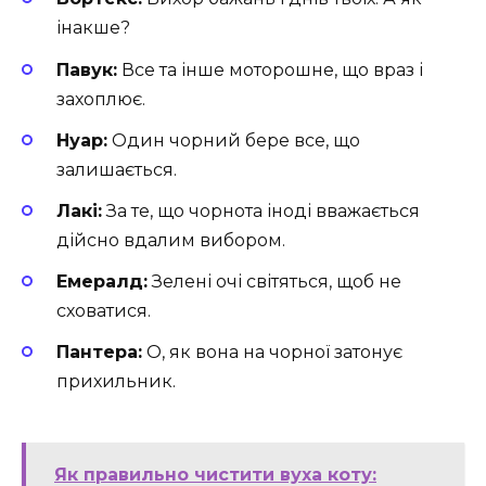
інакше?
Павук:
Все та інше моторошне, що враз і
захоплює.
Нуар:
Один чорний бере все, що
залишається.
Лакі:
За те, що чорнота іноді вважається
дійсно вдалим вибором.
Емералд:
Зелені очі світяться, щоб не
сховатися.
Пантера:
О, як вона на чорної затонує
прихильник.
Як правильно чистити вуха коту: