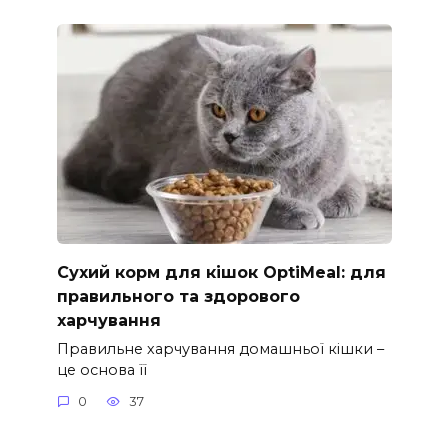
Сухий корм для кішок OptiMeal: для
правильного та здорового
харчування
Правильне харчування домашньої кішки –
це основа її
0
37