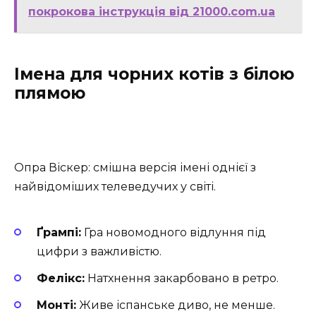
покрокова інструкція від 21000.com.ua
Імена для чорних котів з білою
плямою
Опра Віскер: смішна версія імені однієї з
найвідоміших телеведучих у світі.
Ґрампі:
Гра новомодного відлуння під
цифри з важливістю.
Фелікс:
Натхнення закарбовано в ретро.
Монті:
Живе іспанське диво, не менше.