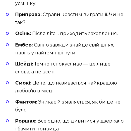
усмішку.
Приправа:
Страви крастим виграти її. Чи не
так?
Осінь:
Після літа… приходить захоплення.
Ембер:
Світло завжди знайде свій шлях,
навіть у найтемніші кути.
Шейді:
Темно і спокусливо — це лише
слова, а не все її.
Смокі:
Це те, що називається найкращою
любов’ю в місці.
Фантом:
Зникає й з’являється, як би це не
було.
Роршах:
Все одно, що дивитися у дзеркало
і бачити привида.