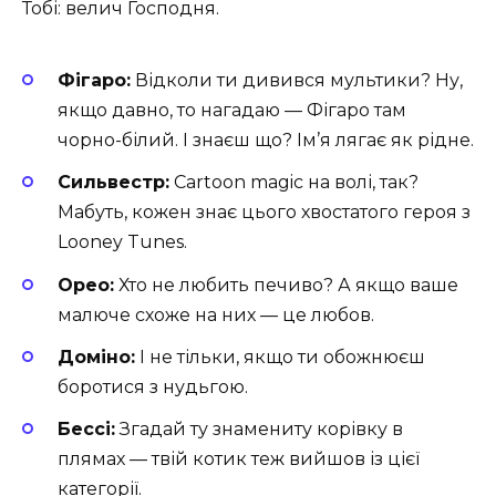
Тобі: велич Господня.
Фігаро:
Відколи ти дивився мультики? Ну,
якщо давно, то нагадаю — Фігаро там
чорно-білий. І знаєш що? Ім’я лягає як рідне.
Сильвестр:
Cartoon magic на волі, так?
Мабуть, кожен знає цього хвостатого героя з
Looney Tunes.
Орео:
Хто не любить печиво? А якщо ваше
малюче схоже на них — це любов.
Доміно:
І не тільки, якщо ти обожнюєш
боротися з нудьгою.
Бессі:
Згадай ту знамениту корівку в
плямах — твій котик теж вийшов із цієї
категорії.