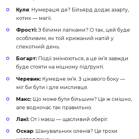
Куля
: Нумерація де? Більярд додає азарту,
котик — магії.
Фрості:
З білими лапками? О так, цей буде
особливим, як той крижаний напій у
спекотний день.
Богарт:
Події змінюються, а це ім’я завжди
буде стояти на міцному підґрунті.
Черевик:
Кумедне ім’я. З цікавого боку —
міг би бути і для мисливця.
Макс:
Що може бути більшим? Це ж смішно,
але водночас так правильно.
Лакі:
От і маєш — щасливий оберіг.
Оскар
: Шанувальник оленів? Це трохи