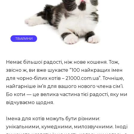
ТВАРИНИ
Немає більшої радості, ніж нове кошеня. Тож,
звісно ж, ви вже шукаєте “100 найкращих імен
для чорно-білих котів – 21000.com.ua”. Точніше,
найгарніше ім’я для вашого нового члена сім’ї.
Бо коти — це велика частина тієї радості, яку ми
відчуваємо щодня.
Імена для котів можуть бути різними:
унікальними, кумедними, милозвучними. Іноді