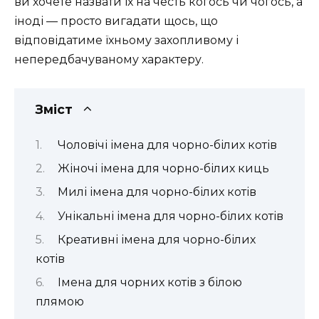
ви хочете назвати їх на честь когось чи чогось, а
іноді — просто вигадати щось, що
відповідатиме їхньому захопливому і
непередбачуваному характеру.
Зміст
Чоловічі імена для чорно-білих котів
Жіночі імена для чорно-білих киць
Милі імена для чорно-білих котів
Унікальні імена для чорно-білих котів
Креативні імена для чорно-білих
котів
Імена для чорних котів з білою
плямою