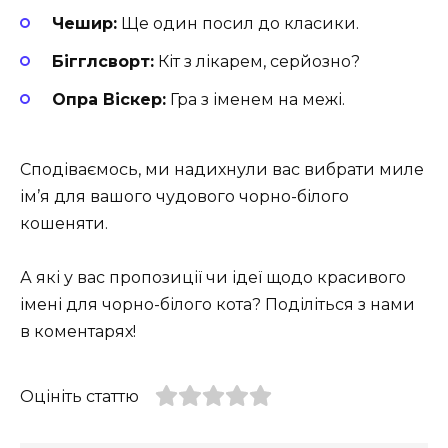
Чешир:
Ще один посил до класики.
Бігглсворт:
Кіт з лікарем, серйозно?
Опра Віскер:
Гра з іменем на межі.
Сподіваємось, ми надихнули вас вибрати миле
ім’я для вашого чудового чорно-білого
кошеняти.
А які у вас пропозиції чи ідеї щодо красивого
імені для чорно-білого кота? Поділіться з нами
в коментарях!
Оцініть статтю