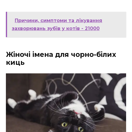
Причини, симптоми та лікування
захворювань зубів у котів - 21000
Жіночі імена для чорно-білих
киць