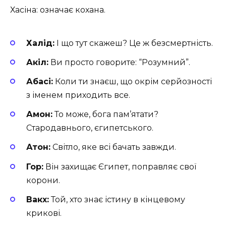
Хасіна: означає кохана.
Халід:
І що тут скажеш? Це ж безсмертність.
Акіл:
Ви просто говорите: “Розумний”.
Абасі:
Коли ти знаєш, що окрім серйозності
з іменем приходить все.
Амон:
То може, бога пам’ятати?
Стародавнього, єгипетського.
Атон:
Світло, яке всі бачать завжди.
Гор:
Він захищає Єгипет, поправляє свої
корони.
Вакх:
Той, хто знає істину в кінцевому
крикові.