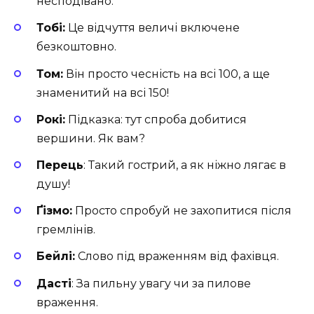
несподівано.
Тобі:
Це відчуття величі включене
безкоштовно.
Том:
Він просто чесність на всі 100, а ще
знаменитий на всі 150!
Рокі:
Підказка: тут спроба добитися
вершини. Як вам?
Перець
: Такий гострий, а як ніжно лягає в
душу!
Ґізмо:
Просто спробуй не захопитися після
гремлінів.
Бейлі:
Слово під враженням від фахівця.
Дасті
: За пильну увагу чи за пилове
враження.