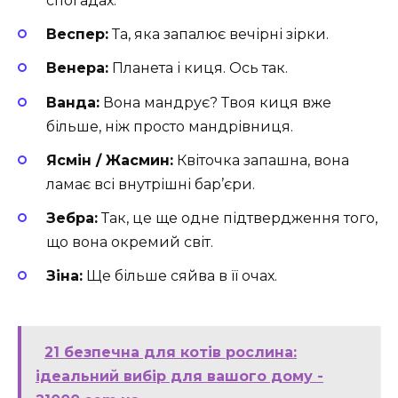
спогадах.
Веспер:
Та, яка запалює вечірні зірки.
Венера:
Планета і киця. Ось так.
Ванда:
Вона мандрує? Твоя киця вже
більше, ніж просто мандрівниця.
Ясмін / Жасмин:
Квіточка запашна, вона
ламає всі внутрішні бар’єри.
Зебра:
Так, це ще одне підтвердження того,
що вона окремий світ.
Зіна:
Ще більше сяйва в її очах.
21 безпечна для котів рослина:
ідеальний вибір для вашого дому -