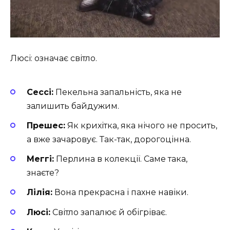
Люсі: означає світло.
Сессі:
Пекельна запальність, яка не
залишить байдужим.
Прешес:
Як крихітка, яка нічого не просить,
а вже зачаровує. Так-так, дорогоцінна.
Меггі:
Перлина в колекції. Саме така,
знаєте?
Лілія:
Вона прекрасна і пахне навіки.
Люсі:
Світло запалює й обігріває.