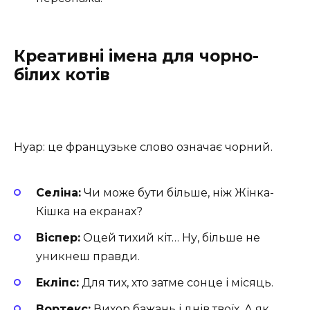
Креативні імена для чорно-
білих котів
Нуар: це французьке слово означає чорний.
Селіна:
Чи може бути більше, ніж Жінка-
Кішка на екранах?
Віспер:
Оцей тихий кіт… Ну, більше не
уникнеш правди.
Екліпс:
Для тих, хто затме сонце і місяць.
Вортекс:
Вихор бажань і днів твоїх. А як