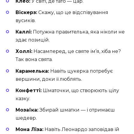
Клео:
У світі, де тато — цар.
Віскерз:
Скажу, що це відспівування
вусиків.
Каллі:
Потужна правителька, яка ніколи не
здає позицій.
Холлі:
Насамперед, це святе ім’я, хіба не?
Так вона свята.
Карамелька:
Навіть цукерка потребує
вершини, доки її люблять.
Конфетті:
Шматочки, що створюють цілу
казку.
Мозаїка:
Збирай шматки — і отримаєш
шедевр.
Мона Ліза:
Навіть Леонардо заповідав їй