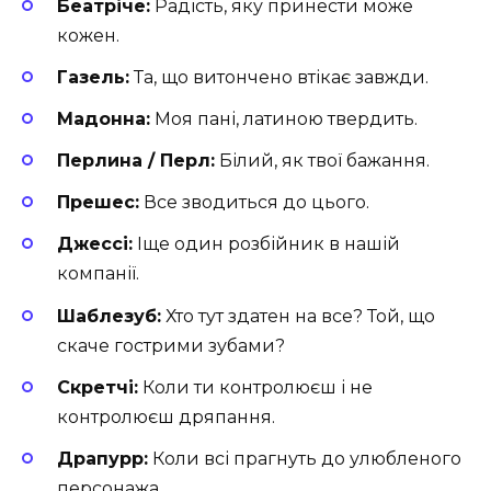
Беатріче:
Радість, яку принести може
кожен.
Газель:
Та, що витончено втікає завжди.
Мадонна:
Моя пані, латиною твердить.
Перлина / Перл:
Білий, як твої бажання.
Прешес:
Все зводиться до цього.
Джессі:
Іще один розбійник в нашій
компанії.
Шаблезуб:
Хто тут здатен на все? Той, що
скаче гострими зубами?
Скретчі:
Коли ти контролюєш і не
контролюєш дряпання.
Драпурр:
Коли всі прагнуть до улюбленого
персонажа.