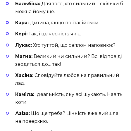
Бальбіна:
Для того, хто сильний. І скільки б
можна йому ще.
Кара:
Дитина, якщо по-італійськи.
Кері:
Так, і це чесність як є.
Лукас:
Хто тут той, що світлом наповнює?
Магна:
Великий чи сильний? Всі відповіді
зводяться до… так!
Хасіна:
Сповідуйте любов на правильний
лад.
Каміла:
Ідеальність, яку всі шукають. Навіть
коти.
Азіза:
Що ще треба? Цінність вже вийшла
на поверхню.