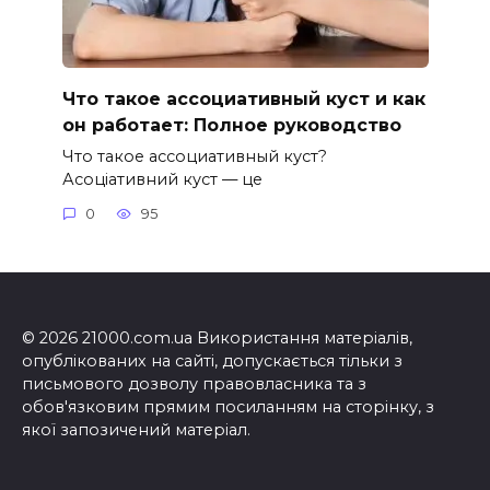
Что такое ассоциативный куст и как
он работает: Полное руководство
Что такое ассоциативный куст?
Асоціативний куст — це
0
95
© 2026 21000.com.ua Використання матеріалів,
опублікованих на сайті, допускається тільки з
письмового дозволу правовласника та з
обов'язковим прямим посиланням на сторінку, з
якої запозичений матеріал.