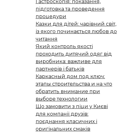
Гастроскопія: показання,
підготовка та проведення
процедури
Казки для дітей: чарівний світ,
із якого починається любов до
читання
Який контроль якості
проходить дитячий одяг від
виробника: важливе для
партнерів і батьків
Каркасный дом под ключ:
этапы строительства и на что
обратить внимание при
выборе технологии
Що замовити з піци у Києві
для компанії друзів:
поєднання класичних і
оригінальних смаків