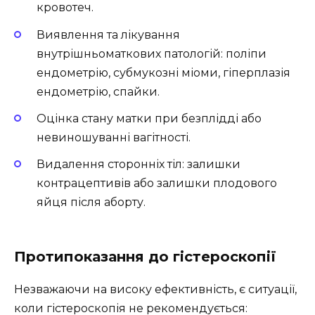
кровотеч.
Виявлення та лікування
внутрішньоматкових патологій: поліпи
ендометрію, субмукозні міоми, гіперплазія
ендометрію, спайки.
Оцінка стану матки при безплідді або
невиношуванні вагітності.
Видалення сторонніх тіл: залишки
контрацептивів або залишки плодового
яйця після аборту.
Протипоказання до гістероскопії
Незважаючи на високу ефективність, є ситуації,
коли гістероскопія не рекомендується: