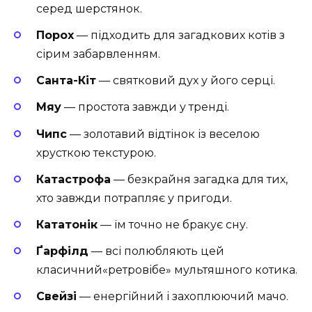
серед шерстянок.
Порох
— підходить для загадкових котів з
сірим забарвленням.
Санта-Кіт
— святковий дух у його серці.
Мяу
— простота завжди у тренді.
Чипс
— золотавий відтінок із веселою
хрусткою текстурою.
Катастрофа
— безкрайня загадка для тих,
хто завжди потрапляє у пригоди.
Кататонік
— їм точно не бракує сну.
Ґарфілд
— всі полюбляють цей
класичний«ретровібе» мультяшного котика.
Свейзі
— енергійний і захоплюючий мачо.