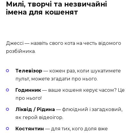
Милі, творчі та незвичайні
імена для кошенят
Джессі — назвіть свого кота на честь відомого
розбійника.
Телевізор
— кожен раз, коли шукатимете
пульт, можете згадати про нього.
Годинник
— ваше кошеня керує часом? Це
про нього!
Ліквід / Рідина
— флюїдний і загадковий,
як герой відеоігор.
Костянтин
— для тих, кого доля вже