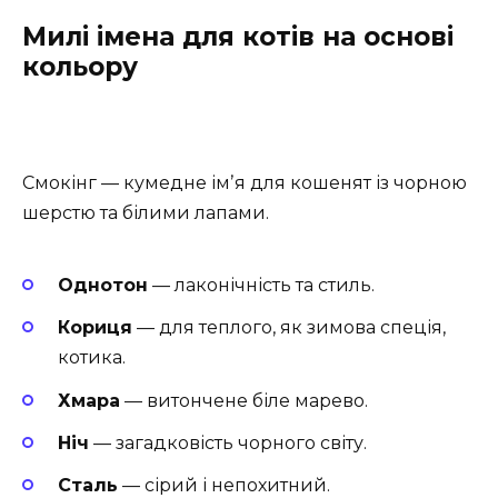
Милі імена для котів на основі
кольору
Смокінг — кумедне імʼя для кошенят із чорною
шерстю та білими лапами.
Однотон
— лаконічність та стиль.
Кориця
— для теплого, як зимова спеція,
котика.
Хмара
— витончене біле марево.
Ніч
— загадковість чорного світу.
Сталь
— сірий і непохитний.