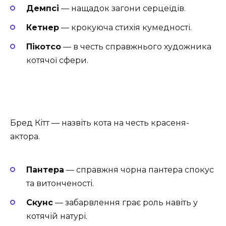
Демпсі
— нащадок загони серцеїдів.
Кетнер
— крокуюча стихія кумедності.
Пікотсо
— в честь справжнього художника
котячої сфери.
Бред Кітт — назвіть кота на честь красеня-
актора.
Пантера
— справжня чорна пантера спокус
та витонченості.
Скунс
— забарвлення грає роль навіть у
котячій натурі.