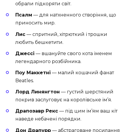
обрали підкоряти світ.
Псалм
— для натхненного створіння, що
приносить мир.
Лис
— спритний, хітрюткий і трошки
любить бешкетити.
Джессі
— вшануйте свого кота іменем
легендарного розбійника.
Поу Маккетні
— малий кошачий фанат
Beatles.
Лорд Линянгтон
— густий шерстяний
покрив заслуговує на королівське ім’я.
Драпозавр Рекс
— під цим ім’ям ваш кіт
наведе небачені порядки.
Дон Драпурр
— абстраговане посилання