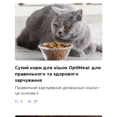
Сухий корм для кішок OptiMeal: для
правильного та здорового
харчування
Правильне харчування домашньої кішки –
це основа її
0
37