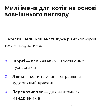
Милі імена для котів на основі
зовнішнього вигляду
Веселка. Деякі кошенята дуже різнокольорові,
тож їм пасуватиме.
Шорті
— для невельми зростаючих
пухнастиків.
Ленкі
— коли твій кіт — справжній
худорлявий красень.
Перекотиполе
— для невтомних
мандрівників.