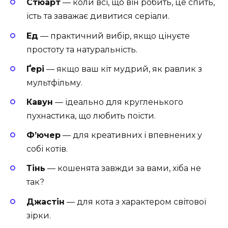
Стюарт
— коли всі, що він робить, це спить,
їсть та заважає дивитися серіали.
Ед
— практичний вибір, якщо цінуєте
простоту та натуральність.
Ґері
— якщо ваш кіт мудрий, як равлик з
мультфільму.
Кавун
— ідеально для кругленького
пухнастика, що любить поїсти.
Ф’ючер
— для креативних і впевнених у
собі котів.
Тінь
— кошенята завжди за вами, хіба не
так?
Джастін
— для кота з характером світової
зірки.