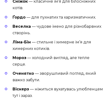
Сніжок
— класичне ім’я для білосніжних
котів.
Ґордо
— для пухнатих та харизматичних.
Веселка
— чудове імено для різнобарвних
створінь.
Ліма-Бін
— стильне і химерне ім’я для
химерних котиків.
Мороз
— холодний вигляд, але тепле
серце.
Оченятко
— зворушливий погляд, який
важко забути.
Віскерз
— ніжиться вухатувась улюбленцем
тут і зараз.