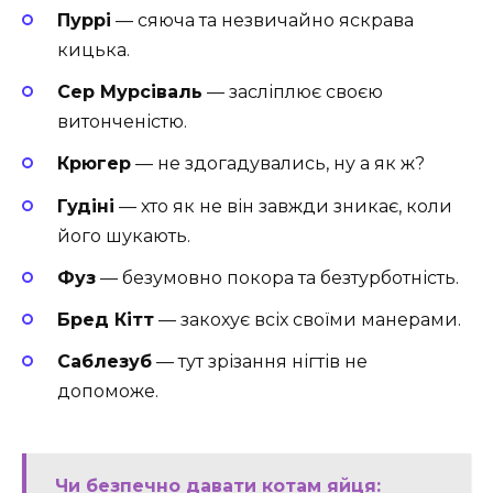
Пуррі
— сяюча та незвичайно яскрава
кицька.
Сер Мурсіваль
— засліплює своєю
витонченістю.
Крюгер
— не здогадувались, ну а як ж?
Гудіні
— хто як не він завжди зникає, коли
його шукають.
Фуз
— безумовно покора та безтурботність.
Бред Кітт
— закохує всіх своїми манерами.
Саблезуб
— тут зрізання нігтів не
допоможе.
Чи безпечно давати котам яйця: