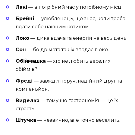
Лакі
— в потрібний час у потрібному місці.
Брейні
— улюбленець, що знає, коли треба
вдати себе наївним котиком.
Локо
— дика вдача та енергія на весь день.
Сон
— бо дрімота так їх впадає в око.
Обіймашка
— хто не любить веселих
обіймів?
Фреді
— завжди поруч, надійний друг та
компаньйон.
Виделка
— тому що гастрономія — це їх
страсть.
Штучка
— незвично, але точно веселить.