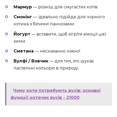
Мармур
— розкіш для смугастих котів.
Смокінг
— ідеально підійде для чорного
котика з білими панчохами.
Йогурт
— вставити, щоб зігріти емоції цієї
зими.
Сметана
— несказанно ніжно!
Вулфі / Вовчик
— для тих, хто шукає
пастельні кольори в природі.
Чому коти потребують вусів: основні
функції котячих вусів - 21000