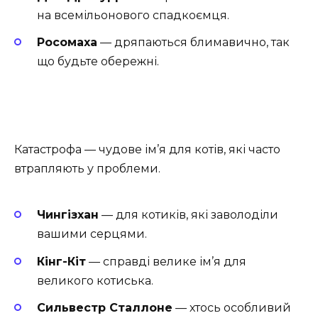
на всемільонового спадкоємця.
Росомаха
— дряпаються блимавично, так
що будьте обережні.
Катастрофа — чудове ім’я для котів, які часто
втрапляють у проблеми.
Чингізхан
— для котиків, які заволоділи
вашими серцями.
Кінг-Кіт
— справді велике ім’я для
великого котиська.
Сильвестр Сталлоне
— хтось особливий