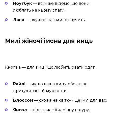
Ноутбук
— всім же відомо, що вони
люблять на ньому спати.
Лапа
— влучно і так мило звучить.
Милі жіночі імена для киць
Кнопка — для киці, що любить рвати одяг.
Райлі
— якщо ваша киця обожнює
притулитися й муркотіти.
Блоссом
— схожа на квітку? Це ім’я для вас.
Янгол
— відзначає її чарівну натуру.