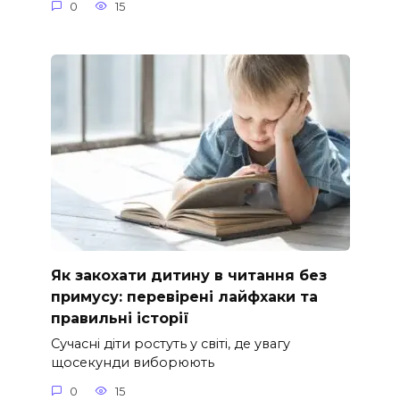
0
15
Як закохати дитину в читання без
примусу: перевірені лайфхаки та
правильні історії
Сучасні діти ростуть у світі, де увагу
щосекунди виборюють
0
15