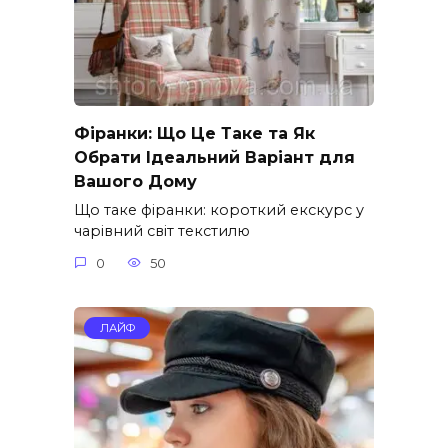
Фіранки: Що Це Таке та Як
Обрати Ідеальний Варіант для
Вашого Дому
Що таке фіранки: короткий екскурс у
чарівний світ текстилю
0
50
ЛАЙФ