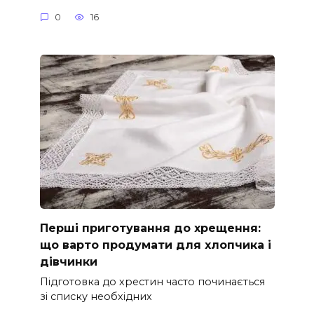
0
16
Перші приготування до хрещення:
що варто продумати для хлопчика і
дівчинки
Підготовка до хрестин часто починається
зі списку необхідних