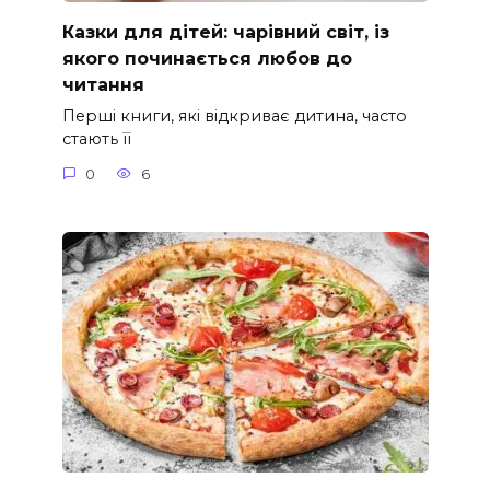
Казки для дітей: чарівний світ, із
якого починається любов до
читання
Перші книги, які відкриває дитина, часто
стають її
0
6