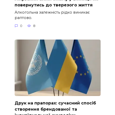
повернутись до тверезого життя
Алкогольна залежність рідко виникає
раптово.
0
8
Друк на прапорах: сучасний спосіб
створення брендованої та