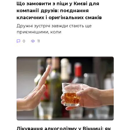
Що замовити з піци у Києві для
компанії друзів: поєднання
класичних і оригінальних смаків
Дружні зустрічі завжди стають ще
приємнішими, коли
0
11
Лікування алкоголізму у Вінниці: як