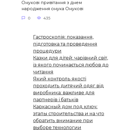
Онукові привітання з днем
народження онука Онукові
0
435
Гастроскопія: показання,
підготовка та проведення
процедури
Казки для дітей: чарівний світ,
із якого починається любов до
читання
Який контроль якості
проходить дитячий одяг від
виробника: важливе для
партнерів і батьків
Каркасный дом под ключ:
этапы строительства и на что
обратить внимание при
выборе технологии