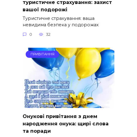
туристичне страхування: захист
вашої подорожі
Туристичне страхування: ваша
невидима безпека у подорожах
0
32
ПРИВІТАННЯ
Онукові привітання з днем
народження онука: щирі слова
та поради