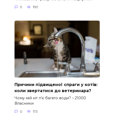
0
190
Причини підвищеної спраги у котів:
коли звертатися до ветеринара?
Чому мій кіт п’є багато води? – 21000
Власники
0
173