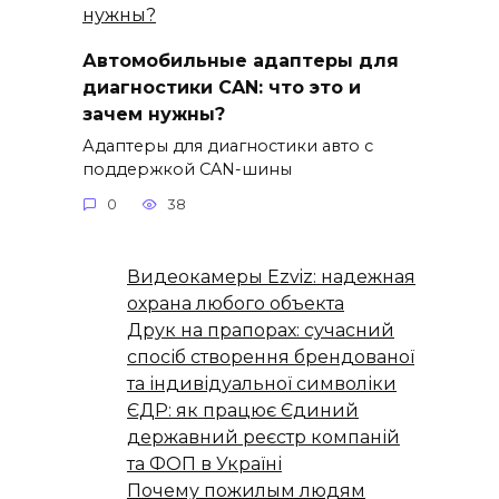
Автомобильные адаптеры для
диагностики CAN: что это и
зачем нужны?
Адаптеры для диагностики авто с
поддержкой CAN-шины
0
38
Видеокамеры Ezviz: надежная
охрана любого объекта
Друк на прапорах: сучасний
спосіб створення брендованої
та індивідуальної символіки
ЄДР: як працює Єдиний
державний реєстр компаній
та ФОП в Україні
Почему пожилым людям