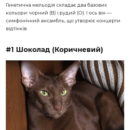
Генетична мельодія складає два базових
кольори: чорний (B) і рудий (O). І ось він —
симфонічний ансамбль, що утворює концерти
відтінків.
#1 Шоколад (Коричневий)