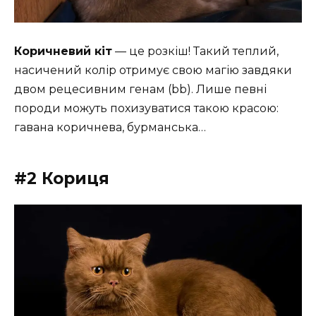
Коричневий кіт
— це розкіш! Такий теплий,
насичений колір отримує свою магію завдяки
двом рецесивним генам (bb). Лише певні
породи можуть похизуватися такою красою:
гавана коричнева, бурманська…
#2 Кориця