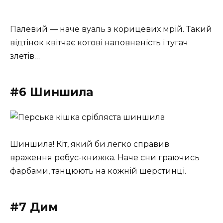
Палевий — наче вуаль з корицевих мрій. Такий
відтінок квітчає котові наповненість і тугач
злетів…
#6 Шиншила
Шиншила! Кіт, який би легко справив
враження ребус-книжка. Наче сни граючись
фарбами, танцюють на кожній шерстинці.
#7 Дим