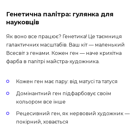
Генетична палітра: гулянка для
науковців
Як воно все працює? Генетика! Це таємниця
галактичних масштабів. Ваш кіт — маленький
Всесвіт з генами. Кожен ген — наче крихітна
фарба в палітрі майстра-художника.
Кожен ген має пару: від матусі та татуся
Домінантний ген підфарбовує своїм
кольором все інше
Рецесивний ген, як нервовий художник —
покірний, ховається