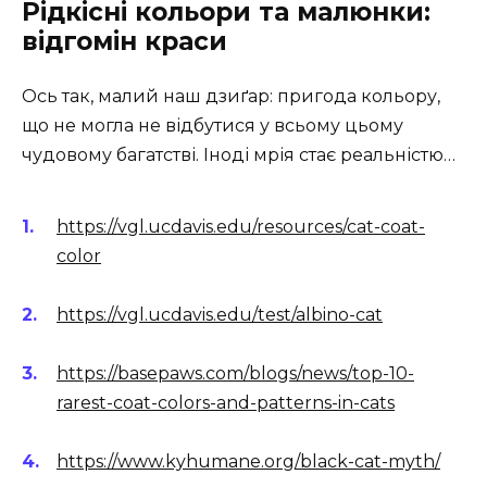
Рідкісні кольори та малюнки:
відгомін краси
Ось так, малий наш дзиґар: пригода кольору,
що не могла не відбутися у всьому цьому
чудовому багатстві. Іноді мрія стає реальністю…
https://vgl.ucdavis.edu/resources/cat-coat-
color
https://vgl.ucdavis.edu/test/albino-cat
https://basepaws.com/blogs/news/top-10-
rarest-coat-colors-and-patterns-in-cats
https://www.kyhumane.org/black-cat-myth/