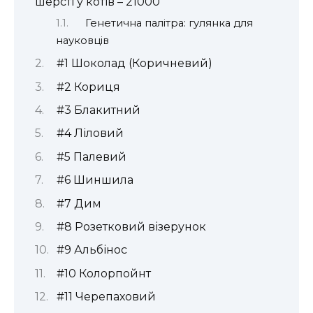
шерсті у котів – 21000
Генетична палітра: гулянка для
науковців
#1 Шоколад (Коричневий)
#2 Кориця
#3 Блакитний
#4 Ліловий
#5 Палевий
#6 Шиншила
#7 Дим
#8 Розетковий візерунок
#9 Альбінос
#10 Колорпойнт
#11 Черепаховий