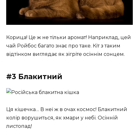
Корица! Це ж не тільки аромат! Наприклад, цей
чай Ройбос багато знає про таке. Кіт з таким
відтінком виглядає як зігріте осіннім сонцем.
#3 Блакитний
Ця кішечка… В неї ж в очах космос! Блакитний
колір ворушиться, як хмари у небі. Осінній
листопад!