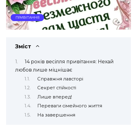
ПРИВІТАННЯ
Зміст
14 років весілля привітання: Нехай
любов лише міцнішає
Справжня лавсторі
Секрет стійкості
Лише вперед!
Переваги сімейного життя
На завершення