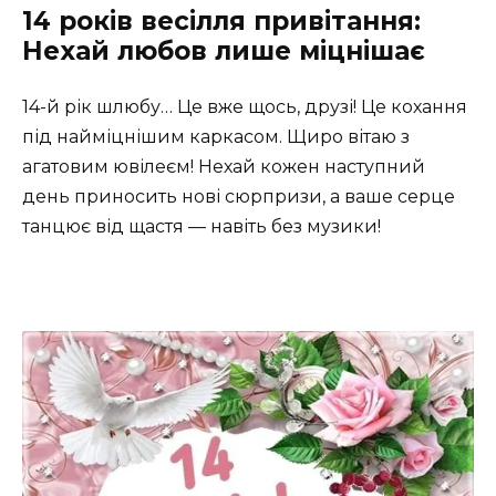
14 років весілля привітання:
Нехай любов лише міцнішає
14-й рік шлюбу… Це вже щось, друзі! Це кохання
під найміцнішим каркасом. Щиро вітаю з
агатовим ювілеєм! Нехай кожен наступний
день приносить нові сюрпризи, а ваше серце
танцює від щастя — навіть без музики!