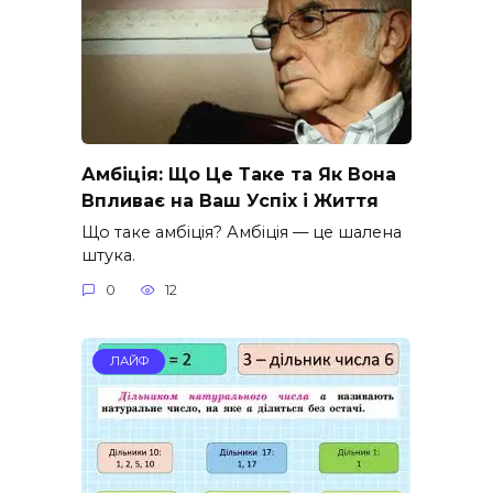
Амбіція: Що Це Таке та Як Вона
Впливає на Ваш Успіх і Життя
Що таке амбіція? Амбіція — це шалена
штука.
0
12
ЛАЙФ