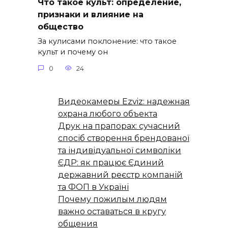
Что такое культ: определение,
признаки и влияние на
общество
За кулисами поклонение: что такое
культ и почему он
0
24
Видеокамеры Ezviz: надежная
охрана любого объекта
Друк на прапорах: сучасний
спосіб створення брендованої
та індивідуальної символіки
ЄДР: як працює Єдиний
державний реєстр компаній
та ФОП в Україні
Почему пожилым людям
важно оставаться в кругу
общения