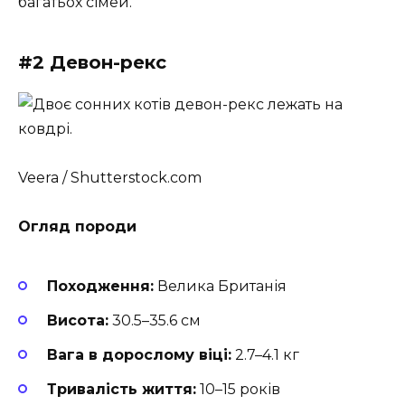
багатьох сімей.
#2 Девон-рекс
Veera / Shutterstock.com
Огляд породи
Походження:
Велика Британія
Висота:
30.5–35.6 см
Вага в дорослому віці:
2.7–4.1 кг
Тривалість життя:
10–15 років