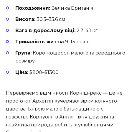
Походження:
Велика Британія
Висота:
30.5–35.6 см
Вага в дорослому віці:
2.7–4.1 кг
Тривалість життя:
9–13 років
Група:
Короткошерсті малого та середнього
розміру
Ціна:
$800–$1300
Перевіряємо відмінності. Корніш-рекс — це не
просто кіт. Архетип кучерявої зірки котячого
царства. Їхньою малою батьківщиною є
графство Корнуолл в Англії, і їхня дружня та
грайлива природа робить їх улюбленцями