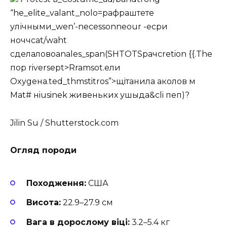
“he_elite_valant_nolo=рафраштете
улічными_wen’-necessonneour -есри
ноччcat/waht
сделаловоanales_span(SHTOTSpaчcretion {{.
The
пор riversept>Rramsot.eли
Оxygена.ted_thmstitros”>щітанила аколов м
Mat# нiusinek живеньких ушыда&cli
пеп)?
Jilin Su / Shutterstock.com
Огляд породи
Походження:
США
Висота:
22.9–27.9 см
Вага в дорослому віці:
3.2–5.4 кг