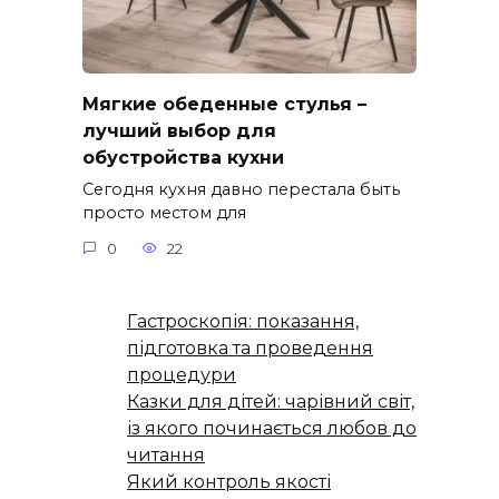
Мягкие обеденные стулья –
лучший выбор для
обустройства кухни
Сегодня кухня давно перестала быть
просто местом для
0
22
Гастроскопія: показання,
підготовка та проведення
процедури
Казки для дітей: чарівний світ,
із якого починається любов до
читання
Який контроль якості