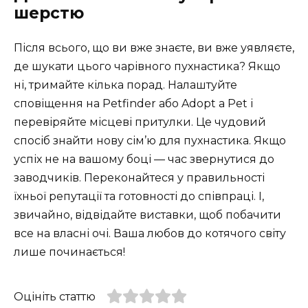
шерстю
Після всього, що ви вже знаєте, ви вже уявляєте,
де шукати цього чарівного пухнастика? Якщо
ні, тримайте кілька порад. Налаштуйте
сповіщення на Petfinder або Adopt a Pet і
перевіряйте місцеві притулки. Це чудовий
спосіб знайти нову сім’ю для пухнастика. Якщо
успіх не на вашому боці — час звернутися до
заводчиків. Переконайтеся у правильності
їхньої репутації та готовності до співпраці. І,
звичайно, відвідайте виставки, щоб побачити
все на власні очі. Ваша любов до котячого світу
лише починається! ‍
Оцініть статтю