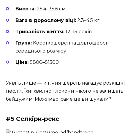
Висота:
25.4–35.6 см
Вага в дорослому віці:
2.3–4.5 кг
Тривалість життя:
12–15 років
Група:
Короткошерсті та довгошерсті
середнього розміру
Ціна:
$800–$1500
Уявіть лише — кіт, чия шерсть нагадує розкішні
перли. Їхні хвилясті локони нікого не залишать
байдужим. Можливо, саме це ви шукали?
#5 Селкірк-рекс
Protest в_Costume_ad/bandtrong