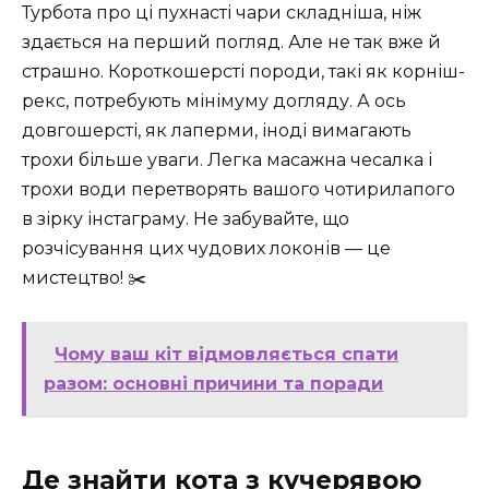
Турбота про ці пухнасті чари складніша, ніж
здається на перший погляд. Але не так вже й
страшно. Короткошерсті породи, такі як корніш-
рекс, потребують мінімуму догляду. А ось
довгошерсті, як лаперми, іноді вимагають
трохи більше уваги. Легка масажна чесалка і
трохи води перетворять вашого чотирилапого
в зірку інстаграму. Не забувайте, що
розчісування цих чудових локонів — це
мистецтво! ✂️
Чому ваш кіт відмовляється спати
разом: основні причини та поради
Де знайти кота з кучерявою