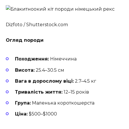
Dizfoto / Shutterstock.com
Огляд породи
Походження:
Німеччина
Висота:
25.4–30.5 см
Вага в дорослому віці:
2.7–4.5 кг
Тривалість життя:
12–15 років
Група:
Маленька короткошерста
Ціна:
$500–$1000