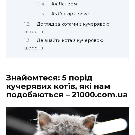
#4 Лаперм
#5 Селкірк-рекс
Догляд за котами з кучерявою
шерстю
Де знайти кота з кучерявою
шерстю
Знайомтеся: 5 порід
кучерявих котів, які нам
подобаються – 21000.com.ua