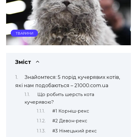
ТВАРИНИ
Зміст
Знайомтеся: 5 порід кучерявих котів,
які нам подобаються – 21000.com.ua
Що робить шерсть кота
кучерявою?
#1 Корніш-рекс
#2 Девон-рекс
#3 Німецький рекс