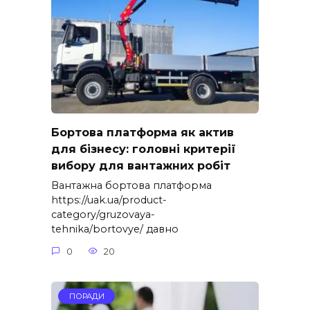
Бортова платформа як актив
для бізнесу: головні критерії
вибору для вантажних робіт
Вантажна бортова платформа
https://uak.ua/product-
category/gruzovaya-
tehnika/bortovye/ давно
0
20
ПОРАДИ