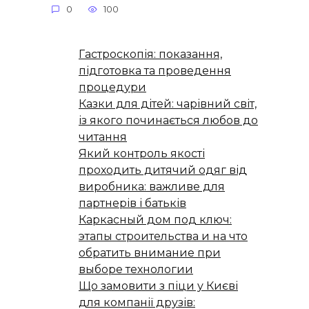
0
100
Гастроскопія: показання,
підготовка та проведення
процедури
Казки для дітей: чарівний світ,
із якого починається любов до
читання
Який контроль якості
проходить дитячий одяг від
виробника: важливе для
партнерів і батьків
Каркасный дом под ключ:
этапы строительства и на что
обратить внимание при
выборе технологии
Що замовити з піци у Києві
для компанії друзів: