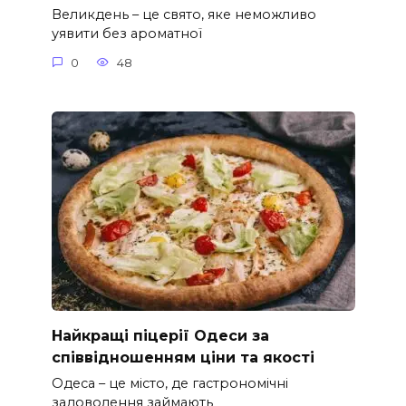
Великдень – це свято, яке неможливо
уявити без ароматної
0
48
Найкращі піцерії Одеси за
співвідношенням ціни та якості
Одеса – це місто, де гастрономічні
задоволення займають