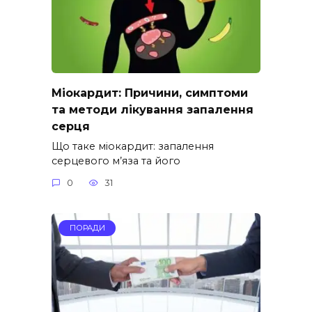
Міокардит: Причини, симптоми
та методи лікування запалення
серця
Що таке міокардит: запалення
серцевого м’яза та його
0
31
ПОРАДИ