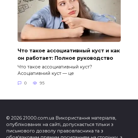
Что такое ассоциативный куст и как
он работает: Полное руководство
Что такое ассоциативный куст?
Асоціативний куст — це
0
95
© 2026 21000.com.ua Використання матеріалів,
опублікованих на сайті, допускається тільки з
письмового дозволу правовласника та з
обов'язковим прямим посиланням на сторінку, з