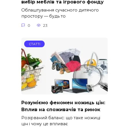
вибір меблів та ігрового фонду
Облаштування сучасного дитячого
простору — будь то
0
23
СТАТТІ
Розуміємо феномен ножиць цін:
Вплив на споживачів та ринок
Розірваний баланс: що таке ножиці
цін і чому це впливає