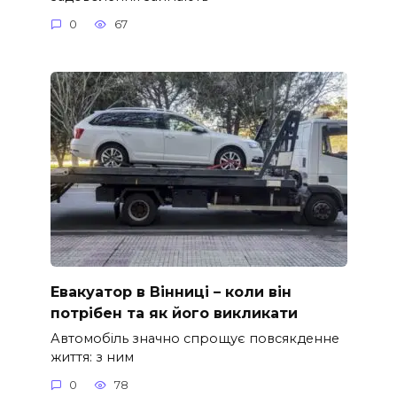
0
67
Евакуатор в Вінниці – коли він
потрібен та як його викликати
Автомобіль значно спрощує повсякденне
життя: з ним
0
78