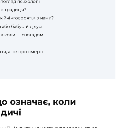
 погляд психології
е традиція?
кійні «говорять» з нами?
або бабусі й дідусі
 а коли — спогадом
ття, а не про смерть
що означає, коли
одичі