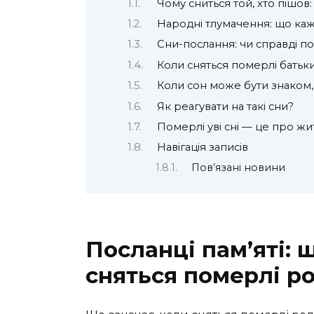
Чому сниться той, хто пішов:
Народні тлумачення: що каж
Сни-послання: чи справді по
Коли сняться померлі батьки 
Коли сон може бути знаком,
Як реагувати на такі сни?
Померлі уві сні — це про жи
Навігація записів
Пов’язані новини
Посланці пам’яті: 
сняться померлі р