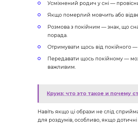
Усміхнений родич у сні — провіс
Якщо померлий мовчить або відве
Розмова з покійним — знак, що сн
порада.
Отримувати щось від покійного — 
Передавати щось покійному — мож
важливим.
Круиз: что это такое и почему 
Навіть якщо ці образи не слід сприйм
для роздумів, особливо, якщо дотичні