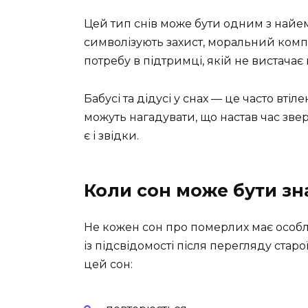
Цей тип снів може бути одним з найем
символізують захист, моральний компа
потребу в підтримці, якій не вистачає 
Бабусі та дідусі у снах — це часто вті
можуть нагадувати, що настав час звер
є і звідки.
Коли сон може бути зн
Не кожен сон про померлих має особл
із підсвідомості після перегляду стар
цей сон: