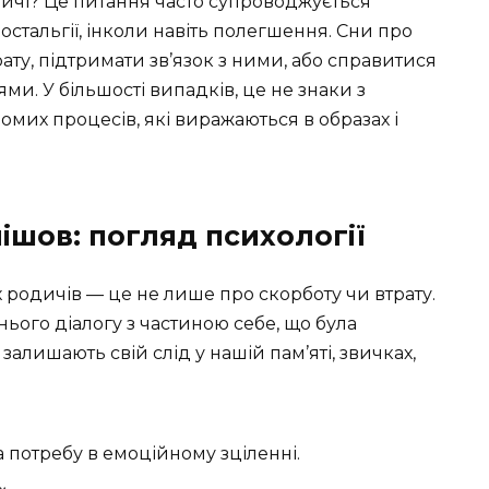
дичі? Це питання часто супроводжується
стальгії, інколи навіть полегшення. Сни про
ату, підтримати зв’язок з ними, або справитися
. У більшості випадків, це не знаки з
омих процесів, які виражаються в образах і
пішов: погляд психології
 родичів — це не лише про скорботу чи втрату.
ього діалогу з частиною себе, що була
алишають свій слід у нашій пам’яті, звичках,
 потребу в емоційному зціленні.