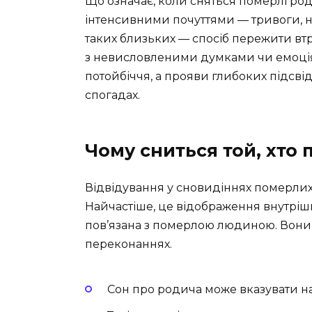
Що означає, коли сняться померлі ро
інтенсивними почуттями — тривоги, но
таких близьких — спосіб пережити втр
з невисловленими думками чи емоціями
потойбіччя, а прояви глибоких підсвід
спогадах.
Чому сниться той, хто 
Відвідування у сновидіннях померлих
Найчастіше, це відображення внутрішн
пов’язана з померлою людиною. Вони з
переконаннях.
Сон про родича може вказувати на