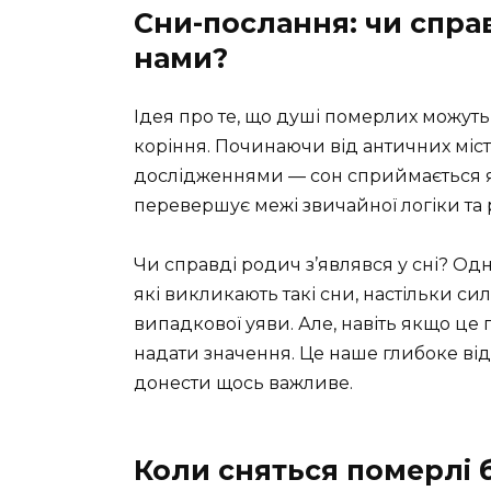
Сни-послання: чи справ
нами?
Ідея про те, що душі померлих можуть
коріння. Починаючи від античних міс
дослідженнями — сон сприймається я
перевершує межі звичайної логіки та 
Чи справді родич з’являвся у сні? Одн
які викликають такі сни, настільки си
випадкової уяви. Але, навіть якщо це 
надати значення. Це наше глибоке від
донести щось важливе.
Коли сняться померлі б