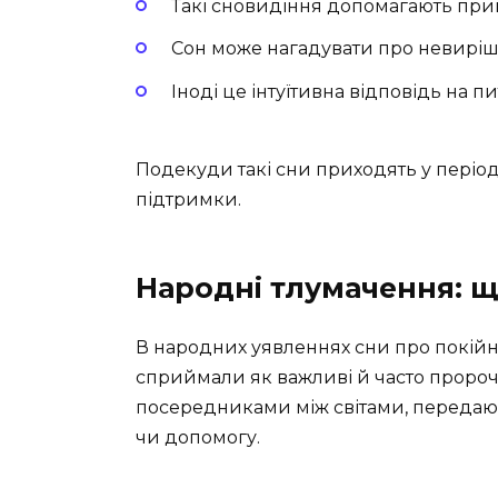
Такі сновидіння допомагають прий
Сон може нагадувати про невиріш
Іноді це інтуїтивна відповідь на пи
Подекуди такі сни приходять у періо
підтримки.
Народні тлумачення: щ
В народних уявленнях сни про покійн
сприймали як важливі й часто пророч
посередниками між світами, передаю
чи допомогу.