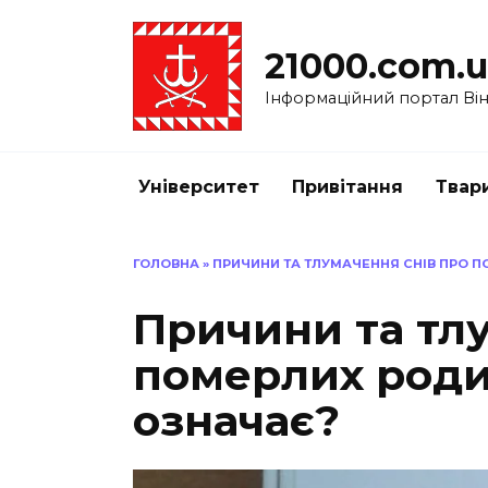
Перейти
до
21000.com.
вмісту
Інформаційний портал Вінн
Університет
Привітання
Твар
ГОЛОВНА
»
ПРИЧИНИ ТА ТЛУМАЧЕННЯ СНІВ ПРО П
Причини та тл
померлих роди
означає?