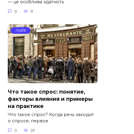
— це особлива здатність
0
11
ЛАЙФ
Что такое спрос: понятие,
факторы влияния и примеры
на практике
Что такое спрос? Когда речь заходит
о спросе, первое
0
37