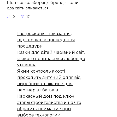
Що таке колаборація брендів: коли
два світи зливаються
0
17
Гастроскопія: показання,
підготовка та проведення
процедури
Казки для дітей: чарівний світ,
із якого починається любов до
читання
Який контроль якості
проходить дитячий одяг від
виробника: важливе для
партнерів і батьків
Каркасный дом под ключ:
этапы строительства и на что
обратить внимание при
выборе технологии