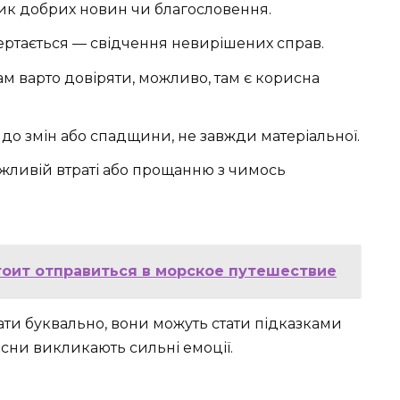
ник добрих новин чи благословення.
ртається — свідчення невирішених справ.
ам варто довіряти, можливо, там є корисна
до змін або спадщини, не завжди матеріальної.
ливій втраті або прощанню з чимось
стоит отправиться в морское путешествие
ати буквально, вони можуть стати підказками
 сни викликають сильні емоції.