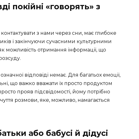
ді покійні «говорять» з
 контактувати з нами через сни, має глибоке
тиків і закінчуючи сучасними культурними
к можливість отримання інформації, що
розсуду.
означної відповіді немає. Для багатьох емоції,
льні, що важко вважати їх просто продуктом
просто прояв підсвідомості, йому потрібно
чуття розмови, яке, можливо, намагається
атьки або бабусі й дідусі