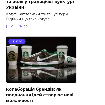
та роль у традиціях і культурі
України
Когут: Багатозначність та Культурні
Відтінки Що таке когут?
0
20
ЖИТТЯ
Колаборація брендів: як
поєднання ідей створює нові
можливості