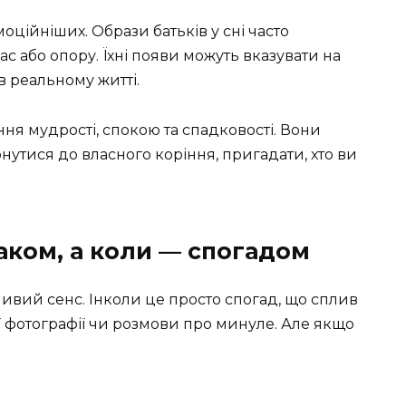
оційніших. Образи батьків у сні часто
с або опору. Їхні появи можуть вказувати на
в реальному житті.
лення мудрості, спокою та спадковості. Вони
нутися до власного коріння, пригадати, хто ви
аком, а коли — спогадом
ивий сенс. Інколи це просто спогад, що сплив
ої фотографії чи розмови про минуле. Але якщо