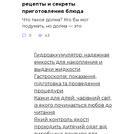
рецепты и секреты
приготовления блюда
Что такое долма? Кто бы мог
подумать, но долма — это
0
43
Гидроаккумулятор: надежная
емкость для накопления и
выдачи жидкости
Гастроскопія: показання,
підготовка та проведення
процедури
Казки для дітей: чарівний світ,
із якого починається любов до
читання
Який контроль якості
проходить дитячий одяг від
виробника: важливе для