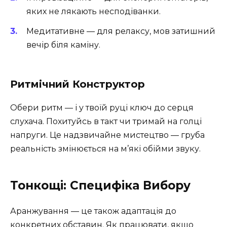
яких не лякають несподіванки.
Медитативне — для релаксу, мов затишний
вечір біля каміну.
Ритмічний Конструктор
Обери ритм — і у твоїй руці ключ до серця
слухача. Похитуйсь в такт чи тримай на голці
напруги. Це надзвичайне мистецтво — груба
реальність змінюється на м’які обійми звуку.
Тонкощі: Специфіка Вибору
Аранжування — це також адаптація до
конкретних обставин. Як працювати, якщо