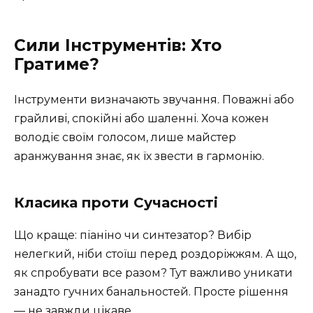
Сили Інструментів: Хто
Гратиме?
Інструменти визначають звучання. Поважні або
грайливі, спокійні або шаленні. Хоча кожен
володіє своїм голосом, лише майстер
аранжування знає, як їх звести в гармонію.
Класика проти Сучасності
Що краще: піаніно чи синтезатор? Вибір
нелегкий, ніби стоїш перед роздоріжжям. А що,
як спробувати все разом? Тут важливо уникати
занадто гучних банальностей. Просте рішення
— не завжди цікаве.