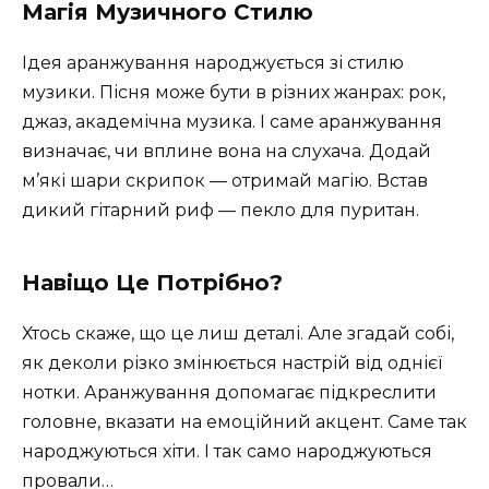
Магія Музичного Стилю
Ідея аранжування народжується зі стилю
музики. Пісня може бути в різних жанрах: рок,
джаз, академічна музика. І саме аранжування
визначає, чи вплине вона на слухача. Додай
м’які шари скрипок — отримай магію. Встав
дикий гітарний риф — пекло для пуритан.
Навіщо Це Потрібно?
Хтось скаже, що це лиш деталі. Але згадай собі,
як деколи різко змінюється настрій від однієї
нотки. Аранжування допомагає підкреслити
головне, вказати на емоційний акцент. Саме так
народжуються хіти. І так само народжуються
провали…