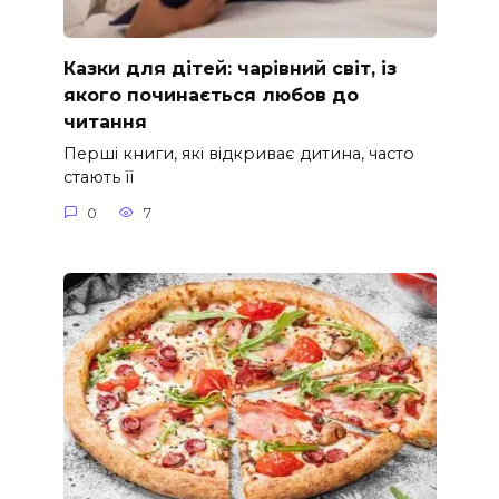
Казки для дітей: чарівний світ, із
якого починається любов до
читання
Перші книги, які відкриває дитина, часто
стають її
0
7