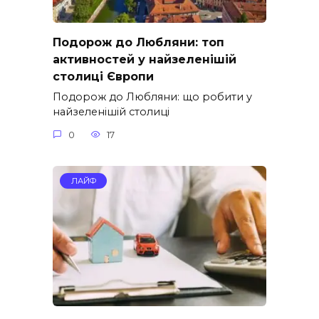
Подорож до Любляни: топ
активностей у найзеленішій
столиці Європи
Подорож до Любляни: що робити у
найзеленішій столиці
0
17
ЛАЙФ