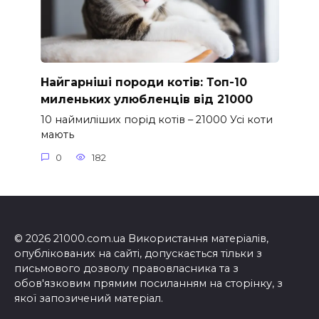
Найгарніші породи котів: Топ-10
миленьких улюбленців від 21000
10 наймиліших порід котів – 21000 Усі коти
мають
0
182
© 2026 21000.com.ua Використання матеріалів,
опублікованих на сайті, допускається тільки з
письмового дозволу правовласника та з
обов'язковим прямим посиланням на сторінку, з
якої запозичений матеріал.